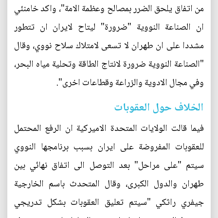
من اتفاق يلحق الضرر بمصالح وعظمة الامة"، واكد خامنئي
ان الصناعة النووية "ضرورة" ليتاح لايران ان تتطور
مشددا على ان طهران لا تسعى لامتلاك سلاح نووي، وقال
"الصناعة النووية ضرورة لانتاج الطاقة وتحلية مياه البحر،
وفي مجال الادوية والزراعة وقطاعات اخرى".
الخلاف حول العقوبات
فيما قالت الولايات المتحدة الاميركية ان الرفع المحتمل
للعقوبات المفروضة على ايران بسبب برنامجها النووي
سيتم "على مراحل" بعد التوصل الى اتفاق نهائي بين
طهران والدول الكبرى، وقال المتحدث باسم الخارجية
جيفري راثكي "سيتم تعليق العقوبات بشكل تدريجي