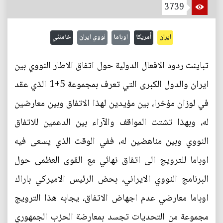
3739
ايران
أمريكا
اوباما
نووي ايران
خامنئي
تباينت ردود الافعال الدولية حول اتفاق الاطار النووي بين
ايران والدول الكبرى التي تعرف بمجموعة 5+1 الذي عقد
في لوزان مؤخرا، بين مؤيدين لهذا الاتفاق وبين معارضين
له، وبهذا تشتت المواقف والآراء بين الدعمين للاتفاق
النووي وبين مناهضين له، ففي الوقت الذي يسعى فيه
اوباما للترويج الى اتفاق نهائي مع القوى العظمى حول
البرنامج النووي الايراني، بحض الرئيس الاميركي باراك
اوباما معارضي عدم اجهاض الاتفاق، يجابه هذا الترويج
مجموعة من التحديات تجسد بمعارضة الحزب الجمهوري