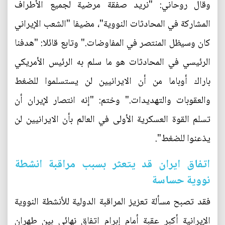
وقال روحاني: "نريد صفقة مرضية لجميع الأطراف
المشاركة في المحادثات النووية"، مضيفا "الشعب الإيراني
كان وسيظل المنتصر في المفاوضات." وتابع قائلا: "هدفنا
الرئيسي في المحادثات هو ما سلم به الرئيس الأمريكي
باراك أوباما من أن الايرانيين لن يستسلموا للضغط
والعقوبات والتهديدات." وختم: "إنه انتصار لإيران أن
تسلم القوة العسكرية الأولى في العالم بأن الايرانيين لن
يذعنوا للضغط".
اتفاق ايران قد يتعثر بسبب مراقبة انشطة
نووية حساسة
فقد تصبح مسألة تعزيز المراقبة الدولية للأنشطة النووية
الإيرانية أكبر عقبة أمام إبرام اتفاق نهائي بين طهران