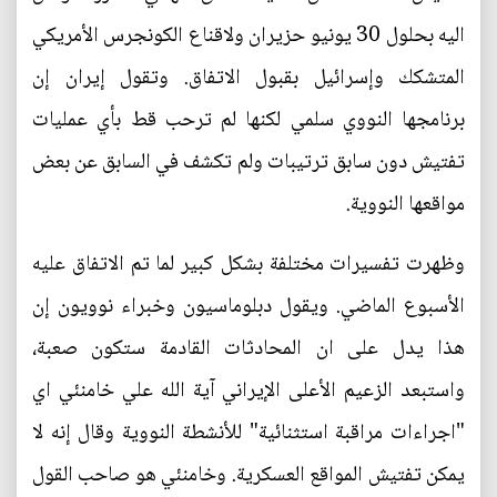
اليه بحلول 30 يونيو حزيران ولاقناع الكونجرس الأمريكي
المتشكك وإسرائيل بقبول الاتفاق. وتقول إيران إن
برنامجها النووي سلمي لكنها لم ترحب قط بأي عمليات
تفتيش دون سابق ترتيبات ولم تكشف في السابق عن بعض
مواقعها النووية.
وظهرت تفسيرات مختلفة بشكل كبير لما تم الاتفاق عليه
الأسبوع الماضي. ويقول دبلوماسيون وخبراء نوويون إن
هذا يدل على ان المحادثات القادمة ستكون صعبة،
واستبعد الزعيم الأعلى الإيراني آية الله علي خامنئي اي
"اجراءات مراقبة استثنائية" للأنشطة النووية وقال إنه لا
يمكن تفتيش المواقع العسكرية. وخامنئي هو صاحب القول