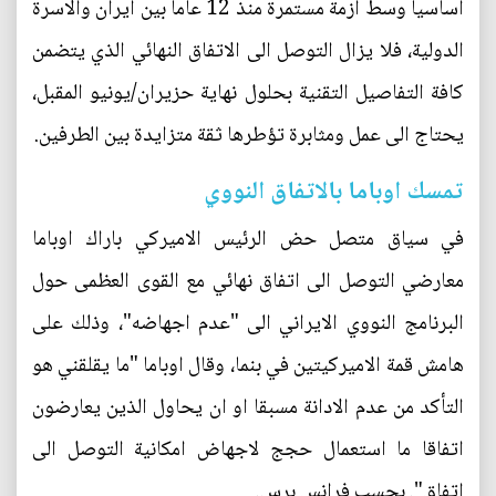
اساسيا وسط ازمة مستمرة منذ 12 عاما بين ايران والاسرة
الدولية، فلا يزال التوصل الى الاتفاق النهائي الذي يتضمن
كافة التفاصيل التقنية بحلول نهاية حزيران/يونيو المقبل،
يحتاج الى عمل ومثابرة تؤطرها ثقة متزايدة بين الطرفين.
تمسك اوباما بالاتفاق النووي
في سياق متصل حض الرئيس الاميركي باراك اوباما
معارضي التوصل الى اتفاق نهائي مع القوى العظمى حول
البرنامج النووي الايراني الى "عدم اجهاضه"، وذلك على
هامش قمة الاميركيتين في بنما، وقال اوباما "ما يقلقني هو
التأكد من عدم الادانة مسبقا او ان يحاول الذين يعارضون
اتفاقا ما استعمال حجج لاجهاض امكانية التوصل الى
اتفاق". بحسب فرانس برس.