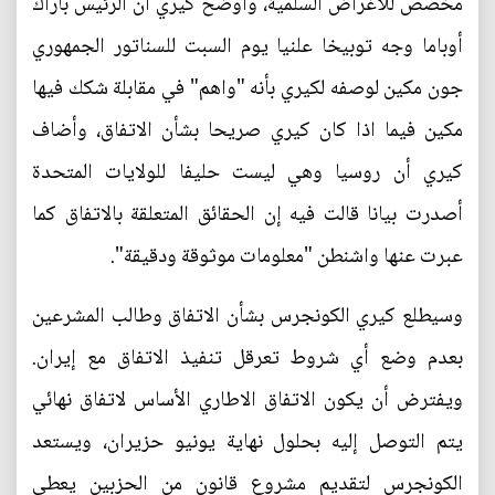
مخصص للأغراض السلمية، وأوضح كيري ان الرئيس باراك
أوباما وجه توبيخا علنيا يوم السبت للسناتور الجمهوري
جون مكين لوصفه لكيري بأنه "واهم" في مقابلة شكك فيها
مكين فيما اذا كان كيري صريحا بشأن الاتفاق، وأضاف
كيري أن روسيا وهي ليست حليفا للولايات المتحدة
أصدرت بيانا قالت فيه إن الحقائق المتعلقة بالاتفاق كما
عبرت عنها واشنطن "معلومات موثوقة ودقيقة".
وسيطلع كيري الكونجرس بشأن الاتفاق وطالب المشرعين
بعدم وضع أي شروط تعرقل تنفيذ الاتفاق مع إيران.
ويفترض أن يكون الاتفاق الاطاري الأساس لاتفاق نهائي
يتم التوصل إليه بحلول نهاية يونيو حزيران، ويستعد
الكونجرس لتقديم مشروع قانون من الحزبين يعطي