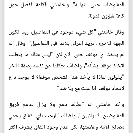
المفاوضات حتى النهاية". ولخامنئي الكلمة الفصل حول
كافة شؤون الدولة.
وقال خامنئي "كل شيء موجود في التفاصيل، ربما تكون
الجهة الاخرى، تريد اغراق بلادنا في التفاصيل"، وقال انه
لم يتخذ اي موقف حتى الان لان "ليس هناك ما يتطلب
اتخاذ موقف بشأنه"، واضاف متكلما عن نفسه بصفة الاخر
"يقولون لماذا لا يأخذ هذا الشخص موقفا؟ لا يوجد داع
لاتخاذ موقف، انا لست مع ولا ضد".
واكد خامنئي انه "لطالما دعم ولا يزال يدعم فريق
المفاوضين الايرانيين"، واضاف "ارحب باي اتفاق يحمي
مصالح الامة وعظمتها، لكن عدم وجود اتفاق يشرف اكثر