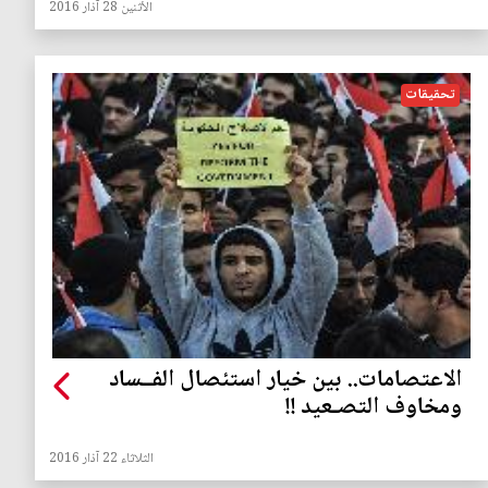
الأثنين 28 آذار 2016
تحقيقات
الاعتصامات.. بين خيار استئصال الفــساد
ومخاوف التصـعيد !!
الثلاثاء 22 آذار 2016