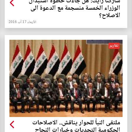
شاركنا رأيك: هل جاءت خطوة استبدال
الوزراء الخمسة منسجمة مع الدعوة الى
الاصلاح؟
الأربعاء 17 آب 2016
تقارير
ملتقى النبأ للحوار يناقش.. الاصلاحات
الحكومية التحديات وخيارات النجاح