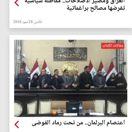
العراق ومصير الاصلاحات.. مماطلة سياسية
تفرضها مصالح براغماتية
الأثنين 18 تموز 2016
مقالات الكتاب
اعتصام البرلمان.. من تحت رماد الفوضى