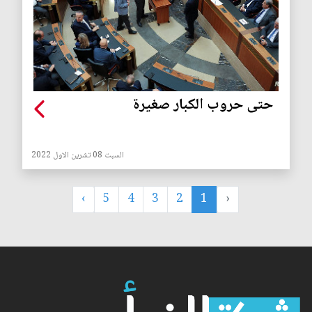
حتى حروب الكبار صغيرة
السبت 08 تشرين الاول 2022
›
5
4
3
2
1
‹