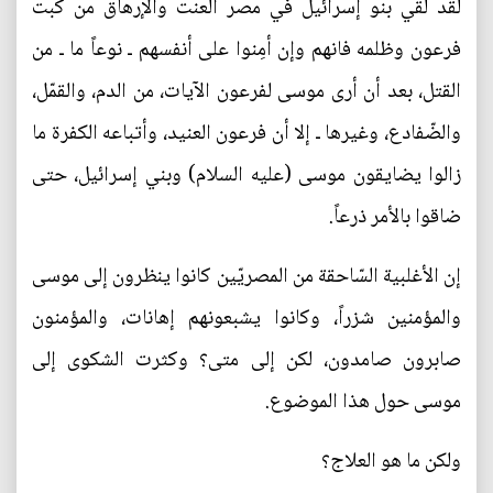
لقد لقي بنو إسرائيل في مصر العنت والإرهاق من كبت
فرعون وظلمه فانهم وإن أمِنوا على أنفسهم ـ نوعاً ما ـ من
القتل، بعد أن أرى موسى لفرعون الآيات، من الدم، والقمّل،
والضّفادع، وغيرها ـ إلا أن فرعون العنيد، وأتباعه الكفرة ما
زالوا يضايقون موسى (عليه السلام) وبني إسرائيل، حتى
ضاقوا بالأمر ذرعاً.
إن الأغلبية السّاحقة من المصريّين كانوا ينظرون إلى موسى
والمؤمنين شزراً، وكانوا يشبعونهم إهانات، والمؤمنون
صابرون صامدون، لكن إلى متى؟ وكثرت الشكوى إلى
موسى حول هذا الموضوع.
ولكن ما هو العلاج؟