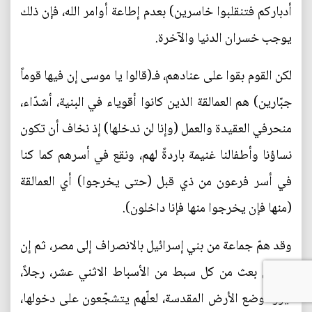
أدباركم فتنقلبوا خاسرين) بعدم إطاعة أوامر الله، فإن ذلك
يوجب خسران الدنيا والآخرة.
لكن القوم بقوا على عنادهم، فـ(قالوا يا موسى إن فيها قوماً
جبّارين) هم العمالقة الذين كانوا أقوياء في البنية، أشدّاء،
منحرفي العقيدة والعمل (وإنا لن ندخلها) إذ نخاف أن تكون
نساؤنا وأطفالنا غنيمة باردةً لهم، ونقع في أسرهم كما كنا
في أسر فرعون من ذي قبل (حتى يخرجوا) أي العمالقة
(منها فإن يخرجوا منها فإنا داخلون).
وقد همّ جماعة من بني إسرائيل بالانصراف إلى مصر، ثم إن
موسى بعث من كل سبط من الأسباط الاثني عشر، رجلاً،
ليروا وضع الأرض المقدسة، لعلّهم يتشجّعون على دخولها،