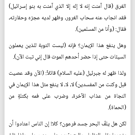
الغرق (قال آمنت إنه لا إله إلا الذي آمنت به بنو إسرائيل)
فقد انجاب عنه سحاب الغرور، وظهر لديه عجزه وحقارته،
فقال: (وأنا من المسلمين).
وهل ينفع هذا الإيمان؟ فإنه (ليست التوبة للذين يعملون
السيئات حتى إذا حضر أحدهم الموت قال إني تبت الآن).
ولذا ظهر له جبرئيل (عليه السلام) قائلاً: (الآن وقد عصيت
قبل وكنت من المفسدين) لا، لا، لا ينفع مثل هذا الإيمان في
النجاة من عذاب الآخرة، وضرب على فمه بكتلةٍ من
(الحماة).
لكن هل يلفّ البحر جسد فرعون؟ كلا! إن الناس اعتادوا أن