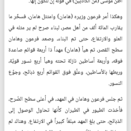
أظن موسى (من الكاذبين) في قوله إن للكون إلهاً.
وهكذا أمر فرعون وزيره (هامان) وامتثل هامان، فسخّر ما
يقارب المائة ألف من أهل مصر، لبناء صرح لم ير مثله في
العلو والارتفاع، حتى تم البناء، وصعد فرعون وهامان
سطح القصر، ثم هيأ (هامان) مهداً ذا أربعة قوائم صاعدة
فوقه، وأربعة أساطين نازلة تحته وهيأ أربع نسور قويّة،
وربطها بالأساطين، وعلّق فوق القوائم أربع ذبائح، وجوّع
النسور.
ثم جلس فرعون وهامان في المهد، في أعلى سطح الصّرح،
فأخذت الطيور في الطيران كأنها تحاول الوصول إلى
الذبائح، حتى بلغ المهد مبلغاً كبيراً في الارتفاع. وهناك لم