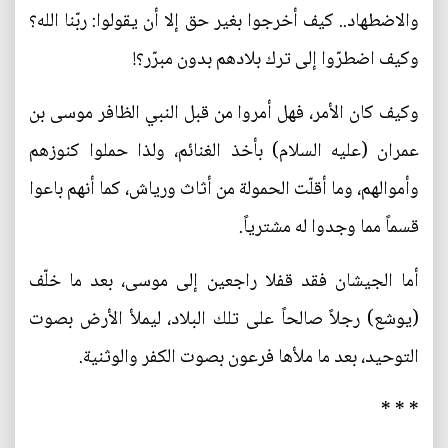
والاضطهاد.. كيف أخرجوا بغير حق إلا أن يقولوا: ربّنا الله؟
وكيف اضطرّوا إلى ترك بلادهم بدون مبرّر؟!
وكيف كان الأمر، فهل أمروا من قبل النبي الظافر موسى بن
عمران (عليه السلام) بأخذ الغنائم، ولذا حملوا كنوزهم
وأموالهم، وما أقلّت الحمولة من أثاث ورياش، كما أنهم باعوا
قسماً مما وجدوا له مشترياً.
أما الجيشان فقد قفلا راجعين إلى موسى، بعد ما خلّف
(يوشع) رجلاً صالحاً على تلك البلاد، ليملأ الأرض بصوت
التوحيد، بعد ما ملأها فرعون بصوت الكفر والوثنية.
* * *