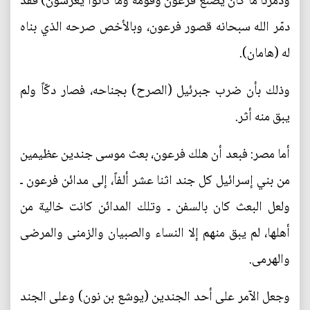
ودمّرنا ما كان يصنع فرعون وقومه وما كانوا يعرشون) فقد
دمّر الله سبحانه قصور فرعون، وبالأخص صرحه الذي بناه
له (هامان).
وذلك بأن ضرب جبرئيل (الصرح) بجناحه، فصار دكّاً ولم
يبق منه أثر.
أما مصر: فبعد أن هلك فرعون، بعث موسى جندين عظيمين
من بني إسرائيل كل جند اثنا عشر ألفاً، إلى مدائن فرعون ـ
ولعل البعث كان بالسفن ـ وتلك المدائن كانت خالية من
أهلها، لم يبق منهم إلا النساء والصبيان والزمنى والمرضى
والهرمى.
وجعل الآمر على أحد الجندين (يوشع بن نون) وعلى الجند