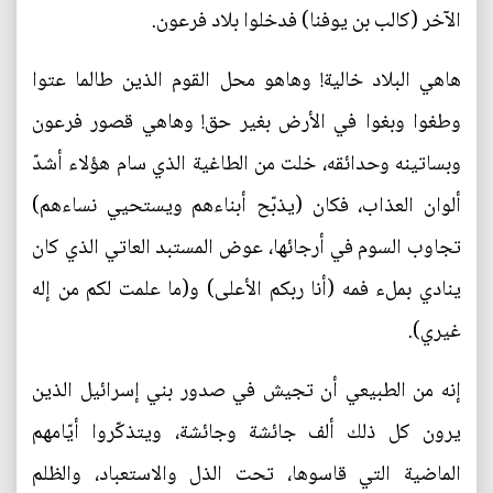
الآخر (كالب بن يوفنا) فدخلوا بلاد فرعون.
هاهي البلاد خالية! وهاهو محل القوم الذين طالما عتوا
وطغوا وبغوا في الأرض بغير حق! وهاهي قصور فرعون
وبساتينه وحدائقه، خلت من الطاغية الذي سام هؤلاء أشدّ
ألوان العذاب، فكان (يذبّح أبناءهم ويستحيي نساءهم)
تجاوب السوم في أرجائها، عوض المستبد العاتي الذي كان
ينادي بملء فمه (أنا ربكم الأعلى) و(ما علمت لكم من إله
غيري).
إنه من الطبيعي أن تجيش في صدور بني إسرائيل الذين
يرون كل ذلك ألف جائشة وجائشة، ويتذكّروا أيّامهم
الماضية التي قاسوها، تحت الذل والاستعباد، والظلم