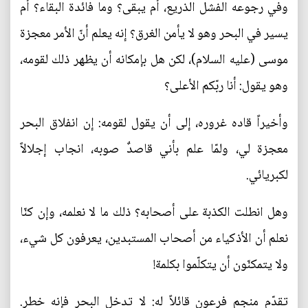
وفي رجوعه الفشل الذريع، أم يبقى؟ وما فائدة البقاء؟ أم
يسير في البحر وهو لا يأمن الغرق؟ إنه يعلم أنّ الأمر معجزة
موسى (عليه السلام)، لكن هل بإمكانه أن يظهر ذلك لقومه،
وهو يقول: أنا ربّكم الأعلى؟
وأخيراً قاده غروره، إلى أن يقول لقومه: إن انفلاق البحر
معجزة لي، ولمّا علم بأني قاصدٌ صوبه، انجاب إجلالاً
لكبريائي.
وهل انطلت الكذبة على أصحابه؟ ذلك ما لا نعلمه، وإن كنّا
نعلم أن الأذكياء من أصحاب المستبدين، يعرفون كل شيء،
ولا يتمكنّون أن يتكلّموا بكلمة!
تقدّم منجم فرعون قائلاً له: لا تدخل البحر فإنه خطر.