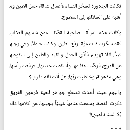
فكانت الجلاوزة تسخّر النساء لأعمال شاقة، حمل الطين وما
أشبه على السلالم، إلى السطوح.
وكانت هذه المرأة ـ صاحبة القصّة ـ ممن شملهم العذاب،
فقد سخّرت ذات مرّة لرفع الطين، وكانت حاملاً، وفي رجلها
قيدٌ، لئلا تهرب، فأدّى الحمل والقيد والطين إلى سقوطها
عن الدرج، فرضّت عظامها وأسقطت جنينها.. فرفعت رأسها،
وهي مذهولة، وخاطبت ربّها: هل أنت نائم يا رب؟
واليوم حيث أخذت تقتطع جواهر لحية فرعون الغريق،
ذكرت القصة، وسمعت منادياً غيبيّاً يجيبها، عن كلامها ذاك:
(لا، لسنا نائمين)!!