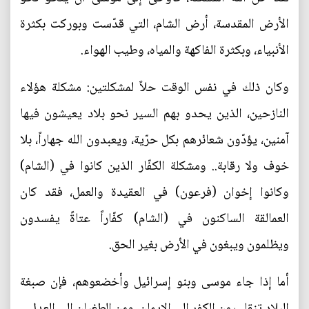
الأرض المقدسة، أرض الشام، التي قدّست وبوركت بكثرة
الأنبياء، وبكثرة الفاكهة والمياه، وطيب الهواء.
وكان ذلك في نفس الوقت حلاً لمشكلتين: مشكلة هؤلاء
النازحين، الذين يحدو بهم السير نحو بلاد يعيشون فيها
آمنين، يؤدّون شعائرهم بكل حرّية، ويعبدون الله جهاراً، بلا
خوف ولا رقابة.. ومشكلة الكفّار الذين كانوا في (الشام)
وكانوا إخوان (فرعون) في العقيدة والعمل، فقد كان
العمالقة الساكنون في (الشام) كفّاراً عتاةً يفسدون
ويظلمون ويبغون في الأرض بغير الحق.
أما إذا جاء موسى وبنو إسرائيل وأخضعوهم، فإن صبغة
البلاد تنقلب من الكفر إلى الإيمان، ومن الطغيان إلى العدل.