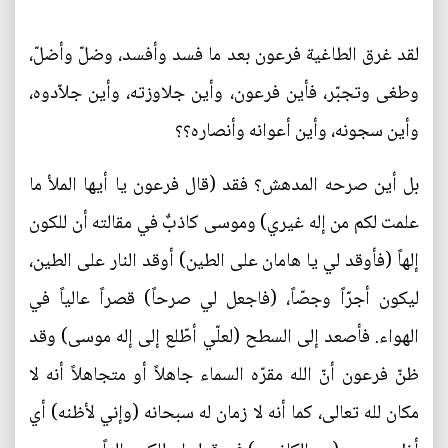
* * *
لقد غرق الطاغية فرعون بعد ما فسد وأفسد، وضلّ وأضلّ،
وطغى وتجبّر، فأين فرعون، وأين جلاوزته، وأين جلاّدوه،
وأين سجونه، وأين أعوانه وأنصاره؟؟
بل أين صرحه المدهش؟ فقد (قال فرعون يا أيها الملأ ما
علمت لكم من إله غيري) وموسى كاذبٌ في مقالته أن للكون
إلهاً (فأوقد لي يا هامان على الطين) أوقد النار على الطين،
ليكون أجرّاً وجصّاً، (فاجعل لي صرحاً) قصراً عالياً في
الهواء. فأصعد إلى السطح (لعلّي أطّلع إلى إله موسى) وقد
ظنّ فرعون أنّ الله مقرّه السماء جاهلاً أو متجاهلاً أنه لا
مكان لله تعالى، كما أنه لا زمان له سبحانه (وإني لأظنه) أي