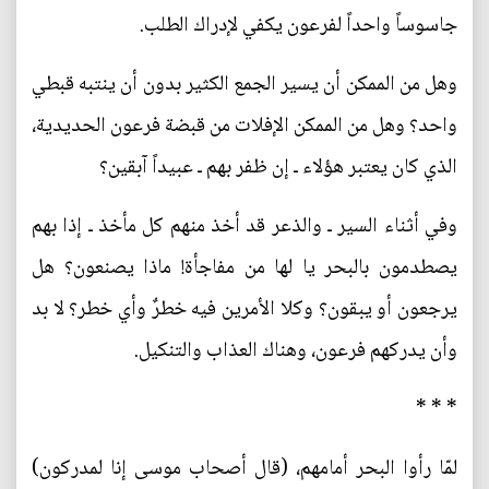
جاسوساً واحداً لفرعون يكفي لإدراك الطلب.
وهل من الممكن أن يسير الجمع الكثير بدون أن ينتبه قبطي
واحد؟ وهل من الممكن الإفلات من قبضة فرعون الحديدية،
الذي كان يعتبر هؤلاء ـ إن ظفر بهم ـ عبيداً آبقين؟
وفي أثناء السير ـ والذعر قد أخذ منهم كل مأخذ ـ إذا بهم
يصطدمون بالبحر يا لها من مفاجأة! ماذا يصنعون؟ هل
يرجعون أو يبقون؟ وكلا الأمرين فيه خطرٌ وأي خطر؟ لا بد
وأن يدركهم فرعون، وهناك العذاب والتنكيل.
* * *
لمّا رأوا البحر أمامهم، (قال أصحاب موسى إنا لمدركون)