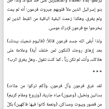
يزعموا بقاء العظماء والمتجبّرين على حد سواء، ولذا ظنّ
بنو إسرائيل الذين ملأ قلوبهم جبروت فرعون: أنه لم يمت
ولم يغرق، وهكذا زعمت البقية الباقية من القبط الذين لم
يخرجوا مع فرعون لإدراك موسى.
ولذا أبقى الله جسد فرعون قائلاً: (فاليوم ننجيك ببدنك)
بعد إزهاق روحك (لتكون لمن خلفك آية) وعلامة على
هلاكك، وأنك لم تكن ربّاً ـ كما كنت تقول ـ وهل يغرق الرب؟
* * *
لقد غرق فرعون وآل فرعون، و(كم تركوا من جنّات)
بساتين ونخيل، (وعيون) مياه جارية، (وزروع ومقام كريم)
من قصور وبيوت ومساكن، (ونعمة كانوا فيها فاكهين) بكلّ