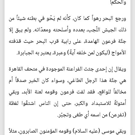
والحكم!
ورجع البحر رهواً كما كان، كأنه لم يَحْو في بطنه شيئاً من
ذلك الجيش اللّجب، بعدده وأسلحته ومعدّاته. ولم يبق إلا
جثّة فرعون الهامدة، على رابية قرب البحر حيث قذفته
الأمواج (ليكون لمن خلفه آيةً) وعبرة، يعتبر به الجبابرة.
ويقال إن إحدى جثث الفراعنة الموجودة في متحف القاهرة
هي جثّة هذا الرجل الطاغي، وسواء كان الخبر صدقاً أم
مخالفاً للواقع، فقد لفت فرعون وقومه لعنة الأبد، وبقي
أمثولةً للاستبداد والكبر، حتى إن الناس اشتقّوا لفظة
(تفرعن) من اسمه أي طغى وتجبّر.
وبقي موسى (عليه السلام) وقومه المؤمنون الصابرون، مثلاً