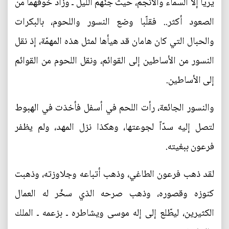
يريا إلا السماء والأنجم، حيث جنّهم الليل ـ وزاد خوفهما من
الصعود أكثر.. فقلّبا وضع النسور واللحوم، بالبكرات
والحبال التي كان هامان قد هيأها لمثل هذه المهمّة، إذ نقل
النسور من الأساطين إلى القوائم، ونقل اللحوم من القوائم
إلى الأساطين.
والنسور الجائعة، رأت اللحم في أسفل فأخذت في الهبوط
لتصل إليه سدّاً لجوعتها، وهكذا نزل المهد، ولم يظفر
فرعون ببغيته.
لقد ذهب فرعون الطاغي، وذهب أتباعه وجلاوزته، وذهبت
كنوزه وقصوره، وذهب صرحه الذي سخّر له العمال
الكثيرين، ليطّلع إلى إله موسى ويشاطره ـ بزعمه ـ الملك