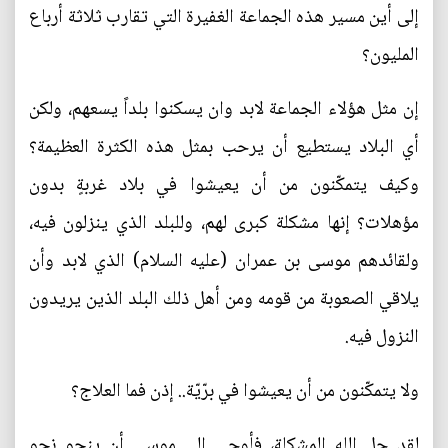
إلى أين مسير هذه الجماعة الغفيرة التي تقارب ثلاثة أرباع
المليون؟
إن مثل هؤلاء الجماعة لابد وان يسكنوا بلداً يسعهم، ولكن
أي البلاد يستطيع أن يرحب بمثل هذه الكثرة العظيمة؟
وكيف يتمكّنون من أن يعيشوا في بلاد غربةٍ بدون
مؤهلات؟ إنها مشكلة كبرى لهم، وللبلد الذي ينزلون فيه،
ولقائدهم موسى بن عمران (عليه السلام) الذي لابد وأن
يلاقي الصعوبة من قومه ومن أهل ذلك البلد الذين يريدون
النزول فيه.
ولا يتمكّنون من أن يعيشوا في برّيّة.. إذن فما العلاج؟
لقد حل الله المشكلة، فأوحى إلى موسى أن ينحو نحو