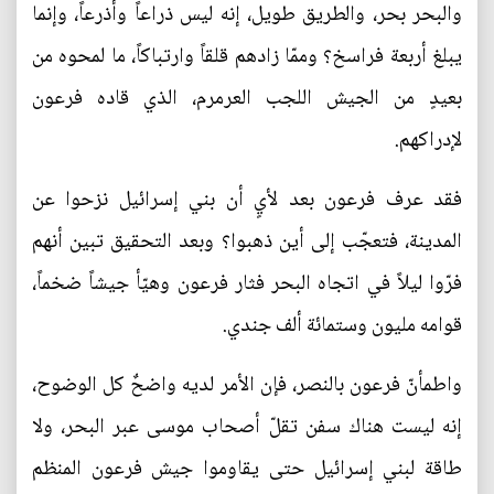
والبحر بحر، والطريق طويل، إنه ليس ذراعاً وأذرعاً، وإنما
يبلغ أربعة فراسخ؟ وممّا زادهم قلقاً وارتباكاً، ما لمحوه من
بعيدٍ من الجيش اللجب العرمرم، الذي قاده فرعون
لإدراكهم.
فقد عرف فرعون بعد لأيٍ أن بني إسرائيل نزحوا عن
المدينة، فتعجّب إلى أين ذهبوا؟ وبعد التحقيق تبين أنهم
فرّوا ليلاً في اتجاه البحر فثار فرعون وهيّأ جيشاً ضخماً،
قوامه مليون وستمائة ألف جندي.
واطمأنّ فرعون بالنصر، فإن الأمر لديه واضحٌ كل الوضوح،
إنه ليست هناك سفن تقلّ أصحاب موسى عبر البحر، ولا
طاقة لبني إسرائيل حتى يقاوموا جيش فرعون المنظم