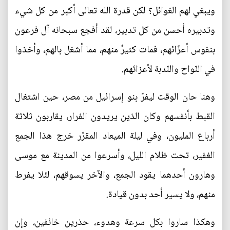
ويبغي لهم الغوائل؟ لكن قدرة الله تعالى أكبر من كل شيء
وتدبيره أحسن من كل تدبير، لقد أفجع سبحانه آل فرعون
بنفوس أعزّائهم، فمات كثيرٌ منهم، مما أشغل بالهم، وأخذوا
في النّواح والنّدبة لأعزائهم.
وهنا حان الوقت ليفرّ بنو إسرائيل من مصر، حين اشتغال
القبط بأنفسهم وكان الذين يريدون الفرار، يقاربون ثلاثة
أرباع المليون، وفي ليلة الميعاد المقرّر خرج هذا الجمع
الغفير، تحت ظلام الليل، وأسرعوا من المدينة مع موسى
وهارون أحدهما يقود الجمع، والآخر يسوقهم، لئلا يفرط
منهم، ولا يسير أحد بدون قيادة.
وهكذا ساروا بكل سرعة وهدوء، حذرين خائفين، وإن