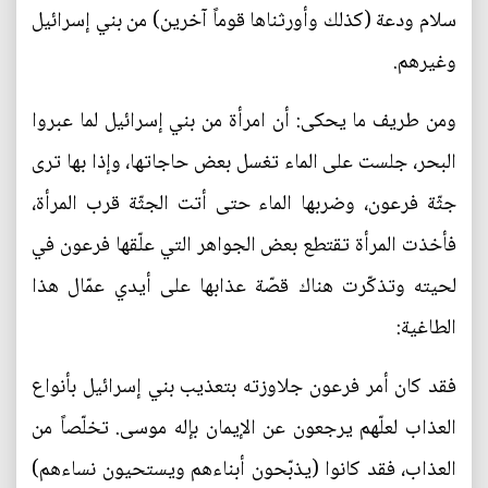
سلام ودعة (كذلك وأورثناها قوماً آخرين) من بني إسرائيل
وغيرهم.
ومن طريف ما يحكى: أن امرأة من بني إسرائيل لما عبروا
البحر، جلست على الماء تغسل بعض حاجاتها، وإذا بها ترى
جثّة فرعون، وضربها الماء حتى أتت الجثّة قرب المرأة،
فأخذت المرأة تقتطع بعض الجواهر التي علّقها فرعون في
لحيته وتذكّرت هناك قصّة عذابها على أيدي عمّال هذا
الطاغية:
فقد كان أمر فرعون جلاوزته بتعذيب بني إسرائيل بأنواع
العذاب لعلّهم يرجعون عن الإيمان بإله موسى. تخلّصاً من
العذاب، فقد كانوا (يذبّحون أبناءهم ويستحيون نساءهم)