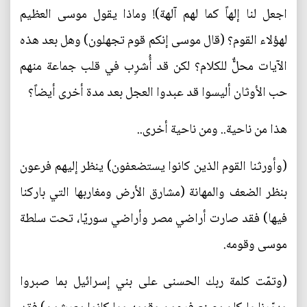
اجعل لنا إلهاً كما لهم آلهة)! وماذا يقول موسى العظيم
لهؤلاء القوم؟ (قال موسى إنكم قوم تجهلون) وهل بعد هذه
الآيات محلٌّ للكلام؟ لكن قد أُشرِب في قلب جماعة منهم
حب الأوثان أليسوا قد عبدوا العجل بعد مدة أخرى أيضاً؟
هذا من ناحية.. ومن ناحية أخرى..
(وأورثنا القوم الذين كانوا يستضعفون) ينظر إليهم فرعون
بنظر الضعف والمهانة (مشارق الأرض ومغاربها التي باركنا
فيها) فقد صارت أراضي مصر وأراضي سوريّا، تحت سلطة
موسى وقومه.
(وتمّت كلمة ربك الحسنى على بني إسرائيل بما صبروا