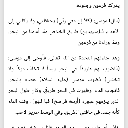
يدركنا فرعون وجنوده.
(قال) موسى: (كلاّ إن معي ربّي) يحفظني، ولا يكلني إلى
الأعداء فـ(سيهدين) طريق الخلاص ممّا أمامنا من البحر،
وممّا وراءنا من فرعون.
وهنا جاءتهم النجدة من الله تعالى، فأوحى إلى موسى:
(فاضرب لهم طريقاً في البحر يبساً لا تخاف دركاً ولا
تخشى) فضرب موسى (عليه السلام) عصاه بالبحر،
فانجاب الماء، وظهرت في البحر طريقٌ، وكان طول البحر
الذي يلزمهم عبوره (أربعة فراسخ) فيا للهول، وقف الماء
كأنه جمد، في حافتي الطريق، وفي الوسط طريق لاحب.
خاف أصحاب موسى من العبور قائلين: كيف نعبر في