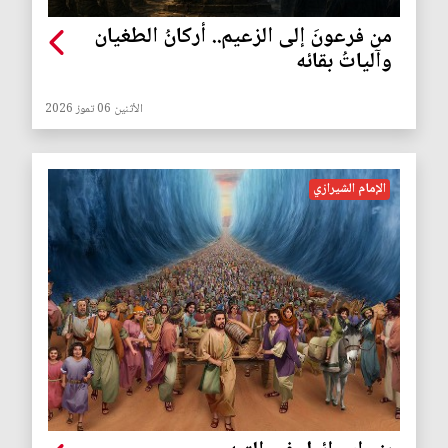
من فرعونَ إلى الزعيم.. أركانُ الطغيان
وآلياتُ بقائه
الأثنين 06 تموز 2026
الإمام الشيرازي