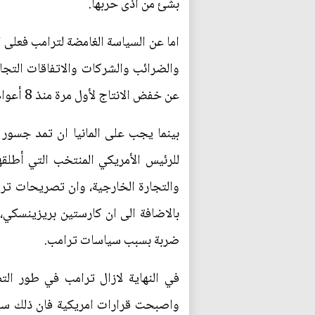
بشئ من اذى حربها.
اما عن السياسة الغامضة لترامب فعلى ال
عن خفض الانتاج لأول مرة منذ 8 أعوام، ودفعت بالأسعار إلى الارتفاع في الأسواق الدولية بنسبة 8 في المئة.
بينما يجب على المانيا ان تمد جسور
للرئيس الأمريكي المنتخب التي أطلقها
والتجارة الخارجية، وان تصريحات ترام
بالاضافة الى ان كارستين بريزينسكي، ا
ضربة بسبب سياسات ترامب.
في النهاية لازال ترامب في طور الت
واصبحت قرارات امريكية فان ذلك سيخل