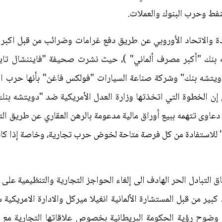
لنفط وحرب البنوك والعملات.
ة والاتحاد الأوروبي عن طريق دفع غرامات وضرائب من قبل اكبر ا
 بنك "أكبر مصرف ألماني" )، حيث نشرت صحيفة "فايننشال تايمز
شه بنك" وشركة صناعة السيارات "فولكس فاغن" بأنها حرب اقتص
اني إن الخطوة التي اتخذتها وزارة العدل الأمريكية ضد "دويتشه ب
ر دولار، لتسوية دعاوى تتهمه ببيع أوراق مالية مدعومة بالرهن العقاري عن ط
" للاستفادة من كل فرصة متاحة لخوض حرب تجارية، وخاصة إذا كا
اق التبادل الحر الهادف الى إلغاء الحواجز التجارية والتنظيمية على
بير من قبل المستشارة الألمانية انغيلا ميركل والادارة الامريكية 
وضوح رؤية الحكومة البريطانية بخصوص علاقاتها التجارية مع الع