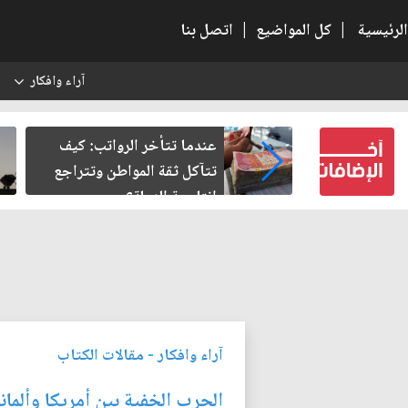
الرئيسية
|
كل المواضيع
|
اتصل بنا
آراء وافكار
س
الرواتب: كيف
صمت الطريق بعد الأربعين
مواطن وتتراجع
ة؟
آراء وافكار
-
مقالات الكتاب
الحرب الخفية بين أمريكا وألماني