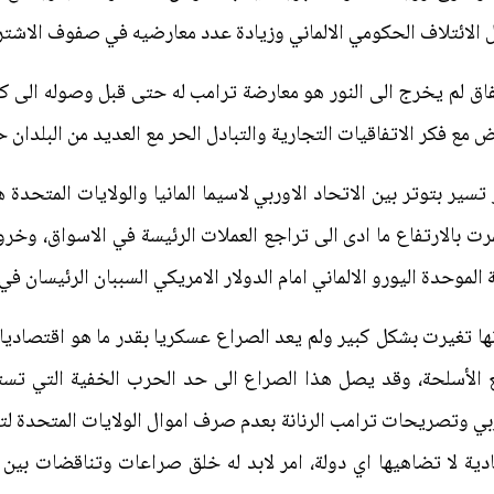
ل الائتلاف الحكومي الالماني وزيادة عدد معارضيه في صفوف الاشتر
اتفاق لم يخرج الى النور هو معارضة ترامب له حتى قبل وصوله ال
 فكر الاتفاقيات التجارية والتبادل الحر مع العديد من البلدان حو
 بالارتفاع ما ادى الى تراجع العملات الرئيسة في الاسواق، وخروج
 الموحدة اليورو الالماني امام الدولار الامريكي السببان الرئيسان ف
انها تغيرت بشكل كبير ولم يعد الصراع عسكريا بقدر ما هو اقتصادي
يع الأسلحة، وقد يصل هذا الصراع الى حد الحرب الخفية التي تست
وربي وتصريحات ترامب الرنانة بعدم صرف اموال الولايات المتحدة لتوف
دية لا تضاهيها اي دولة، امر لابد له خلق صراعات وتناقضات بين ال