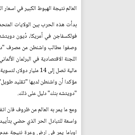
العالم نتيجة الهبوط الكبير في اسعار ا
بدأت هذه الحرب بين الولايات المتحد
فولكسفاجن في أمريكا، دُيون دويتشه
وصفوا مطالب واشنطن من مصرف "دويت
اللجنة الاقتصادية في البرلمان الألم
مالية تصل إلى 14 مليا
مؤكدا أن واشنطن لديها "تقليد طويل
"دويتشه بنك" دليل على ذلك.
ومع ما يمر به العالم من ظروف فان اتف
واسعة للتبادل الحر الذي حضي بتأييد ك
اوباما يمر في ارض وعرة نتيجة عدم 