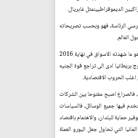
اكيين الديموقراطيينمثل غابريال.
ى كرسي الرئاسة، فهو وبحسب تصريحاته
ل العالم.
وبحسب المختصين ان ما يجعل الامور تسير بتوتر بين الاتحاد الاوربي لاسيما المانيا والولايات المتحدة هو ما شهدته الاسواق في نهاية 2016
 بريطانيا ادى الى تراجع قوة الجنيه
ي اغلب الحروب الاقتصادية.
ا، فالصراع اصبح مفتوحا بين الشركات
خدم فيها جميع الوسائل، فالسياسات
ير حماية للبلدان، والاهتمام باقتصاد
مانيا التي تحاول جعل اليورو العملة