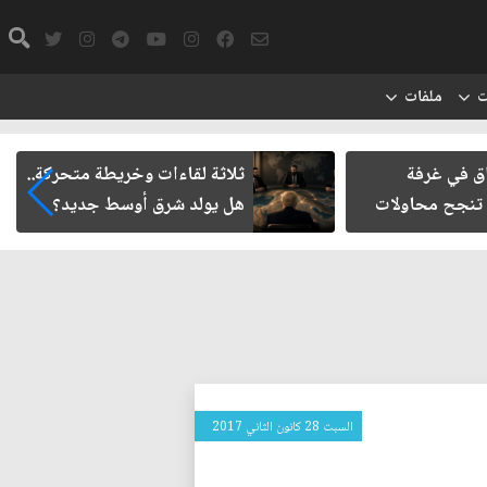
ت
ملفات
ات وخريطة متحركة..
حتمية حصر السلاح المنفلت بيد
رق أوسط جديد؟
الدولة العراقية
السبت 28 كانون الثاني 2017