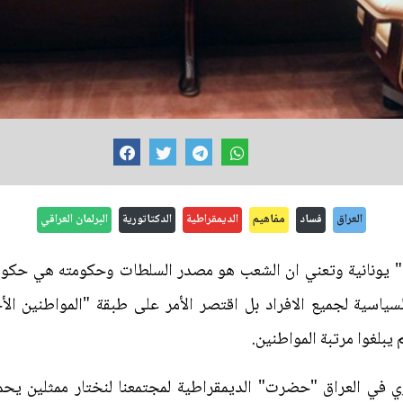
العراق
فساد
مفاهيم
الديمقراطية
الدكتاتورية
البرلمان العراقي
" يونانية وتعني ان الشعب هو مصدر السلطات وحكومته هي حكومة 
سياسية لجميع الافراد بل اقتصر الأمر على طبقة "المواطنين الأ
 يبلغوا مرتبة المواطنين.
 في العراق "حضرت" الديمقراطية لمجتمعنا لنختار ممثلين يحم