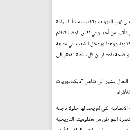
لى نهب الثروات وتفتيت مبدأ السيادة
ون تأثير من أحد وفي نفس الوقت تنظم
 اكذوبة ووهما ويدخل الشعب في متاهة
اضحة باعتبار ان كل سلطة تفتقر الى
 الحال يشير الى تنامي "ديكتاتوريات
لأفراد.
انسانية التي لم يجد لها حلولا ناجعة
نصرة المواطن من مظلوميته التاريخية