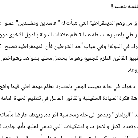
سه بنفسه.!!
فاق من وهم الديمقراطية التي هيأت له " فاسدين ومفسدين" عملوا ع
راطي باعتبارها سلطة عليا تنظم علاقات الدولة بالدول الاخرى د
لافراد في الدولة!! وفي غياب أحد الشرطين فأن الديمقراطية تصبح
بيق القانون الملزم للجميع وهو ما يحصل محليا بشواهد وشواخص و
وعة.
خولنا في حالة تغييب الوعي باعتبارنا نظام ديمقراطي فيما واقع
 فكرة السيادة الحقيقية والقانون الفاعل في تنظيم الحياة العامة ل
"البرلمان" ويدعو الى حله ومحاسبة افراده، ويهتف عارضا مأساته ال
 وتعدد الكتل والاحزاب والتشكيلات التي تدعي اغلبها بأنها جاءت ل