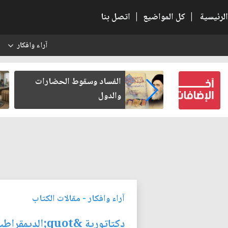
الرئيسية
|
كل المواضيع
|
اتصل بنا
آراء وافكار
س
عين كتب لنفسه
الفساد وسقوط الحضارات
والدول
آراء وافكار
-
مقالات الكتاب
دكتاتورية &quot;الديمقراطية&quot;