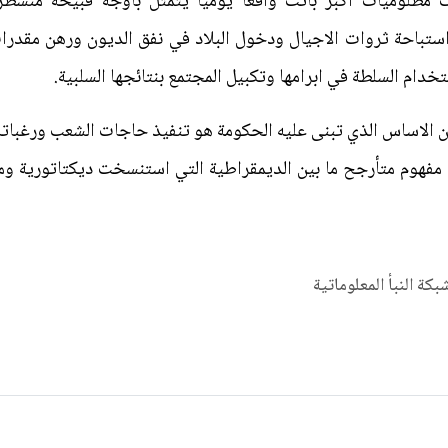
 مظلوميات اكبر باتت واقعا يوميا يتمثل بأوجه قبيحة منشطر
واستباحة ثروات الاجيال ودخول البلاد في نفق الديون ورهن مقدر
تخدام السلطة في ابرامها وتكبيل المجتمع بنتائجها السلبية.
 الاساس الذي تبنى عليه الحكومة هو تنفيذ حاجات الشعب ورغباته ب
 مفهوم متأرجح ما بين الديمقراطية التي استنسخت ديكتاتورية وما
شبكة النبأ المعلوماتية