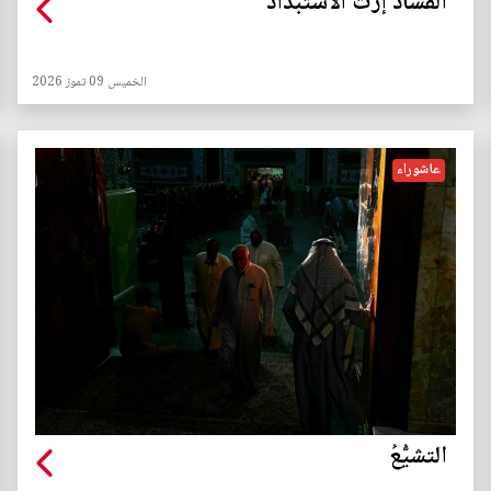
الفساد إرث الاستبداد
الخميس 09 تموز 2026
عاشوراء
التشيُّعُ