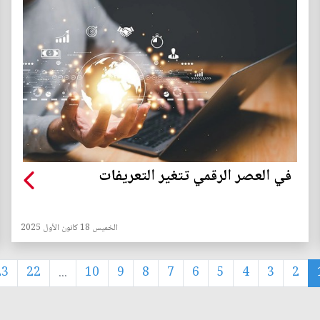
في العصر الرقمي تتغير التعريفات
الخميس 18 كانون الأول 2025
23
22
...
10
9
8
7
6
5
4
3
2