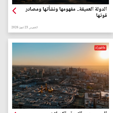
الدولة العميقة.. مفهومها ونشأتها ومصادر
قوتها
الخميس 23 تموز 2026
عاشوراء