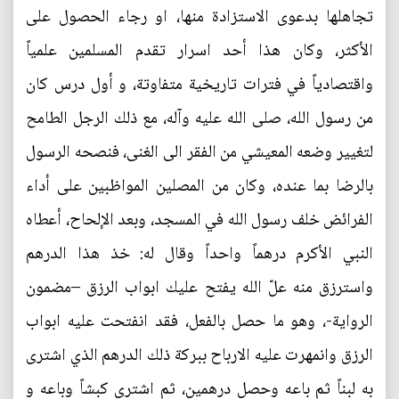
تجاهلها بدعوى الاستزادة منها، او رجاء الحصول على
الأكثر، وكان هذا أحد اسرار تقدم المسلمين علمياً
واقتصادياً في فترات تاريخية متفاوتة، و أول درس كان
من رسول الله، صلى الله عليه وآله، مع ذلك الرجل الطامح
لتغيير وضعه المعيشي من الفقر الى الغنى، فنصحه الرسول
بالرضا بما عنده، وكان من المصلين المواظبين على أداء
الفرائض خلف رسول الله في المسجد، وبعد الإلحاح، أعطاه
النبي الأكرم درهماً واحداً وقال له: خذ هذا الدرهم
واسترزق منه علّ الله يفتح عليك ابواب الرزق –مضمون
الرواية-، وهو ما حصل بالفعل، فقد انفتحت عليه ابواب
الرزق وانمهرت عليه الارباح ببركة ذلك الدرهم الذي اشترى
به لبناً ثم باعه وحصل درهمين، ثم اشترى كبشاً وباعه و