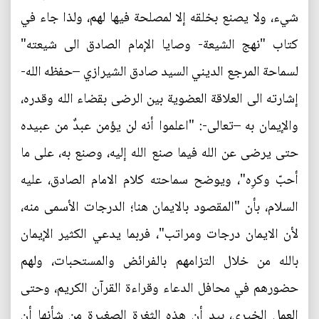
شيء، ولا يصنع بخلقه إلا لمصلحة فيها لهم، ولذا جاء في
كتاب "نهج الشيعة- وصايا الإمام الصادق الى شيعته"
لسماحة المرجع الديني السيد صادق الشيرازي –حفظه الله-
إشارته الى العلاقة العضوية بين الرضى بقضاء الله وقدره،
والإيمان به –تعالى-: "اعلموا أنه لن يؤمن عبدٌ من عبيده
حتى يرضى عن الله فيما صنع الله إليه، وصنع به، على ما
أحبّ وكرِه"، ويوضح سماحته كلام الامام الصادق، عليه
السلام، بأن "المقصود بالايمان هنا؛ الدرجات الأسمى منه،
لأن الايمان درجات ومراتب"، فربما يدعي الكثير الإيمان
بالله من خلال التزامهم بالفرائض والمستحبات، ولهم
حضورهم في محافل الدعاء وقراءة القرآن الكريم، وحتى
العمل الخيري، بيد أن هذه الثغرة الصغيرة من شأنها أن