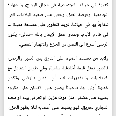
كثيرة في حياتنا الاجتماعية في مجال الزواج، والشهادة
الجامعية، وفرصة العمل، وحتى على صعيد البلاءات التي
نتفاجأ بها في حياتنا، فربما تنطوي على مصلحة معينة لنا
في قادم الأيام، وبمدى عمق الإيمان بالله –تعالى- يكون
الرضى أسرع الى النفس من الجزع والانهيار النفسي.
ولابد من تسليط الضوء على الفارق بين الصبر والرضى،
فالصبر يمثل قيمة أخلاقية سامية، وفي طريق التعامل مع
الابتلاءات والتقديرات لابد أن تقترن بالرضى وتكون
خطوة أولى لها، فاحياناً يصبر على الانسان على مكروه
يصيبه على مضض، مثل موت عزيز، او تعرض بيته او محله
التجاري لحريق، فهو يضبط على أعصابه لئلا يظهر الحزن،