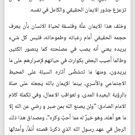
تزعزع جذور الايمان الحقيقي والكامل في نفسه.
وخلف هذا الايمان علّة وفلسفة لحياة الانسان بأن يعرف
حجمه الحقيقي أمام رغباته وطموحاته، فليس كل شيء
يريده يعني أنه يصب في مصلحته كما يتصور الكثير،
وطالما أصيب البعض بكوارث في حياتهم لإصرارهم على ما
يريدون، ومنها ما تتشضّى آثاره السيئة على المحيط
الاجتماعي والأسري، بينما الإيمان بالله يجعله على صلة
بالرؤية البعيدة المدى، و لعواقب الاعمال، وفي تكملة كلام
الامام الصادق: "ولن يصنع الله بمن صبر و رضي عن الله إلا
ما هو أهله، وهو خيرٌ له مما أحبّ وكره"، ومصداق هذا ذلك
الرجل في عهد رسول الله الذي ذكرنا قصته أنفاً، وأمثالها