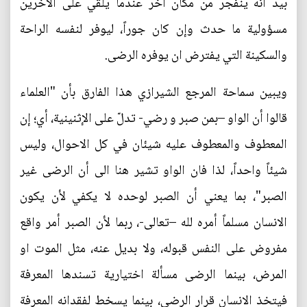
بيد أنه ينفجر من مكان آخر عندما يلقي على الآخرين
مسؤولية ما حدث وإن كان جوراً، ليوفر لنفسه الراحة
والسكينة التي يفترض ان يوفره الرضى.
ويبين سماحة المرجع الشيرازي هذا الفارق بأن "العلماء
قالوا أن الواو –بمن صبر و رضي- تدلّ على الإثنينية، أي؛ إن
المعطوف والمعطوف عليه شيئان في كل الاحوال، وليس
شيئاً واحداً، لذا فان الواو تشير هنا الى أن الرضى غير
الصبر"، بما يعني أن الصبر لوحده لا يكفي لأن يكون
الانسان مسلماً أمره لله –تعالى-، ربما لأن الصبر أمر واقع
مفروض على النفس قبوله، ولا بديل عنه، مثل الموت او
المرض، بينما الرضى مسألة اختيارية تسندها المعرفة
فيتخذ الانسان قرار الرضى، بينما يسخط لفقدانه المعرفة