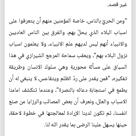
غير قصد.
"ومن الحريّ بالناس، خاصة المؤمنين منهم أن يتعرفوا على
اسباب البلاء الذي يحلّ بهم، والفرق بين الناس العاديين
والانبياء أنهم ليس لديهم علم الانبياء، ولا يعلمون اسباب
نزول البلاء بهم"، ويعقب سماحة المرجع الشيرازي في هذا
السياق على مسألة محورية وهي سلوك الانسان وطريقة
تفكيره، "فمن يقدر على ردّ الظلم ويتقاعس، لا ينبغي له أن
يطمع في استجابة دعائه بالنصرة"، وعندما تنكشف امامنا
الاسباب والعلل، ونعرف أن بعض المصائب والرزايا من صنع
انفسنا، ثم تكون لدينا الإرادة لمعالجتها في خطوة لاحقة،
حينها يسهل علينا الرضى بما يقدر الله لنا.