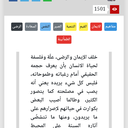
1501
مفاهيم
الايمان
القيم
التنمية
الصبر
النفس
السعادة
الرضى
الطمأنينة
خلف الإيمان والرضى، علّة وفلسفة
لحياة الانسان بأن يعرف حجمه
الحقيقي أمام رغباته وطموحاته،
فليس كل شيء يريده يعني أنه
يصب في مصلحته كما يتصور
الكثير، وطالما أصيب البعض
بكوارث في حياتهم لإصرارهم على
ما يريدون، ومنها ما تتشضّى
آثاره السيئة على المحيط