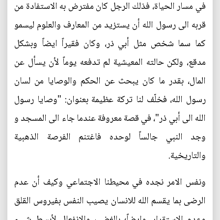
في مسار الحياة، فذلك الرجل كان مفترض به الاستفادة من
قربه الى رسول الله أن يستزيد من المعارف والعلوم ليسمو
كما سما شخص مثل أبي ذر، وكان فقيراً ايضاً وبشكل
مدقع، ولكن حالته المعيشية لم تدفعه يوماً لأن يسأل عن
المال، بقدر ما كان يبحث عن الحكم والوصايا من لسان
رسول الله، فخلّف لنا تركة عظيمة بعنوان: "وصايا رسول
الله الى أبي ذر"، في قصة معروفة عندما جاء الى المسجد و
وجد النبي جالساً لوحده فاغتنم الفرصة الذهبية
والتاريخية.
ونفس الامر نجده في محيطنا الاجتماعي وكيف أن عدم
الرضى بما يقسم الله للانسان يصيب النفس بفيروس القلق
وعدم الاستقرار، وايضاً؛ بالغضب والانفعال لأبسط شيء