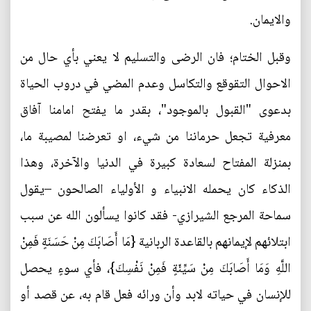
والايمان.
وقبل الختام؛ فان الرضى والتسليم لا يعني بأي حال من
الاحوال التقوقع والتكاسل وعدم المضي في دروب الحياة
بدعوى "القبول بالموجود"، بقدر ما يفتح امامنا آفاق
معرفية تجعل حرماننا من شيء، او تعرضنا لمصيبة ما،
بمنزلة المفتاح لسعادة كبيرة في الدنيا والآخرة، وهذا
الذكاء كان يحمله الانبياء و الأولياء الصالحون –يقول
سماحة المرجع الشيرازي- فقد كانوا يسألون الله عن سبب
ابتلائهم لإيمانهم بالقاعدة الربانية {مَا أَصَابَكَ مِنْ حَسَنَةٍ فَمِنْ
اللَّهِ وَمَا أَصَابَكَ مِنْ سَيِّئَةٍ فَمِنْ نَفْسِكَ}، فأي سوءٍ يحصل
للإنسان في حياته لابد وأن ورائه فعل قام به، عن قصد أو