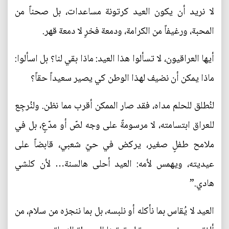
لا نريد أن يكون العيد كرتونة مساعدات، بل صحناً من
المحبة، ورغيفاً من الكرامة، ودمعة فخرٍ لا دمعة قهر.
أيها العراقيون، لا تسألوا هذا العيد: ماذا بقي لنا؟ بل اسألوا:
ماذا يمكن أن نضيف لهذا الوطن كي يصير سعيداً حقاً؟
لنُطلق للحلم مداه، فقد صار الممكن أقرب مما نظن. ولنُرجِع
للعراق ابتسامته، لا مرسومةً على وجه لصّ أو مدّعٍ، بل في
ملامح طفلٍ صغير، يركض في حيّ شعبي، قابضاً على
عيديته، ويهمس لأمه: العيد أحلى هالسنة… لأن كلشي
هادي.”
العيد لا يُقاس بما نأكله أو نلبسه، بل بما ننجزه من سلام، من