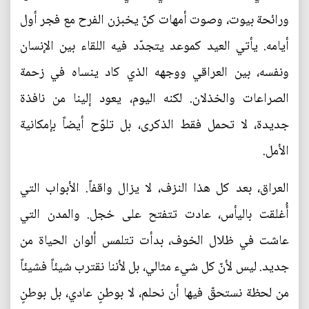
ورائحة بيوت، وصوت أمهات كنّ يخبزن الفرح مع فجر أول
أيامه. يأتي العيد كموعد يتجدّد فيه اللقاء بين الإنسان
ونفسه، بين العراقي ووجهه الذي كاد ينساه في زحمة
الصراعات والخذلان. لكنه اليوم، يعود إلينا من نافذة
جديدة، لا تحمل فقط الذكرى، بل تلوّح أيضاً بإمكانية
الأمل.
العراق، بعد كل هذا النزف، لا يزال واقفاً. الأبواب التي
أُغلقت باليأس، عادت تتفتح على خجل. والمدن التي
عاشت في ظلال الخوف، بدأت تتلمس ألوان الحياة من
جديد. ليس لأنّ كل شيء مثالي، بل لأننا نقترب شيئاً فشيئاً
من لحظة نستحقّ فيها أن نحلم، لا بوطنٍ عادي، بل بوطنٍ