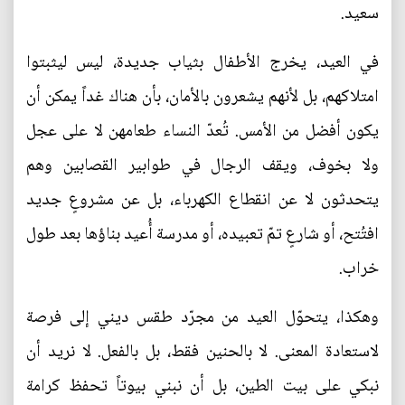
سعيد.
في العيد، يخرج الأطفال بثياب جديدة، ليس ليثبتوا
امتلاكهم، بل لأنهم يشعرون بالأمان، بأن هناك غداً يمكن أن
يكون أفضل من الأمس. تُعدّ النساء طعامهن لا على عجل
ولا بخوف، ويقف الرجال في طوابير القصابين وهم
يتحدثون لا عن انقطاع الكهرباء، بل عن مشروعٍ جديد
افتُتح، أو شارعٍ تمّ تعبيده، أو مدرسة أُعيد بناؤها بعد طول
خراب.
وهكذا، يتحوّل العيد من مجرّد طقس ديني إلى فرصة
لاستعادة المعنى. لا بالحنين فقط، بل بالفعل. لا نريد أن
نبكي على بيت الطين، بل أن نبني بيوتاً تحفظ كرامة