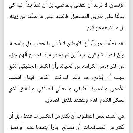
الإنسان. لا نريد أن نتغنى بالماضي، بل أن نمدّ يداً إليه كي
يدلّنا على طريق المستقبل. فالعيد ليس ما نعلّقه من زينة،
بل ما نزرعه من قيم.
لقد تعلّمنا، مراراً، أنّ الأوطان لا تُبنى بالخطب، بل بالمحبة.
وأنّ العيد لا يكون عيداً إن لم يشعر فيه الجميع أنّهم جزء
من الفرح، من الكرامة، من الحياة. وأنّ الكبش الحقيقي الذي
يجب أن يُذبح، هو ذلك التوحّش الكامن فينا: الغضب
الأعمى، والتمييز الطبقي، والتعالي الطائفي، والنفاق الذي
يسكن الكلام العام ويفتقد للفعل الصادق.
في العيد، ليس المطلوب أن نُكثر من التكبيرات فقط ، بل أن
نُكثر من المصافحات. أن نصالح جاراً ابتعدنا عنه، أو نصل