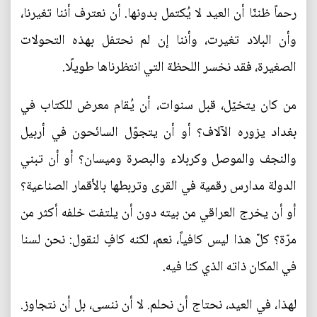
رحماً ظننّا أن العيد لا يُكتمل بدونها. أن نعترف أننا تغيرنا،
وأن البلاد تغيرت، وأننا إن لم نحتفل بهذه التحولات
الصغيرة، فقد نخسر اللحظة التي انتظرناها طويلًا.
من كان يتخيّل، قبل سنوات، أن يُقام معرض للكتاب في
بغداد يزوره الآلاف؟ أو أن يتجوّل السائحون في أربيل
والنجف والموصل وكربلاء والبصرة وميسان؟ أو أن تبني
الدولة مدارس رقمية في القرى وتربطها بالأقمار الصناعية؟
أو أن يخرج العراقي من بيته دون أن يلتفت خلفه أكثر من
مرّة؟ كلّ هذا ليس كافياً، نعم، لكنه كافٍ لنقول: نحن لسنا
في المكان ذاته الذي كنا فيه.
لهذا، في العيد، نحتاج أن نحلم. لا أن ننسى، بل أن نتجاوز.