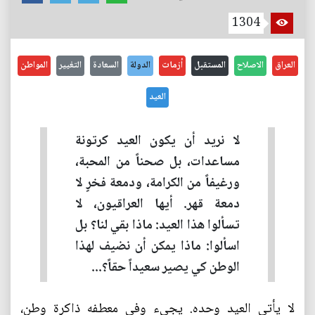
1304
العراق
الاصلاح
المستقبل
أزمات
الدولة
السعادة
التغيير
المواطن
العيد
لا نريد أن يكون العيد كرتونة
مساعدات، بل صحناً من المحبة،
ورغيفاً من الكرامة، ودمعة فخرٍ لا
دمعة قهر. أيها العراقيون، لا
تسألوا هذا العيد: ماذا بقي لنا؟ بل
اسألوا: ماذا يمكن أن نضيف لهذا
الوطن كي يصير سعيداً حقاً؟...
لا يأتي العيد وحده. يجيء وفي معطفه ذاكرة وطن،