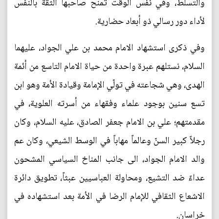
والتسلّط، وفي نفس الوقت تمنح صاحبها الثقة بالنفس
لأداء دور رسالي ذو أبعاد حضارية.
وفي ذكرى استشهاد الامام محمد بن علي الجواد، عليهما
السلام، نستلهم عبرة واحدة من حياة الامام التاسع من أئمة
الهدى، وهي شجاعته في تولّي الإمامة وقيادة الأمة وهو ابن
تسع سنين بوجود علماء وفقهاء من أسرته العلوية، في
مقدمتهم؛ علي بن الامام جعفر الصادق، عليه السلام، وكان
رجلاً كبير السنّ وعالماً مهاباً في الوسط الشيعي، وكان عم
والد الامام الجواد، الى جانب المناخ السياسي المشحون
عداءً ضد التشيع، ومحاولة العباسيين عبثاً، تطويق دائرة
الاشعاع الثقافي للإمام الرضا في الأمة بعد استشهاده في
خراسان.