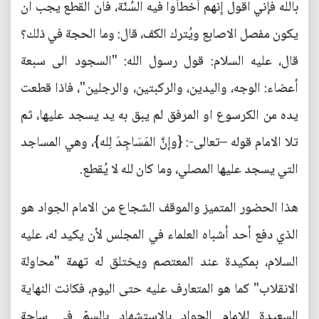
بالله فإني اقول إنهم أخطأوا فيه السُنّة، فان القطع يجب ان
يكون مفصل الاصابع ويُترك الكف، قال: وما الحجة في ذلك؟
قال، عليه السلام: قول رسول الله: "السجود الى سبعة
أعضاء: الوجه، واليدين، والركبتين، والرجلين"، فاذا قطعت
يده من الكرسوع او المرفق لم يبق به يد يسجد عليها، ثم
تلا الامام قوله –تعالى-: {وإنَّ المَسَاجِدَ لِله}، وهي المساجد
التي يسجد عليها المصلي، وما كان لله لا يُقطع.
هذا الحضور المتميز والموقف الشجاع من الامام الجواد هو
الذي دفع أحد أشباه العلماء في المجلس لأن يكيد له، عليه
السلام، بمكيدة عند المعتصم ويختلق له تهمة "محاولة
الانقلاب" كما هو المتعارف عليه حتى اليوم، فكانت النهاية
السعيدة للإمام الجواد بالاستشهاد بالسمّ في ساحة