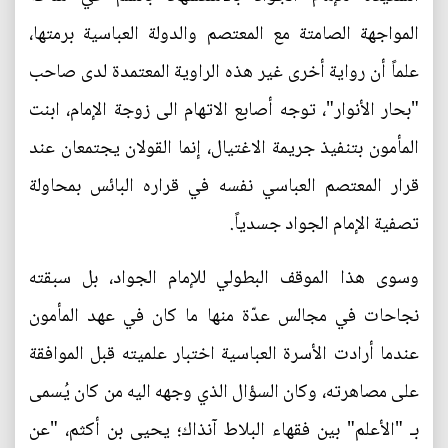
المواجهة الصامتة مع المعتصم والدولة العباسية برمتها،
علماً أن رواية أخرى غير هذه الراوية المعتمدة لدى صاحب
"بحار الأنوار"، توجه أصابع الاتهام الى زوجة الإمام، ابنت
المأمون بتنفيذ جريمة الاغتيال، إنما القولان يجتمعان عند
قرار المعتصم العباسي نفسه في قراره البائس بمحاولة
تصفية الإمام الجواد جسدياً.
وسوى هذا الموقف البطولي للإمام الجواد، بل سبقته
نجاحات في مجالس عدّة منها ما كان في عهد المأمون
عندما أرادت الأسرة العباسية اختبار علميته قبل الموافقة
على مصاهرته، وكان السؤال الذي وجهه اليه من كان يُسمى
بـ "الأعلم" بين فقهاء البلاط آنذاك؛ يحيى بن أكثم، "عن