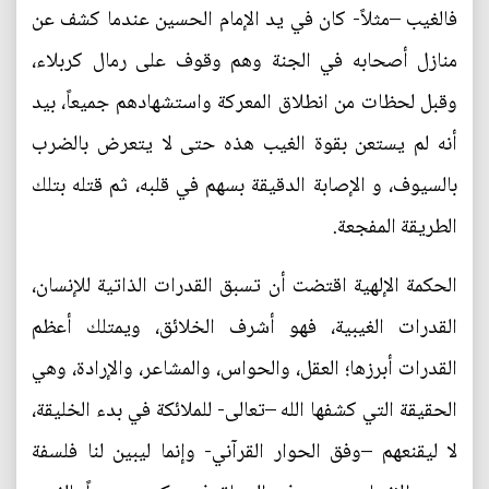
فالغيب –مثلاً- كان في يد الإمام الحسين عندما كشف عن
منازل أصحابه في الجنة وهم وقوف على رمال كربلاء،
وقبل لحظات من انطلاق المعركة واستشهادهم جميعاً، بيد
أنه لم يستعن بقوة الغيب هذه حتى لا يتعرض بالضرب
بالسيوف، و الإصابة الدقيقة بسهم في قلبه، ثم قتله بتلك
الطريقة المفجعة.
الحكمة الإلهية اقتضت أن تسبق القدرات الذاتية للإنسان،
القدرات الغيبية، فهو أشرف الخلائق، ويمتلك أعظم
القدرات أبرزها؛ العقل، والحواس، والمشاعر، والإرادة، وهي
الحقيقة التي كشفها الله –تعالى- للملائكة في بدء الخليقة،
لا ليقنعهم –وفق الحوار القرآني- وإنما ليبين لنا فلسفة