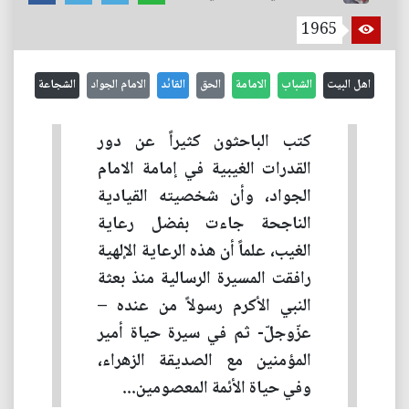
1965
اهل البيت
الشباب
الامامة
الحق
القائد
الامام الجواد
الشجاعة
كتب الباحثون كثيراً عن دور
القدرات الغيبية في إمامة الامام
الجواد، وأن شخصيته القيادية
الناجحة جاءت بفضل رعاية
الغيب، علماً أن هذه الرعاية الإلهية
رافقت المسيرة الرسالية منذ بعثة
النبي الأكرم رسولاً من عنده –
عزّوجلّ- ثم في سيرة حياة أمير
المؤمنين مع الصديقة الزهراء،
وفي حياة الأئمة المعصومين...