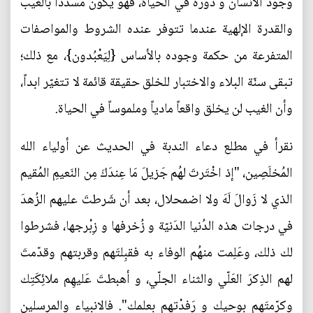
وجود الانسان و دوره في الحياة، فهو يكون مسدداً بالغيب
والقدرة الإلهية عندما تتوفر عنده الشروط والمواصفات
المتفرعة من حكمة وجوده بالأساس {لِيَعْبُدون}، مع ذلك؛
تبقى سنّة البلاء والاختبار للخلق حقيقة قائمة لا تتغيّر ابداً،
وأن الغيب لن يخلق واقعاً مادياً وملموساً في الحياة.
نقرأ في مطلع دعاء الندبة في الحديث عن أولياء الله
المُخلَصِين، "إذ اخْتَرتَ لهُم جَزيلَ مَا عِندَكَ مِن النَعيمِ المُقيم
الذي لا زَوالَ لَهَ ولا اضمحلال، بعد أن شَرطتَ عليهم الزُهدَ
في درجات هذه الدُنيا الدَنيّة و زُخرفها و زِبْرجها، فشرطوا
لك ذلك، وعَلِمت منهُم الوفاء به فقبِلتَهم وقربتهم وقدّمتَ
لهم الذِكرَ العَلّي والثناء الجلّي، و أهبطتَ عَليهِم ملائِكَتِك
وكرّمتَهم بوحيك و رَفدْتهم بعلمك". فالانبياء والمرسلين