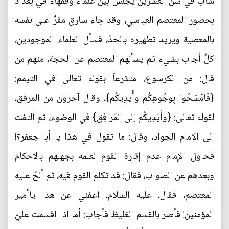
شاب في سن العشرين يجلس بين علماء وفقهاء في بغداد
بحضور المعتصم العباسي، وقد جاء سارق مقرٌ على نفسه
بالمعصية ويريد تطهيره بالحدّ، فسأل العلماء الموجودين،
كلٌ أجاب بشيء ثم يسألهم المعتصم عن الحجة، منهم من
قال: من الكرسوع، متذرعاً بقوله تعالى في التيمم:
{فَامْسَحُوا بِوجُوهِكُم وأَيدِيكُم}، وقال آخرون من المرفق،
لقوله تعالى: {وأيَدِيكُم اِلى المَرافِق} في الوضوء، ثم التفت
الى الامام الجواد، وقال: ما تقول في هذا يا أبا جعفر؟!
فحاول الإمام عدم إثارة القوم لعلمه بجهلهم بالاحكام
وبعدهم عن الصواب، فقال: قد تكلم القوم فيه، ثم ألحّ عليه
المعتصم، فقال، عليه السلام، اعفني عن هذا ياأمير
المؤمنين! فأصر بالقسم الغليظ فأجاب: أما اذا اقسمت عليّ