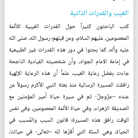
الغيب والقدرات الذاتية
كتب الباحثون كثيراً حول القدرات الغيبية للأئمة
المعصومين، عليهم السلام، ومن قبلهم؛ رسول الله، صلى الله
عليه وآله، كما بحثوا في دور هذه القدرات غير الطبيعية
في إمامة الامام الجواد، وأن شخصيته القيادية الناجحة
جاءت بفضل رعاية الغيب، علماً أن هذه الرعاية الإلهية
رافقت المسيرة الرسالية منذ بعثة النبي الأكرم رسولاً من
عنده –عزّوجلّ- ثم في سيرة حياة أمير المؤمنين مع
الصديقة الزهراء، وفي حياة الأئمة المعصومين، وفي نفس
الوقت رافق هذه المسيرة؛ قانون السبب والمُسبب في
الحياة، وهي السنّة التي أقرّها لله –تعالى- في حياتنا،