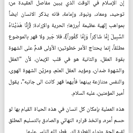
إن الإسلام في الوقت الذي يبين مفاصل العقيدة من؛
توحيد، ومعاد، ونبوة، وإمامة، فانه يذكر الانسان ايضاً
بمواهب إلهية عظيمة أبرزها؛ الحرية والإرادة: {إِنَّا هَدَيْنَاهُ
السَّبِيلَ إِمَّا شَاكِراً وَإِمَّا كَفُوراً}، فلا جَبر ولا قهر بالموضوع
مطلقاً، إنما يحتاج الأمر خطوتين؛ الأولى قدمٌ على الشهوة
بقوة العقل، والثانية هو في قلب الإيمان، لأن "العقل
والشهوة ضدان، ومؤيد العقل العلم، ومزيّن الشهوة الهوى،
والنفس متنازعة بينهما فأيهما قهر كانت الى جانبه"، يقول
أمير المؤمنين، عليه السلام.
هذه العملية بإمكان كل انسان في هذه الحياة القيام بها لو
حسم أمره، واتخذ قراره النهائي والصادق بالتسليم المطلق
لقيم الحق ونداء الفطرة التي فطر الله الناس عليها.