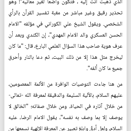
الذي ذهبت أنت إليه ، فتكون واضعاً لغير معانيه"! وهو
تحذير رقيق وغير مباشر من مغبة تفسير القرآن بالرأي
الشخصي. ويقول الشيخ علي الكوراني في مؤلفه "الامام
الحسن العسكري والد الامام المهدي"، إن الكندي وبعد أن
عرف هوية صاحب هذا السؤال العلمي البارع، قال: "ما كان
ليخرج مثل هذا إلا من ذلك البيت، ثم دعا بالنار وأحرق
جميع ما كان ألفه".
من هنا جاءت التوصيات الوافرة من الأئمة المعصومين،
عليهم السلام، بالآلية السليمة والدقيقة لمعرفة الله -تعالى-
من خلال آثاره في الحياة، ومن خلال صفاته؛ "الخالق لا
يوصف إلا بما وصف به نفسه"، يقول الامام الرضا، عليه
السلام، ولعل أدقّ وابلغ تعبير عن المعرفة الإلهية نسمعها من