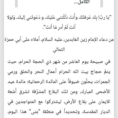
الكامل...
"يا ربِّ! بِكَ عَرفتُكَ وأَنتَ دَلَلْتني عَليكَ، و دَعَوتَني إليكَ، وَلولا
أنتَ لَمْ أدرِ مَا أنتَ".
من دعاء الإمام زين العابدين، عليه السلام، أملاه على أبي حمزة
الثمالي
في صبيحة يوم العاشر من شهر ذي الحجة الحرام، حيث
يتمّ حجاج بيت الله الحرام أعمال النحر والحلق ورمي
الجمرات، يحلّون ضيوفاً على المائدة الرحمانية؛ مائدة عيد
الأضحى المبارك، ومن تلك البقاع المشرّفة تشرق أشعة
الايمان على بقاع الأرض، ليشتركوا مع المتواجدين في
الديار المقدسة، وتحديداً في منطقة "مِنى" هذا اليوم،