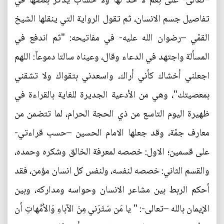
–تعالى- على نِعم لا حدّ لها ولا حساب يذكر بعضها في
تفاصيل جسم الانسان، ثم تقول الرواية التي ينقلها الشيخ
القمّي –رضوان الله عليه- في مفاتيحه: "ثم اندفع في
المسألة واجتهد في الدعاء وقال، وعيناه سالتا دموعاً: اللهم
اجعلني أخشاك كأني أراك، واسعدني بتقواك ولا تشقني
بمعصيتك"، وهي من الأدعية الجديرة للغاية بالقراءة في
ظهيرة اليوم التاسع من ذي الحجة الحرام، لما تتضمن من
معارف جمّة، وقد جعلها الامام الحسين –حسب قراءتي-
على قسمين؛ الاول: خصصه لمعرفة الخالق وشكره وحمده،
والقسم الثاني: خصصه لنفسه، ولنفس كل انسان مؤمن، فقد
أحكم الربط بين مشاعر الانسان وحواسه ومداركه، وبين
الإيمان بالله –تعالى-: " يا مَن سَتَرَني مِنَ الآباءِ وَالاُمَّهاتِ أن