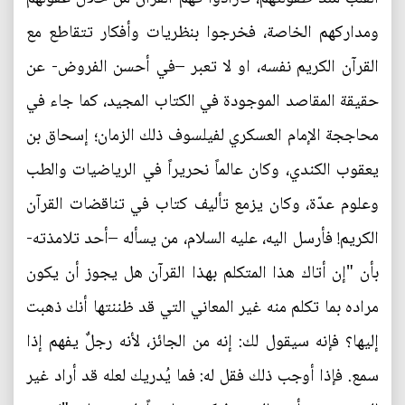
ومداركهم الخاصة، فخرجوا بنظريات وأفكار تتقاطع مع
القرآن الكريم نفسه، او لا تعبر –في أحسن الفروض- عن
حقيقة المقاصد الموجودة في الكتاب المجيد، كما جاء في
محاججة الإمام العسكري لفيلسوف ذلك الزمان؛ إسحاق بن
يعقوب الكندي، وكان عالماً نحريراً في الرياضيات والطب
وعلوم عدّة، وكان يزمع تأليف كتاب في تناقضات القرآن
الكريم! فأرسل اليه، عليه السلام، من يسأله –أحد تلامذته-
بأن "إن أتاك هذا المتكلم بهذا القرآن هل يجوز أن يكون
مراده بما تكلم منه غير المعاني التي قد ظننتها أنك ذهبت
إليها؟ فإنه سيقول لك: إنه من الجائز، لأنه رجلٌ يفهم إذا
سمع. فإذا أوجب ذلك فقل له: فما يُدريك لعله قد أراد غير