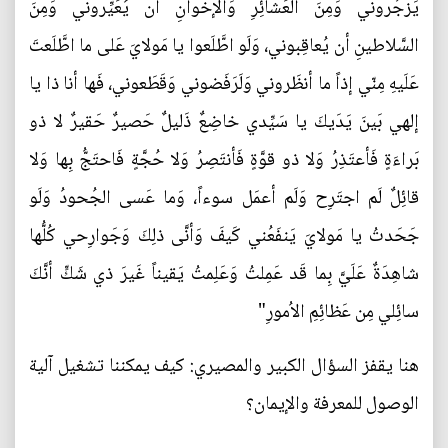
يَزجُروني وَمِنَ العَشائِرِ وَالإخوانِ أن يُعَيِّروني وَمِنَ
السَّلاطينِ أن يُعاقِبوني، وَلَو اطَّلَعوا يا مَولايَ عَلى ما اطَّلَعتَ
عَلَيهِ مِنّي إذاً ما أنظَروني وَلَرَفَضوني وَقَطَعوني، فَها أنا ذا يا
إلهي بَينَ يَدَيكَ يا سَيِّدي خاضِعٌ ذَليلٌ حَصيرٌ حَقيرٌ لا ذو
بَراءَةٍ فَأعتَذِرُ وَلا ذو قوَّةٍ فَأنتَصِرُ وَلا حُجَّةٍ فَاحتَجُّ بِها وَلا
قائِلٌ لَم اجتَرِح وَلَم أعمَل سوءاً، وَما عَسى الجُحودُ وَلَو
جَحَدتُ يا مَولايَ يَنفَعُني كَيفَ وَأنَّى ذلِكَ وَجَوارِحي كُلُّها
شاهِدَةٌ عَلَيَّ بِما قَد عَمِلتُ وَعَلِمتُ يَقيناً غَيرَ ذي شَكٍّ أنَّكَ
سائِلي مِن عَظائِمِ الاُمورِ"
هنا يقفز السؤال الكبير والمصيري: كيف يمكننا تشغيل آلية
الوصول للمعرفة والإيمان؟