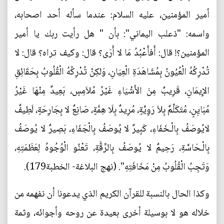
أمير المؤمنين، عليه السلام: عندما سأله أحد اصحابه،
واسمه: "ذعلب اليماني": بأن " هل رأيت ربك يا أمير
المؤمنين؟! قال: أَفأَعْبُدُ مَا لا أَرَى؟ قال: وكيف تراه؟ قال: لا
تُدْرِكُهُ الْعُيُونُ بِمُشَاهَدَةِ الْعِيَانِ، وَلكِنْ تُدْرِكُهُ الْقُلُوبُ بِحَقَائِقِ
الإِيمَانِ، قَرِيبٌ مِنَ الأَشْيَاءِ غَيْرُ مُلاَمِسٍ، بَعِيدٌ مِنْهَا غَيْرُ
مُبَايِنٍ، مُتَكَلِّمٌ بِلاَ رَوِيَّةٍ، مُرِيدٌ بِلَا هِمَّةٍ، صَانِعٌ لا بِجَارِحَةٍ، لَطِيفٌ
لايُوصَفُ بِالْـخَفَاءِ، كَبِيرٌ لا يُوصَفُ بِالْجَفَاءِ، بَصِيرٌ لا يُوصَفُ
بِالْـحَاسَّةِ، رَحِيمٌ لا يُوصَفُ بِالرِّقَّةِ، تَعْنُو الْوُجُوهُ لِعَظَمَتِهِ،
وَتَجِبُ الْقُلُوبُ مِنْ مَخَافَتِهِ". (نهج البلاغة- الخطبة179).
وكذا الحال بالنسبة للقرآن الكريم الذي يدعونا أن نفهمه من
خلاله هو لا بوسيلة أخرى بعيدة عن روحه وأجوائه، وثمة