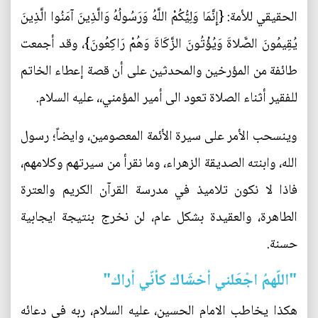
الحقيقي للأمة: {إِنَّمَا وَلِيُّكُمْ اللَّهُ وَرَسُولُهُ وَالَّذِينَ آمَنُوا الَّذِينَ
يُقِيمُونَ الصَّلاةَ وَيُؤْتُونَ الزَّكَاةَ وَهُمْ رَاكِعُونَ}، وقد أجمعت
طائفة من المؤرخين والمحدثين على أن قصة إعطاء الخاتم
للفقير أثناء الصلاة تعود الى أمير المؤمني،، عليه السلام.
وينسحب الأمر على سيرة الأئمة المعصومين، وايضاً؛ رسول
الله، وابنته الصديقة الزهراء، وما نقرأ من سيرتهم وكلامهم،
فاذا لا نكون تلاميذ في مدرسة القرآن الكريم والعترة
الطاهرة، والعقيدة بشكل عام، لن نخرج بنتيجة ايجابية
حسنة.
"اللّهمُ اجْعَلني أخشَاك كأنّي أراك"
هكذا يخاطب الامام الحسين، عليه السلام، ربه في دعائه