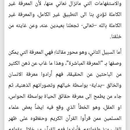
والاستفهامات التي مانزال نعاني منها، لأن المعرفة غير
الكاملة تؤدي بنا الى التطبيق غير الكامل، والمعرفة غير
الكاملة بالله –تعالى- تجعلنا بعيدين عنه، وعن غايته من
خلقنا.
أما السبيل الثاني، وهو محور مقالنا؛ فهي المعرفة التي يمكن
وصفها بـ "المعرفة المباشرة"، وهذا ما غاب عن ذهن الكثير
من الباحثين عن الحقيقة، فهم أرادوا معرفة الانسان
والخالق –بداية- بواسطة خيالهم وتصوراتهم الذهنية، ثم
جاء من يطمح الى معرفة حقائق الحياة بواسطة الحواس،
او العقل، وهو الخطأ الذي وقع فيه ايضاً بعض علماء
المسلمين ممن قرأوا القرآن الكريم وحفظوه على ظهر
القلب منذ طفولتهم، فأرادوا فهم القرآن من خلال عقولهم