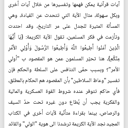
آيات قرآنية يمكن فهمها وتفسيرها من خلال آيات أخرى
وبكل سهولة، مثال الآية التي تتحدث عن القيادة، وهي
المسألة المثيرة للجدل على مر التاريخ، وقد احتدت
وتأزمت في فكر المسلمين، تقول الآية الكريمة: {يَا أَيُّهَا
الَّذِينَ آمَنُوا أَطِيعُوا اللَّهَ وَأَطِيعُوا الرَّسُولَ وَأُوْلِي الأَمْرِ
مِنْكُم}، هنا تحيّر المسلمون عمن هو المقصود ب "أولي
الأمر"؟ وبسبب حمّى التنافس على السلطة والحكم فإن
تفسير "وعاظ السلاطين" بأن المقصود هم الحكام بالمطلق،
فأي حاكم تتوفر عنده شروط القوة العسكرية والمالية
والفكرية يجب أن يُطاع دون غيره تحت حدّ السيف
والرصاص، بينما بقراءة متأنّية لآيات أخرى في الكتاب
المجيد نجد الآية الكريمة ترشدنا الى هوية "الولي" والقائد