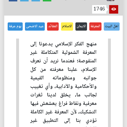
1746
اهل البيت
المعرفة
الايمان
الاسلام
العقائد
عيد الاضحى
يوم عرفة
منهج الفكر الإسلامي يدعونا إلى
المعرفة الشمولية المتكاملة غير
المنقوصة؛ فعندما نريد أن نعرف
الإسلام، علينا معرفته من كل
جوانبه ومنظوماته القيمية
والأحكامية والآدابية، وأي تغييب
لجانب ما، يخلق لدينا ثغرات
معرفية ونقاط فراغ يعشعش فيها
التشكيك، لأن المعرفة غير الكاملة
تؤدي بنا إلى التطبيق غير