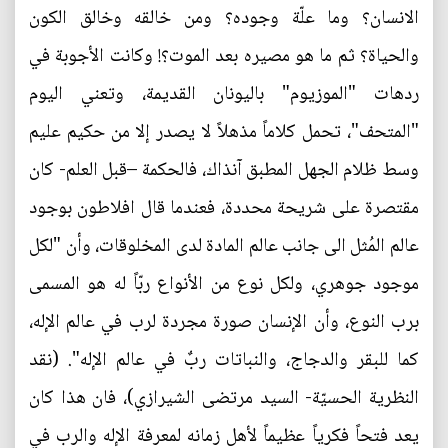
الانسان؟ وما علّة وجوده؟ ومن خالقه وخالق الكون
والحياة؟ ثم ما هو مصيره بعد الموت؟! وكانت الأجوبة في
ردهات "الموزيوم" باليونان القديمة، وتعني اليوم
"المتحف"، تحمل كلاماً مذهلاً لا يصدر إلا من حكيم عليم
وسط ظلام الجهل المطبق آنذاك، فالحكمة –قبل العلم- كان
مقتصرة على شريحة محددة، فعندما قال افلاطون بوجود
عالم المُثل الى جانب عالم المادة لدى المخلوقات، وأن "لكل
موجود جوهري، ولكل نوع من الأنواع ربّاً له هو المسمى
برب النوع، وأن الإنسان صورة مجردة لرب في عالم الإله،
كما للبقر والدجاج، والنباتات ربٌ في عالم الإله". (نقد
النظرية الحسيّة- السيد مرتضى الشيرازي)، فان هذا كان
يعد فتحاً فكرياً عظيماً لأهل زمانه لمعرفة الإله والرب في