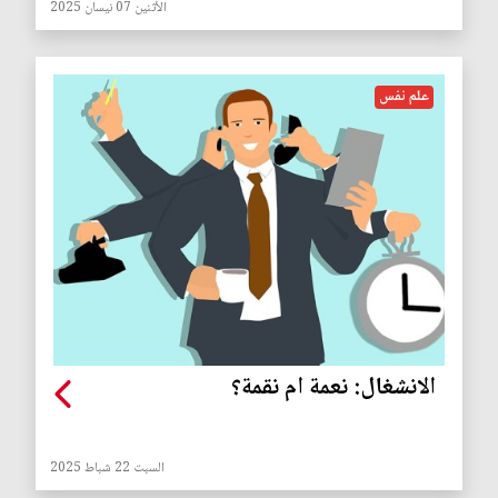
الأثنين 07 نيسان 2025
علم نفس
الانشغال: نعمة ام نقمة؟
السبت 22 شباط 2025