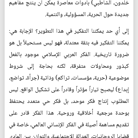
خلدون، الشاطبي) بأدوات معاصرة يمكن أن ينتج مفاهيم
جديدة حول الحرية، المسؤولية، والتنمية.
إلى أي حد يمكننا التفكير في هذا التطوير؟ الإجابة هي:
يمكننا التفكير فيه بثقة معتدلة، فهو ليس مستحيلاً بل هو
ضرورة تاريخية. الفكر العربي الإسلامي موجود بالفعل
كبذور ومحاولات متفرقة، لكنه بحاجة إلى شروط
موضوعية (حرية، مؤسسات، تراكم) وذاتية (جرأة، تواضع،
إبداع) ليصبح تياراً مؤثراً وقادراً على تشكيل الواقع. ليس
المطلوب إنتاج فكر موحد، بل فكر حي متعدد يحتفظ
بوحدة مرجعية أخلاقية وروحية. هذا الفكر قادر على
تقديم مساهمة أصيلة في الفكر الإنساني العالمي، خاصة في
قضايا الروحانيات، العدالة الاجتماعية، والتوازن بين المادي