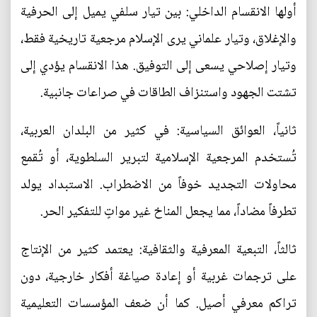
أولها الانقسام الداخلي: بين تيار سلفي يميل إلى الحرفية
والإغلاق، وتيار علماني يرى الإسلام مرجعية تاريخية فقط،
وتيار إصلاحي يسعى إلى التوفيق. هذا الانقسام يؤدي إلى
تشتت الجهود واستنزاف الطاقات في صراعات جانبية.
ثانياً، العوائق السياسية: في كثير من البلدان العربية،
تُستخدم المرجعية الإسلامية لتبرير السلطوية، أو تُقمع
محاولات التجديد خوفاً من الاضطراب. الاستبداد يولد
تطرفاً مضاداً، مما يجعل المناخ غير مواتٍ للتفكير الحر.
ثالثاً، التبعية المعرفية والثقافية: يعتمد كثير من الإنتاج
على ترجمات غربية أو إعادة صياغة أفكار خارجية، دون
تراكم معرفي أصيل. كما أن ضعف المؤسسات التعليمية