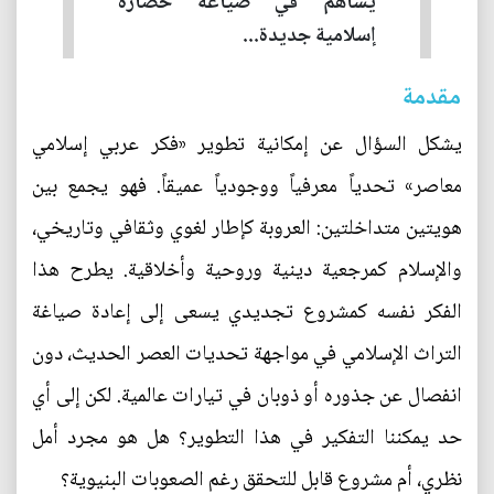
يساهم في صياغة حضارة
إسلامية جديدة...
مقدمة
يشكل السؤال عن إمكانية تطوير «فكر عربي إسلامي
معاصر» تحدياً معرفياً ووجودياً عميقاً. فهو يجمع بين
هويتين متداخلتين: العروبة كإطار لغوي وثقافي وتاريخي،
والإسلام كمرجعية دينية وروحية وأخلاقية. يطرح هذا
الفكر نفسه كمشروع تجديدي يسعى إلى إعادة صياغة
التراث الإسلامي في مواجهة تحديات العصر الحديث، دون
انفصال عن جذوره أو ذوبان في تيارات عالمية. لكن إلى أي
حد يمكننا التفكير في هذا التطوير؟ هل هو مجرد أمل
نظري، أم مشروع قابل للتحقق رغم الصعوبات البنيوية؟