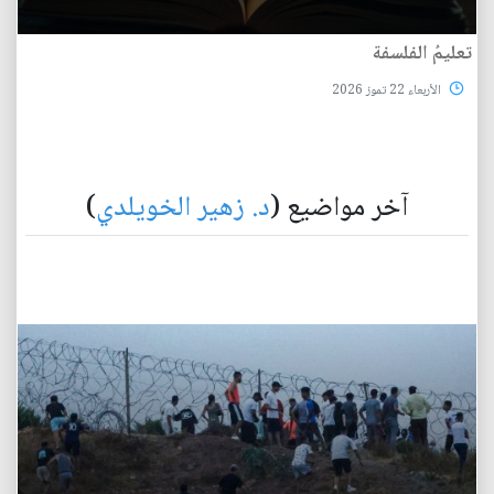
تعليمُ الفلسفة
الأربعاء 22 تموز 2026
آخر مواضيع (
د. زهير الخويلدي
)