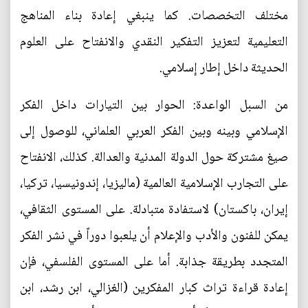
مختلف التخصصات. كما ينبغي إعادة بناء المناهج
التعليمية لتعزيز التفكير النقدي والانفتاح على العلوم
الحديثة داخل إطار إسلامي.
من السبل الواعدة: الحوار بين التيارات داخل الفكر
الإسلامي وبينه وبين الفكر العربي العلماني، للوصول إلى
صيغ مشتركة حول الدولة المدنية والعدالة. كذلك، الانفتاح
على التجارب الإسلامية العالمية (ماليزيا، إندونيسيا، تركيا،
إيران، باكستان) لاستفادة متبادلة. على المستوى الثقافي،
يمكن للفنون والأدب والإعلام أن يلعبوا دوراً في نشر الفكر
المتجدد بطريقة جذابة. أما على المستوى الفلسفي، فإن
إعادة قراءة تراث كبار المفكرين (الغزالي، ابن رشد، ابن