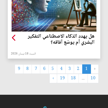
هل يهدد الذكاء الاصطناعي التفكير
البشري أم يوسّع آفاقه؟
السبت 18 نيسان 2026
9
8
7
6
5
4
3
2
1
‹
›
19
18
...
10