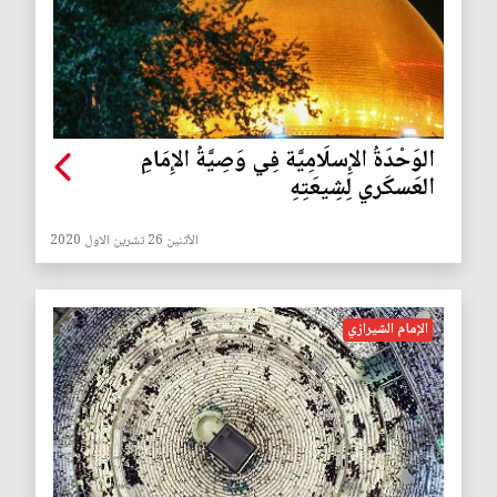
الوَحْدَةُ الإِسلَامِيَّة فِي وَصِيَّةُ الإِمَامِ
العَسكَري لِشِيعَتِهِ
الأثنين 26 تشرين الاول 2020
الإمام الشيرازي