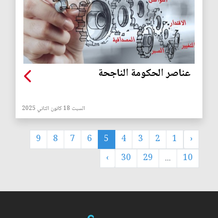
عناصر الحكومة الناجحة
السبت 18 كانون الثاني 2025
9
8
7
6
5
4
3
2
1
‹
›
30
29
...
10