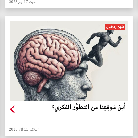
السبت 17 آيار 2025
شهر رمضان
أَينَ مَوقِعِنا من التطوُّر الفكري؟
الثلاثاء 11 آذار 2025