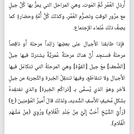
أَرذلِ العُمُرِ ثُمَّ المَوت، وهيَ المراحل التي يمرُّ بها كُلَّ جيلٍ
مع مرُورِ الوقتِ وتصرُّمِ العُمُرِ، وكذلكَ كُلَّ أُمَّةٍ وحضارةٍ كما
يصِفُ ذلكَ عُلماء الإِجتماع.
فإِذا طابقنا الأَجيال على بعضِها زائِداً مرحلة أَو ناقِصاً
مرحلةً فسنجِد أَنَّ هناكَ مرحلةٌ عُمريَّةٌ يشتركُ فيها جيلُ
[الضَّعف] معَ جيل [القوَّة] وهيَ المرحلةُ التي تتكامَل فيها
الأَجيال ولا تتقاطَع، وفيها تنتقِلُ الخِبرة والتَّجربة من جيلٍ
لآخر وهوَ الذي يُسمَّى بـ [تراكُم الخِبرة] والذي نفتقِدهُ
بشَكلٍ مُخيفٍ للأَسفِ الشَّديد، ولذلكَ قالَ أَميرُ المُؤمنِينَ (ع)
(رَأْيُ الشَّيْخِ أَحَبُّ إِلَيَّ مِنْ جَلَدِ الْغُلَامِ) ورُوِيَ (مِنْ مَشْهَدِ
الْغُلَامِ).