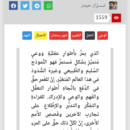
نـــــزار حيدر
1559
الوعي
العقل
التغيير
شهر رمضان
الاجيال
الفهم
الذي يمرُّ بأَطوارٍ عقليَّةٍ ووعيٍ
مُتميِّزٍ بشَكلٍ مُستمرٍّ فهو النُّموذج
السَّليم والطَّبيعي وغيرهُ الشُّذوذ
في هذا العالَم المُتغيِّر. إِنَّ للعُمرِ حقٌّ
في الدَّفعِ باتِّجاهِ أَطوار التعقُّلِ
والفَهمِ والوعي والإِدراك. للقراءةِ
والتفكُّرِ والتدبُّرِ والإِطِّلاعِ على
تجاربِ الآخرين وقَصصِ الأُممِ
الأُخرى، إِنَّ لكُلِّ ذلكَ حقٌّ على المرءِ