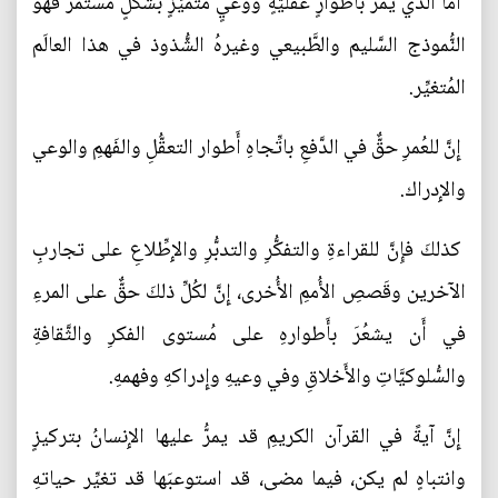
أَمَّا الذي يمرُّ بأَطوارٍ عقليَّةٍ ووعيٍ مُتميِّزٍ بشَكلٍ مُستمرٍّ فهو
النُّموذج السَّليم والطَّبيعي وغيرهُ الشُّذوذ في هذا العالَم
المُتغيِّر.
إِنَّ للعُمرِ حقٌّ في الدَّفعِ باتِّجاهِ أَطوار التعقُّلِ والفَهمِ والوعي
والإِدراك.
كذلكَ فإِنَّ للقراءةِ والتفكُّرِ والتدبُّرِ والإِطِّلاعِ على تجاربِ
الآخرين وقَصصِ الأُممِ الأُخرى، إِنَّ لكُلِّ ذلكَ حقٌّ على المرءِ
في أَن يشعُرَ بأَطوارهِ على مُستوى الفكرِ والثَّقافةِ
والسُّلوكيَّاتِ والأَخلاقِ وفي وعيهِ وإِدراكهِ وفهمهِ.
إِنَّ آيةً في القرآن الكريمِ قد يمرُّ عليها الإِنسانُ بتركيزٍ
وانتباهٍ لم يكن، فيما مضى، قد استوعبَها قد تغيِّر حياتهِ