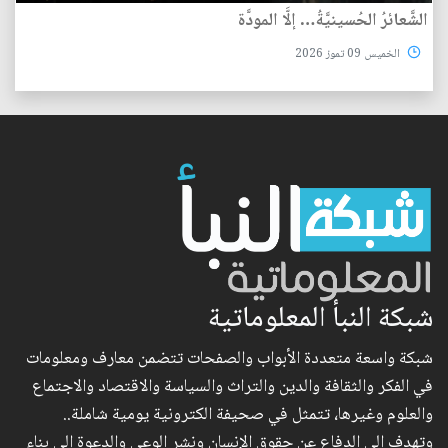
الشَّعائرُ الحُسينيَّةُ… إلَّا المودَّة
الخميس 09 تموز 2026
شبكة النبأ المعلوماتية
شبكة واسعة متعددة الأبواب والصفحات تتضمن معارف ومعلومات
في الفكر والثقافة والدين والتراث والسياسة والاقتصاد والاجتماع
والعلوم وغيرها، تتمثل في صحيفة الكترونية يومية شاملة..
وتهدف إلى الدفاع عن حقوق الإنسان ونشر الوعي والدعوة إلى بناء