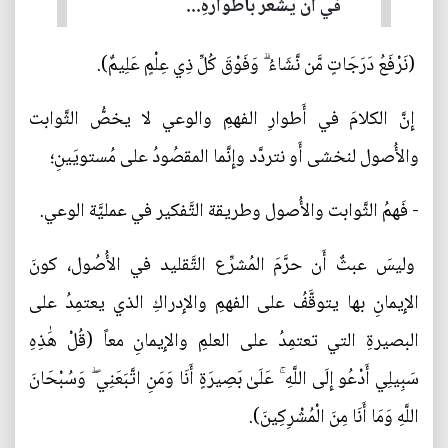
في أَن يشعُرَ بأَطوارهِ...
(نَرْفَعُ دَرَجَاتٍ مَّن نَّشَاءُ ۗ وَفَوْقَ كُلِّ ذِي عِلْمٍ عَلِيمٌ).
إِنَّ الكلامَ في أَطوارِ الفهمِ والوعي لا يخصُّ الثَّوابت
والأُصول لنخشى أَو نتردَّد وإِنَّما المقصُودُ على مُستويَينِ؛
- فَهمُ الثَّوابت والأُصول وطريقة التَّفكير في عمليَّة الوعي.
وليسَ عبثٌ أَن حرَّمَ المُشرِّع التَّقليد في الأُصُول، كونَ
الإِيمانِ بها يتوقَّفُ على الفهمِ والإِدراكِ الذي يعتمِدُ على
البصيرةِ التي تعتمِدُ على العلمِ والإِيمانِ معاً (قُلْ هَٰذِهِ
سَبِيلِي أَدْعُو إِلَى اللَّهِ ۚ عَلَىٰ بَصِيرَةٍ أَنَا وَمَنِ اتَّبَعَنِي ۖ وَسُبْحَانَ
اللَّهِ وَمَا أَنَا مِنَ الْمُشْرِكِينَ).