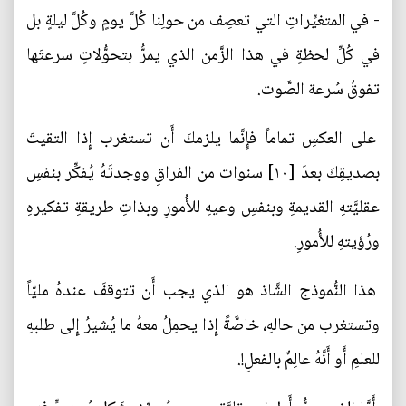
- في المتغيِّراتِ التي تعصِف من حولِنا كُلَّ يومٍ وكُلَّ ليلةٍ بل
في كُلِّ لحظةٍ في هذا الزَّمن الذي يمرُّ بتحوُّلاتٍ سرعتَها
تفوقُ سُرعة الصَّوت.
على العكسِ تماماً فإِنَّما يلزمكَ أَن تستغرب إِذا التقيتَ
بصديقِكَ بعدَ [١٠] سنوات من الفراقِ ووجدتَهُ يُفكِّر بنفسِ
عقليَّتهِ القديمةِ وبنفسِ وعيهِ للأُمورِ وبذاتِ طريقةِ تفكيرهِ
ورُؤيتهِ للأُمورِ.
هذا النُّموذج الشَّاذ هو الذي يجب أَن تتوقفَ عندهُ مليّاً
وتستغرب من حالهِ، خاصَّةً إِذا يحمِلُ معهُ ما يُشيرُ إِلى طلبهِ
للعلمِ أَو أَنَّهُ عالِمٌ بالفعلِ!.