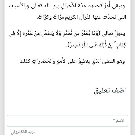
ويبقى أَمرُ تحديدِ مدَّةِ الأَجيالِ بيدِ الله تعالى وبالأَسبابِ
التي تحدَّث عنها القُرآن الكريم مرَّاتٌ وكرَّاتٌ.
يقولُ تعالى (وَمَا يُعَمَّرُ مِن مُّعَمَّرٍ وَلَا يُنقَصُ مِنْ عُمُرِهِ إِلَّا فِي
كِتَابٍ ۚ إِنَّ ذَٰلِكَ عَلَى اللَّهِ يَسِيرٌ).
وهو المعنى الذي ينطبِقُ على الأُممِ والحَضاراتِ كذلكَ.
اضف تعليق