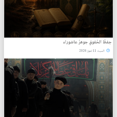
حِفظُ الحُقوقِ جوهرُ عاشوراء
السبت 11 تموز 2026