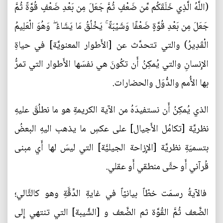
(اللَّهُ الَّذِي خَلَقَكُم مِّن ضَعْفٍ ثُمَّ جَعَلَ مِن بَعْدِ ضَعْفٍ قُوَّةً ثُمَّ
جَعَلَ مِن بَعْدِ قُوَّةٍ ضَعْفًا وَشَيْبَةً ۚ يَخْلُقُ مَا يَشَاءُ ۖ وَهُوَ الْعَلِيمُ
الْقَدِيرُ) والتي تتحدَّث عن [الأَطوار المعنويَّة] في حياةِ
الإِنسانِ والتي يُمكِنُ أَن تكُونَ هي نفسَها الأَطوار التي تمرُّ
بها الأُمم والدُّوَل والحضارات.
الذي يُمكِنُ أَن نستفيدَهُ من الآية الكريمةِ هو ما نطلُقَ عليهِ
نظريَّة [تكامُل الأَجيال] على عكسِ ما يذهب اليهِ البعضُ
بتسميَةِ نظريَّة [الإِزاحة الجيليَّة] التي ليسَ لها أَي مبنى
قُرآني أَو حتَّى منطقي أَو عقلي.
فالآيةُ رسمَت خطّاً بيانيّاً في غايةِ الدِّقَّةِ وهو كالتَّالي؛
الضَّعف ثُمَّ القُوَّة ثم الضَّعف و [الشَّيبة] التي تنتهي إِلى