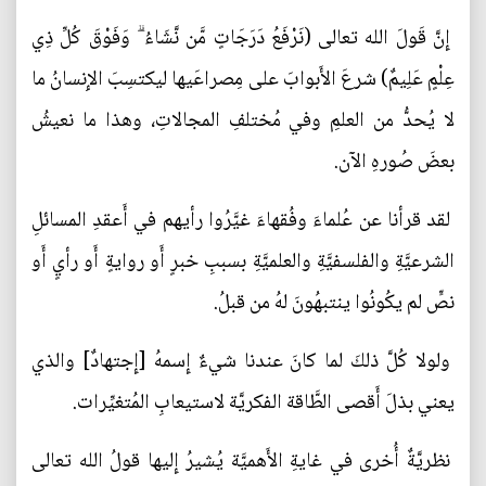
إِنَّ قَولَ الله تعالى (نَرْفَعُ دَرَجَاتٍ مَّن نَّشَاءُ ۗ وَفَوْقَ كُلِّ ذِي
عِلْمٍ عَلِيمٌ) شرعَ الأَبوابَ على مِصراعَيها ليكتسِبَ الإِنسانُ ما
لا يُحدُّ من العلمِ وفي مُختلفِ المجالاتِ، وهذا ما نعيشُ
بعضَ صُورهِ الآن.
لقد قرأنا عن عُلماءَ وفُقهاءَ غيَّرُوا رأيهم في أَعقدِ المسائلِ
الشرعيَّةِ والفلسفيَّةِ والعلميَّةِ بسببِ خبرٍ أَو روايةٍ أَو رأيٍ أَو
نصٍّ لم يكُونُوا ينتبهُونَ لهُ من قبلُ.
ولولا كُلَّ ذلكَ لما كانَ عندنا شيءٌ إِسمهُ [إِجتهادٌ] والذي
يعني بذلَ أَقصى الطَّاقة الفكريَّة لاستيعابِ المُتغيِّرات.
نظريَّةٌ أُخرى في غايةِ الأَهميَّة يُشيرُ إِليها قولُ الله تعالى