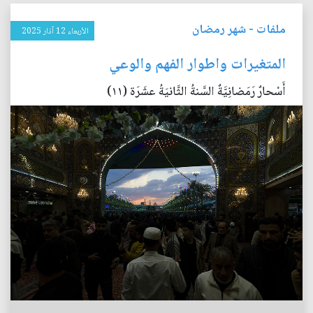
ملفات
-
شهر رمضان
الأربعاء 12 آذار 2025
المتغيرات واطوار الفهم والوعي
أَسْحارٌ رَمَضانِيَّةٌ السَّنةُ الثَّانيَةُ عشَرَة (١١)