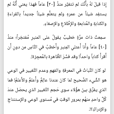
إِذا قيلَ لهُ بأَنَّكَ لم تتغيَّر منذُ [٢٠] عاماً فهذا يعني أَنَّهُ لم
يستفِد شيئاً من عمرهِ ولم يتعلَّم شيئاً جديداً بالقراءةِ
والكتابةِ والمُتابعةِ والإِطِّلاعِ والإِصغاءِ.
سمِعتُ ذاتَ مرَّةٍ خطيبٌ يقولُ على المنبرِ مُفتخِراً؛ منذُ
[٤٠] عاماً وأَنا أَعتلي المِنبر وأَخطبُ في النَّاسِ من دونِ أَن
أَقرأَ كتاباً واحداً! وقد فسَّرَ الظَّاهرة بالمُعجِزة!.
لو كانَ الثَّباتُ في المعرفةِ والفهمِ وعدم التَّغيير في الوعي
هو الشَّيء الصَّحيح لما كانَ عندنا عالِمٌ وأَعلمٌ والأَعلمُ! فما
الذي يفرِّق بينَ هؤُلاء سوى حَجم التَّغيير الذي يحصَل عندَ
كُلَّ واحدٍ منهُم بمرورِ الوقتِ في مُستوى الوعي والإِستنتاجِ
والإِدراكِ؟!.