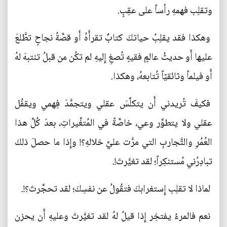
وتقلِب فهمهِ رأساً على عقِبٍ.
وهكذا فقد يقلِبُ حياتكَ كتابٌ تقرأَهُ أَو قصَّةُ نجاحٍ تطَّلعَ
عليها أَو حديثُ عالمٍ فقيهٍ تُصغِ إِليهِ لم تكُن من قبلُ تنتبهَ لهُ
أَو فيلماً وثائقيّاً تُتابعهُ، وهكذا.
فكيفَ تُريدني أَن يتكلَّسَ عقلي ويتجمَّدَ فِهمي ويقفُل
عقلي ولا يتطوَّر وعي، خاصَّةً في المُتغِّيراتِ، بعدَ كُلِّ هذا
العُمُرِ والتَّجاربِ التي مرَّت عليَّ خلالهِ؟! وإِذا ما حصلَ ذلكَ
تبادِرُني مُستنكِراً؛ لقد تغيَّرتَ!.
لماذا لا تقلِب إِستغرابكَ فتقُولُ عن نفسِكَ؛ لقد تحجَّرتَ؟!.
نعم فالمرءُ يفتخِر إِذا قيلُ لهُ لقد تغيَّرتَ وعليهِ أَن يحزن