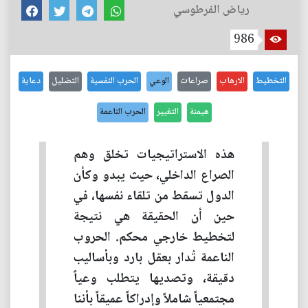
رياض الفرطوسي
986
التخطيط
الارهاب
صراعات
الوعي
الحرب النفسية
التضليل
دعاية
هيمنة
التغيير
الحرب الناعمة
هذه الاستراتيجيات تخلق وهم
الصراع الداخلي، حيث يبدو وكأن
الدول تسقط من تلقاء نفسها، في
حين أن الحقيقة هي نتيجة
لتخطيط خارجي محكم. الحروب
الناعمة تُدار بعقل بارد وبأساليب
دقيقة، وتصديها يتطلب وعياً
مجتمعياً شاملاً وإدراكاً عميقاً بأننا