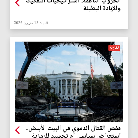
الحروب الناعمة: استراتيجيات التفكيك
والإبادة البطيئة
السبت 13 حزيران 2026
تقارير
قفص القتال الدموي في البيت الأبيض..
استعراض سياسي ام تجسيد للرمزية