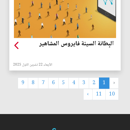
البِطانة السيئة فايروس المشاهير
الأربعاء 22 تشرين الاول 2025
9
8
7
6
5
4
3
2
1
‹
›
11
10