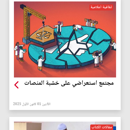
ثقافية-اعلامية
مجتمع‭ ‬استعراضي على‭ ‬خشبة‭ ‬المنصات
الأثنين 01 كانون الأول 2025
مقالات الكتاب