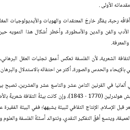
قدماته الأولى .
فاقُه رحبة، يفكّر خارجَ المعتقدات والهويات والأيديولوجيات المغلقة.
 الأدب والفن والدين والأسطورة، وأخطر أشكال هذا التمويه حين 
والمعرفة.
لثقافة الشعرية، لأن الفلسفة تعكس أعمق تجليات العقل البرهاني
تفي بالإيحاء والحدس والصورة، أكثر من احتفائه بالاستدلال والبرهان.
 في ألمانيا في القرنين الثامن عشر والتاسع عشر والعشرين، تصبح ب
مشبعًا برؤيا فلسفية، على غرار فريدريش هولدرلين (1770 - 1843)، وإن 
قبل الإسلام. الإنتاج الثقافي للبيئة يشبهها؛ ففي البيئة الفقيرة عقلي
العميقة، ويتسع أفقُ التفكير النقدي، وتتوالد أسئلةُ الفلسفة والعلوم و