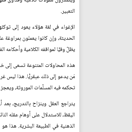
ويصدرون مقولات كلامية وفتاوى فقهية
التعبير.
الإغواء في لغة هؤلاء يعود إلى توكئه
الحديثة، وإن كانوا يعملون بمراوغة عل
يظلّ وفيًّا لمواقفه الكلامية وأحكامه الف
هذه المحاولات المتنوعة تسعى إلى خلع
مَن يدعو إلى ذلك عبقريًّا. هذا ليس غري
تحكمه فيه المسلّمات الموروثة، ويعجز
يتراجع العقل وينزاح بالتدريج، بعد أ
اليقظ، للاستدلال على أوهام عقله النائ
الذهنية في الطبيعة البشرية. هذا هو 