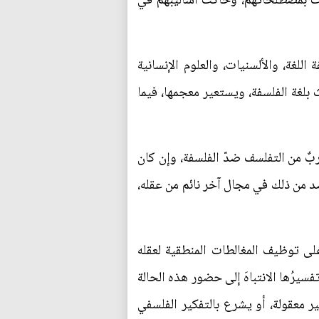
دثت بمصطلحاتهم، وحاكت أساليبهم في
لغة، والألسنيات، والعلوم الإنسانية
 بلغة الفلسفة، ويستعير معجمها، فيما
بٌ من التفلسف ضدّ الفلسفة، وإن كان
الضد من ذلك في مجال آخر نائم من عقله،
على توظيف المغالطات المنطقية لعقله
سيرُها الانتباهَ إلى حضور هذه الحالة
ر معقولة، أو يشرع بالتفكير الفلسفي