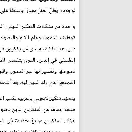
لوجوده. يظلّ العقل معيارًا وسلطةً ع
واحدة من مشكلات التفكير الديني: التف
توظيف اللاهوت وعلم الكلم والتصوف د
دين. هذا ما نلمسه لدى مَن يفكرون في 
الفلسفي في الدين، المولع بتفسير الظا
نصوصها وتفسيراتها عبر العصور، وقبوله
المجتمع الذي ولد الدين فيه، وما أنتجه
يتسيّد تفكير لاهوتي بالعربية يكتب ال
صنعةَ جماعة من المفكرين الذين نحتوا 
هؤلاء المفكرين مواقعَ متقدمة في الج