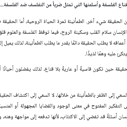
ناع الفلسفة وأسلمتها التي تمثل ضرباً من التفلسف ضد الفلسفة...
لحقيقة شيء آخر. الطمأنينة ثمرة الحياة الروحية، أما الحقيقة ف
 الإنسان سلام القلب وسكينة الروح، فيما توقظ الفلسفة والعلوم قلق
ي أعماقه لا يطلب الحقيقة دائمًا بقدر ما يطلب الطمأنينة، لذلك يميل
تكئ عليه وهمًا لذيذًا.
حقيقة حين تكون قاسيةً أو عاريةً بلا قناع، لذلك يفضلون أحيانًا 
سعي إلى الظفر بالطمأنينة من خلالها، لا السعي إلى اكتشاف الحقيقة. ا
 التفكير المفتوح في معنى الوجود والقضايا المجهولة أو المنسية.
ان أسئلةً قد تفضي إلى الاكتئاب، لأنها تدفعه إلى مواجهة وهنه، 