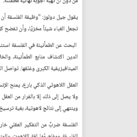
من دون أن تهبه أجوبة نهائية مطمئنة.
يقول جيل دولوز: "وظيفة الفلسفة أن تبث
تجعل الغباء شيئاً مخزيًا، وأن تفضح كل
البحث عن الطمأنينة في الفلسفة استنزف
الدين اكتشاف منابع الطمأنينة، والخ
الميتافيزيقية الكبرى وغلقها. تواصل ا
العقل اللاهوتي الذكي بارع، يمنح الإنس
ولا يصل إلى ذلك إلا بالفرار من العقل
وينتهي إلى نتائج لاهوتية، بغية ترسيخ 
الفلسفة ضربٌ من التفكير العقلي خارج
الفلسفة ومفاهيمُها لغة اللاهوت والمت