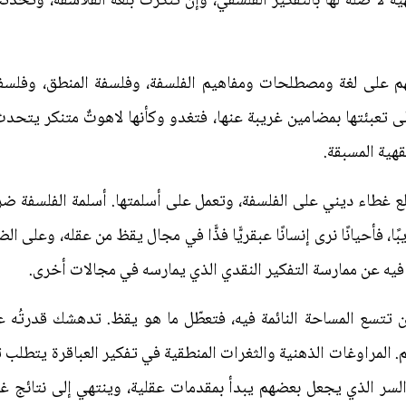
 لا صلة لها بالتفكير الفلسفي، وإن تنكرت بلغة الفلاسفة، وتح
م على لغة ومصطلحات ومفاهيم الفلسفة، وفلسفة المنطق، وفلسفة ال
ى تعبئتها بمضامين غريبة عنها، فتغدو وكأنها لاهوتٌ متنكر يتحدث
قهية المسبقة.
 غطاء ديني على الفلسفة، وتعمل على أسلمتها. أسلمة الفلسفة ضر
بًا، فأحيانًا نرى إنسانًا عبقريًّا فذًّا في مجال يقظ من عقله، وعلى 
 فيه عن ممارسة التفكير النقدي الذي يمارسه في مجالات أخرى.
ن تتسع المساحة النائمة فيه، فتعطّل ما هو يقظ. تدهشك قدرتُه 
م. المراوغات الذهنية والثغرات المنطقية في تفكير العباقرة يتطلب تف
السر الذي يجعل بعضهم يبدأ بمقدمات عقلية، وينتهي إلى نتائج غي