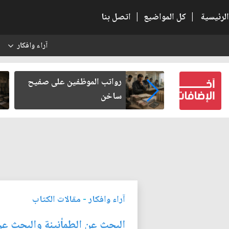
الرئيسية
|
كل المواضيع
|
اتصل بنا
آراء وافكار
س
خادم زوار الأربعين كتب لنفسه
الفس
فخرا لا يزول
والد
آراء وافكار
-
مقالات الكتاب
البحث عن الطمأنينة والبحث عن