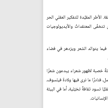
 الأطر المقيِّدة للتفكير العقلي الحر
تتخفّى المعتقداتُ والأيديولوجيات
، فيما يتوالد الشعر ويزدهر في فضاء
يئةً خصبة لظهور شعراء يبدعون شعرًا
كانت بيئةُ الثقافة شعريةً بالأصل، فنادرًا ما نرى فيها ولادةَ فيلسوف،
ًّا تسود ثقافةٌ تخيّلية، أما في البيئة
الإنسانيات.