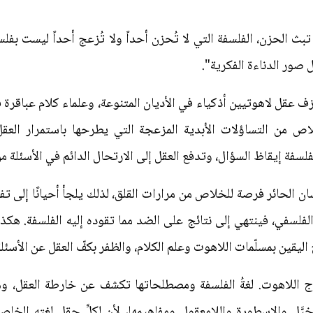
 الحزن، الفلسفة التي لا تُحزن أحداً ولا تُزعج أحداً ليست بفلسفة
 صور الدناءة الفكرية".
 عقل لاهوتيين أذكياء في الأديان المتنوعة، وعلماء كلام عباقرة 
لاص من التساؤلات الأبدية المزعجة التي يطرحها باستمرار العقل 
لفلسفة إيقاظ السؤال، وتدفع العقل إلى الارتحال الدائم في الأسئلة
ان الحائر فرصة للخلاص من مرارات القلق، لذلك يلجأ أحيانًا إلى تف
 الفلسفي، فينتهي إلى نتائج على الضد مما تقوده إليه الفلسفة. هكذ
اليقين بمسلّمات اللاهوت وعلم الكلام، والظفر بكفّ العقل عن الأسئلة
 اللاهوت. لغةُ الفلسفة ومصطلحاتها تكشف عن خارطة العقل، وهي 
خيَّل والاسطورة واللامعقول ومفاهيمها، لأن لكلِّ حقلٍ لغته الخاص