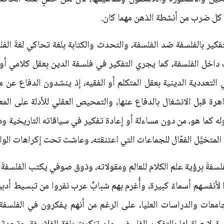
لى كل ضرب من أنشطة الذهن مهما كان.
كير بالفلسفة ضد الفلسفة، والتحدث والكتابة بلغة تحاكي لغةَ الفلس
اخل الفلسفة، كما يجري التفكير في فلسفة الدين بعقل كلامي أو ف
التعددية الدينية بعقل المتكلم أو الفقيه، إذ ينشدون الدفاع عن مس
هرة قبل الانشغال بالدفاع عنها، والتمحيص العقلي للأدلة على الم
 كما هو، من دون مساءلة أو إعادة تفكير في سياقاته التاريخية ود
 المتخيَّل الفعّال للجماعات التي اعتنقته، وعاشت تحت إكراهات الوا
فلسفةَ برؤية علم الكلام للعالم ومقولاته، وذوق صوفي يكتب الفلسف
لأنفسهم أسماءً كبيرة، وأُغرم بهم شبابٌ عرب نفروا من تبسيط أدب
امعات والدراسات العليا، على الرغم من أنهم يفكرون في الفلسفة