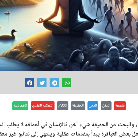
فلسفة
العقل
الدين
الحقيقة
الكلام
التفكير النقدي
الطمأنينة
والبحث عن الحقيقة شيء آخر، فالإنسان في أعماقه لا يطلب الحق
عل بعض العباقرة يبدأ بمقدمات عقلية وينتهي إلى نتائج غير معق