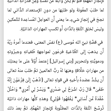
لإِنجازِ المُهمَّةِ فلَو لم يكُن واثِقاً من نفسهِ ومِن قُدراتهِ الذَّاتيَّةِ
لما طلبَ المعُونةَ ولو طلبَها من دونِ الإِستعداد الذَّاتي لما
نجحَ في إِنجازِ شيءٍ، ما يعني أَن العوامِلَ المُساعِدة للتَّمكينِ
وليسَ لخلقِ الثِّقةِ بالذَّاتِ أَو لكسبِ المهاراتِ الذاتيَّةِ.
في قصَّةِ نبيَّ الله مُوسى (ع) نفسُ المعنى، فعندما أَمرهُ ربَّهُ
أَن يذهبَ إِلى الطَّاغيةِ فرعَون لمواجهةِ طُغيانهِ وجبرُوتهِ
ودمويَّتهِ ولتحريرِ [بني إِسرائيل] إِعتمدَ أَوَّلاً على ما يمتلِك
من مهاراتٍ خلَّاقةٍ وهبَها لهُ ربُّ العالمينَ ثمَّ طلبَ منهُ تعالى
أَن يشُدَّ عضدهُ بأَخيهِ في قولهِ تعالى {اذْهَبْ إِلَىٰ فِرْعَوْنَ إِنَّهُ
طَغَىٰ* قَالَ رَبِّ اشْرَحْ لِي صَدْرِي* وَيَسِّرْ لِي أَمْرِي* وَاحْلُلْ
عُقْدَةً مِّن لِّسَانِي* يَفْقَهُوا قَوْلِي} وهذهِ كلُّها مهارات ذاتيَّة
تُرسِّخ الثِّقةَ بالذَّات المطلُوبةَ لإِنجازِ المُهمَّةِ، ثمَّ بعدَ ذلكَ