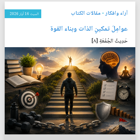
آراء وافكار
-
مقالات الكتاب
السبت 16 آيار 2026
عوامِلَ تمكينِ الذات وبناء القوة
حَدِيثُ الجُمُعَةِ [٨]