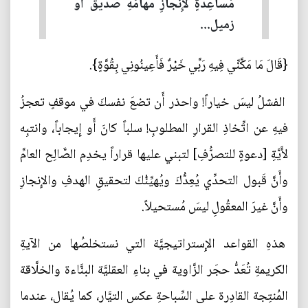
مُساعِدةٍ لإِنجازِ مهامِّهِ صديقٌ أَو
زميل...
{قَالَ مَا مَكَّنِّي فِيهِ رَبِّي خَيْرٌ فَأَعِينُونِي بِقُوَّةٍ}.
الفشلُ ليسَ خياراً! واحذر أَن تضعَ نفسكَ في موقفٍ تعجزُ
فيهِ عن اتِّخاذِ القرارِ المطلوبِ! سلباً كانَ أَو إِيجاباً، وانتبِه
لأَيَّةِ [دعوةٍ للتصرُّفِ] لتبني عليها قراراً يخدِم الصَّالِح العامِّ
وأَنَّ قَبول التحدِّي يُعِدُّكَ ويُهيِّئُكَ لتحقيقِ الهدفِ والإِنجازِ
وأَنَّ غيرَ المعقُولِ ليسَ مُستحيلاً.
هذهِ القواعد الإِستراتيجيَّة التي نستخلصُها من الآيةِ
الكريمةِ تُعَدُّ حجَر الزَّاوية في بناءِ العقليَّة البنَّاءة والخلَّاقة
المُنتِجة القادِرة على السِّباحةِ عكس التيَّار، كما يُقال، عندما