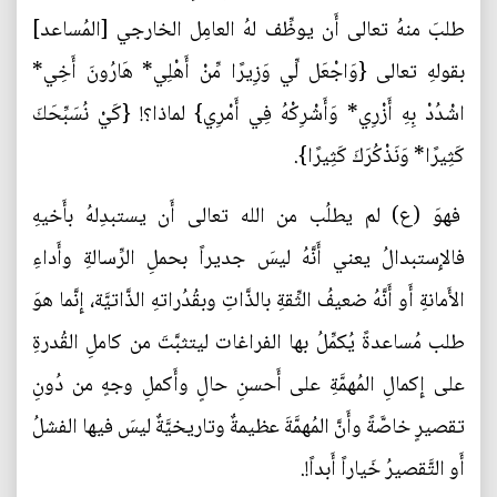
طلبَ منهُ تعالى أَن يوظِّف لهُ العامِل الخارجي [المُساعد]
بقولهِ تعالى {وَاجْعَل لِّي وَزِيرًا مِّنْ أَهْلِي* هَارُونَ أَخِي*
اشْدُدْ بِهِ أَزْرِي* وَأَشْرِكْهُ فِي أَمْرِي} لماذا؟! {كَيْ نُسَبِّحَكَ
كَثِيرًا* وَنَذْكُرَكَ كَثِيرًا}.
فهوَ (ع) لم يطلُب من الله تعالى أَن يستبدِلهُ بأَخيهِ
فالإِستبدالُ يعني أَنَّهُ ليسَ جديراً بحملِ الرِّسالةِ وأَداءِ
الأَمانةِ أَو أَنَّهُ ضعيفُ الثِّقةِ بالذَّاتِ وبقُدُراتهِ الذَّاتيَّة، إِنَّما هوَ
طلب مُساعدةً يُكمِّلُ بها الفراغات ليتثبَّتَ من كاملِ القُدرةِ
على إِكمالِ المُهمَّةِ على أَحسنِ حالٍ وأَكملِ وجهٍ من دُونِ
تقصيرٍ خاصَّةً وأَنَّ المُهمَّةَ عظيمةٌ وتاريخيَّةٌ ليسَ فيها الفشلُ
أَو التَّقصيرُ خَياراً أَبداً!.