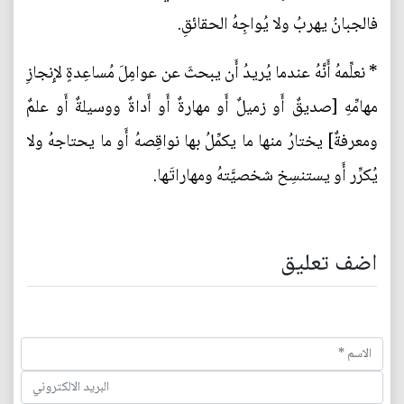
فالجبانُ يهربُ ولا يُواجِهُ الحقائقِ.
* نعلِّمهُ أَنَّهُ عندما يُريدُ أَن يبحثَ عن عوامِلَ مُساعِدةٍ لإِنجازِ
مهامِّهِ [صديقٌ أَو زميلٌ أَو مهارةٌ أَو أَداةٌ ووسيلةٌ أَو علمٌ
ومعرفةٌ] يختارُ منها ما يكمِّلُ بها نواقِصهُ أَو ما يحتاجهُ ولا
يُكرِّر أَو يستنسِخ شخصيَّتهُ ومهاراتَها.
اضف تعليق