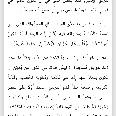
لفريقٍ، وبغيرهِ فقد يفشلُ حتَّى في أَن يكُونَ عضواً في
فريقٍ ورُبَّما يذُوبُ فيهِ من دونِ أَن نسمعَ لهُ حسيساً!.
وبالثِّقةِ بالنَّفسِ يتصدَّى المرءُ لموقعِ المسؤُوليَّةِ الذي يرى
نفسهُ وقُدُراتهُ وخبراتهُ فيهِ {قَالَ إِنَّكَ الْيَوْمَ لَدَيْنَا مَكِينٌ
أَمِينٌ* قَالَ اجْعَلْنِي عَلَىٰ خَزَائِنِ الْأَرْضِ ۖ إِنِّي حَفِيظٌ عَلِيمٌ}.
بمعنى آخر أَدق فإِنَّ البدايةَ تكونُ من الذَّاتِ وكُلُّ ما سِوى
ذلكَ عوامِل مُساعِدة إِذ ليسُ هناكَ في الكونِ مَن يُمكِنُ أَن
يكونَ بديلاً عنها إِنَّما هيَ مُكمِّلة ومُقوِّية فحَسب، والآيةُ
الكريمةُ واضحةٌ جدّاً فذُو القرنَينِ اعتمدَ أَوَّلاً على نفسهِ
وعلى ما وهبهُ الله تعالى لهُ من قدُراتٍ ذاتيَّةٍ وكفاءاتٍ
وخِبرةٍ ثمَّ طلبَ من القَومِ ثانياً إِعانتهِ بالأَدواتِ والمُكمِّلاتِ