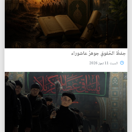
حِفظُ الحُقوقِ جوهرُ عاشوراء
السبت 11 تموز 2026