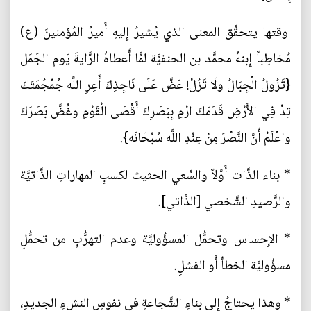
وقتها يتحقَّق المعنى الذي يُشيرُ إِليهِ أَميرُ المُؤمنينَ (ع)
مُخاطِباً إِبنهُ محمَّد بن الحنفيَّة لمَّا أَعطاهُ الرَّايةَ يَوم الجَمَل
{تَزُولُ الْجِبَالُ ولَا تَزُلْ! عَضَّ عَلَى نَاجِذِكَ أَعِرِ اللَّه جُمْجُمَتَكَ
تِدْ فِي الأَرْضِ قَدَمَكَ ارْمِ بِبَصَرِكَ أَقْصَى الْقَوْمِ وغُضَّ بَصَرَكَ
واعْلَمْ أَنَّ النَّصْرَ مِنْ عِنْدِ اللَّه سُبْحَانَه}.
* بناء الذَّات أَوَّلاً والسَّعي الحثيث لكسبِ المهاراتِ الذَّاتيَّة
والرَّصيدِ الشَّخصي [الذَّاتي].
* الإِحساس وتحمُّل المسؤُوليَّة وعدم التهرُّبِ من تحمُّلِ
مسؤُوليَّة الخطأ أَو الفشلِ.
* وهذا يحتاجُ إِلى بناءِ الشَّجاعةِ في نفوسِ النشءِ الجديدِ،