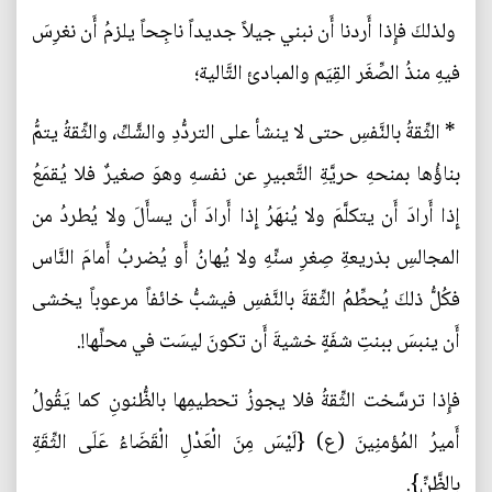
ولذلكَ فإِذا أَردنا أَن نبني جيلاً جديداً ناجِحاً يلزمُ أَن نغرِسَ
فيهِ منذُ الصِّغَر القِيَم والمبادئ التَّالية؛
* الثِّقةُ بالنَّفسِ حتى لا ينشأ على التردُّدِ والشَّكِّ، والثِّقةُ يتمُّ
بناؤُها بمنحهِ حريَّةِ التَّعبيرِ عن نفسهِ وهوَ صغيرٌ فلا يُقمَعُ
إِذا أَرادَ أَن يتكلَّمَ ولا يُنهَرُ إِذا أَرادَ أَن يسأَلَ ولا يُطردُ من
المجالسِ بذريعةِ صِغرِ سنِّهِ ولا يُهانُ أَو يُضربُ أَمامَ النَّاس
فكُلُّ ذلكَ يُحطِّمُ الثِّقةَ بالنَّفسِ فيشبُّ خائفاً مرعوباً يخشى
أَن ينبسَ ببنتِ شفَةٍ خشيةَ أَن تكونَ ليسَت في محلِّها!.
فإِذا ترسَّخت الثِّقةُ فلا يجوزُ تحطيمِها بالظُّنونِ كما يَقُولُ
أَميرُ المُؤمنِينَ (ع) {لَيْسَ مِنَ الْعَدْلِ الْقَضَاءُ عَلَى الثِّقَةِ
بِالظَّنِّ}.