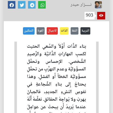
نـــــزار حيدر
903
التربية
الثقة
الذات
الاجيال
القوة
التمكين
بناء الذَّات أَوَّلاً والسَّعي الحثيث
لكسبِ المهاراتِ الذَّاتيَّة والرَّصيدِ
الشَّخصي. الإِحساس وتحمُّل
المسؤُوليَّة وعدم التهرُّبِ من تحمُّلِ
مسؤُوليَّة الخطأ أَو الفشلِ. وهذا
يحتاجُ إِلى بناءِ الشَّجاعةِ في
نفوسِ النشءِ الجديدِ، فالجبانُ
يهربُ ولا يُواجِهُ الحقائقِ. نعلِّمهُ أَنَّهُ
عندما يُريدُ أَن يبحثَ عن عوامِلَ