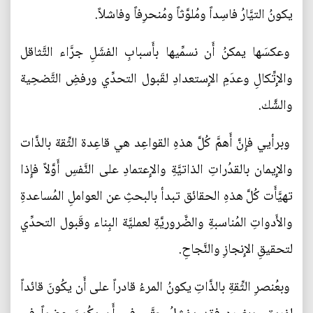
يكونُ التيَّارُ فاسِداً ومُلوَّثاً ومُنحرِفاً وفاشلاً.
وعكسَها يمكنُ أَن نسمِّيها بأَسبابِ الفشَلِ جرَّاء التَّثاقل
والإِتِّكالِ وعدَمِ الإِستعدادِ لقَبول التحدِّي ورفضِ التَّضحِية
والشَّك.
وبرأيي فإِنَّ أَهمَّ كُلَّ هذهِ القواعِد هي قاعِدة الثِّقة بالذَّات
والإِيمان بالقدُراتِ الذاتيَّةِ والإِعتمادِ على النَّفسِ أَوَّلاً فإِذا
تهيَّأَت كُلَّ هذهِ الحقائق تبدأ بالبحثِ عن العواملِ المُساعدةِ
والأَدواتِ المُناسبةِ والضَّروريَّةِ لعمليَّة البِناء وقَبول التحدِّي
لتحقيقِ الإِنجازِ والنَّجاحِ.
وبعُنصرِ الثِّقةِ بالذَّاتِ يكونُ المرءُ قادراً على أَن يكُونَ قائداً