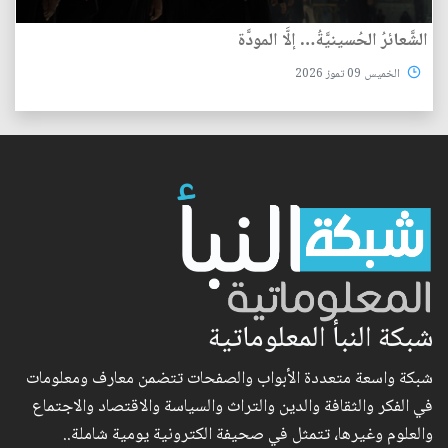
الشَّعائرُ الحُسينيَّةُ… إلَّا المودَّة
الخميس 09 تموز 2026
شبكة النبأ المعلوماتية
شبكة واسعة متعددة الأبواب والصفحات تتضمن معارف ومعلومات
في الفكر والثقافة والدين والتراث والسياسة والاقتصاد والاجتماع
والعلوم وغيرها، تتمثل في صحيفة الكترونية يومية شاملة..