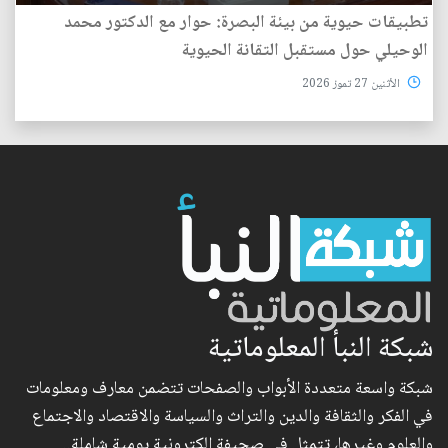
تطبيقات حيوية من بيئة البصرة: حوار مع الدكتور محمد
الوحيلي حول مستقبل التقانة الحيوية
الأثنين 27 تموز 2026
شبكة النبأ المعلوماتية
شبكة واسعة متعددة الأبواب والصفحات تتضمن معارف ومعلومات
في الفكر والثقافة والدين والتراث والسياسة والاقتصاد والاجتماع
والعلوم وغيرها، تتمثل في صحيفة الكترونية يومية شاملة..