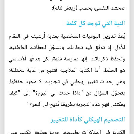
صحتك النفسي، بحسب (ريتش لنك):
النية التي توجه كل كلمة
يُعدّ تدوين اليوميات الشخصية بمثابة أرشيف في المقام
الأول: إذ توثّق فيه تجاربك، وتسجّل لحظاتك العاطفية،
وتحفظ ذكرياتك. إنها ممارسة قيّمة، لكن هدفها الأساسي
هو الحفظ. أما الكتابة العلاجية فتنبع من غاية مختلفة:
وهي إحداث تغيير إيجابي في تجاربك، لا مجرد حفظها.
يتحوّل السؤال من "ماذا حدث لي اليوم؟" إلى "كيف
يمكنني فهم هذه التجربة بطريقة تُتيح لي النمو؟"
التصميم الهيكلي كأداة للتغيير
الكتابة في المذكرات بطبيعتها حرية مطلقة. تكتب متى