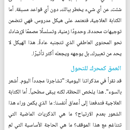
شئت، عن أي شيء يخطر ببالك، دون أي قواعد مسبقة. أما
الكتابة العلاجية، فتعتمد على هيكل مدروس. فهي تتضمن
توجيهات محددة، وحدودًا زمنية، وتسلسلًا مصممًا لإرشادك
نحو المحتوى العاطفي الذي تتجنبه عادةً. هذا الهيكل لا
يحد من تعبيرك، بل يوجهه ويجعله أكثر تأثيرًا.
العمق كمحرك للتحول
قد نقرأ في مذكراتنا اليومية: "تشاجرنا مجدداً اليوم. أشعر
بالسوء". هذا يلخص اللحظة، لكنه يبقى سطحياً. أما الكتابة
العلاجية فتدفعنا إلى أعماق أنفسنا: ما الذي يكمن وراء هذا
الشعور بعدم الارتياح؟ ما هي الذكريات الماضية التي
تتناغم مع هذا الموقف؟ ما هي الحاجة الأساسية التي لم