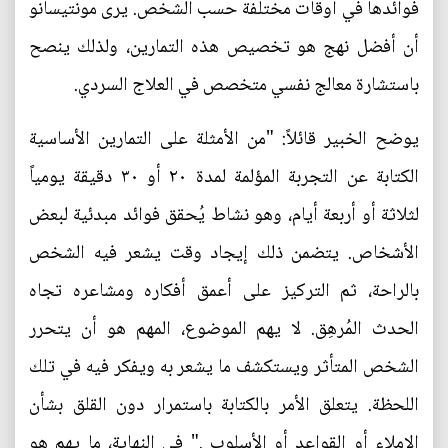
فوائدها في أوقات مختلفة حسب الشخص. يرى مونتيسانو
أن أفضل نهج هو تخصيص هذه التمارين، ولذلك ينصح
باستشارة معالج نفسي متخصص في العلاج السردي.
يوضح الخبير قائلاً: "من الأمثلة على التمارين الأساسية
الكتابة عن التجربة المؤلمة لمدة ٢٠ أو ٣٠ دقيقة يومياً
لثلاثة أو أربعة أيام، وهو نشاط يُحقق فوائد مبدئية لبعض
الأشخاص. يتضمن ذلك إيجاد وقت يشعر فيه الشخص
بالراحة، ثم التركيز على أعمق أفكاره ومشاعره تجاه
الحدث المُرهِق. لا يهم الموضوع، المهم هو أن يتحرر
الشخص المتأثر ويستكشف ما يشعر به ويفكر فيه في تلك
اللحظة. يتعلق الأمر بالكتابة باستمرار دون القلق بشأن
الإملاء أو القواعد أو الأسلوب ." في النهاية، ما يهم هو