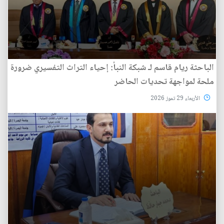
الباحثة ريام قاسم لـ شبكة النبأ: إحياء التراث التفسيري ضرورة
ملحة لمواجهة تحديات الحاضر
الأربعاء 29 تموز 2026