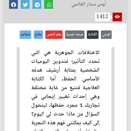
أوس ستار الغانمي
1412
الوعي
الكتابة
صحة نفسية
علم النفس
علاج
مشاعر
الاختلافات الجوهرية هي التي
تحدد التأثير؛ فتدوين اليوميات
الشخصية بمثابة أرشيف هدفه
الأساسي الحفظ، أما الكتابة
العلاجية فتنبع من غاية مختلفة
وهي إحداث تغيير إيجابي في
تجاربك لا مجرد حفظها، ليتحول
السؤال من ماذا حدث لي اليوم؟
إلى كيف يمكنني فهم هذه التجربة