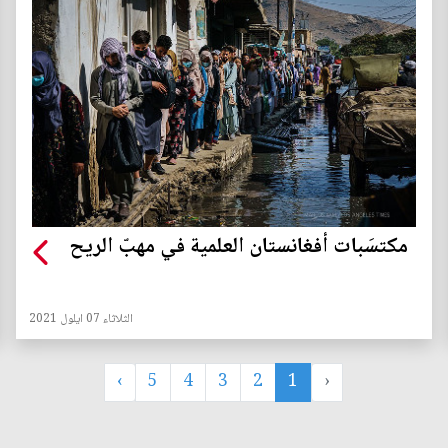
مكتسَبات أفغانستان العلمية في مهبّ الريح
الثلاثاء 07 ايلول 2021
›
5
4
3
2
1
‹