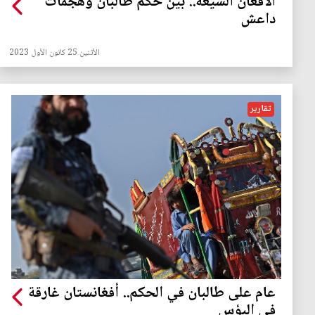
الأفغان الشيعة.. بين حكم طالبان وهجمات
داعش
الأثنين 25 كانون الأول 2023
تقارير
عام على طالبان في الحكم.. أفغانستان غارقة
في البؤس