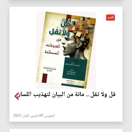
كتب
قل ولا تقل .. مائة من البيان لتهذيب اللسان
الخميس 09 تشرين الاول 2025