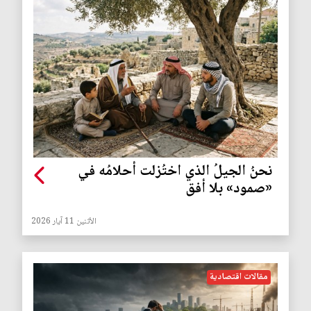
نحنُ الجيلُ الذي اختُزلت أحلامُه في
«صمود» بلا أفق
الأثنين 11 آيار 2026
مقالات اقتصادية