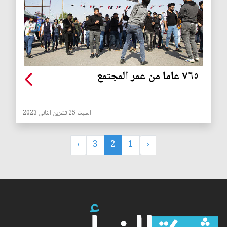
٧٦٥ عاما من عمر المجتمع
السبت 25 تشرين الثاني 2023
›
3
2
1
‹