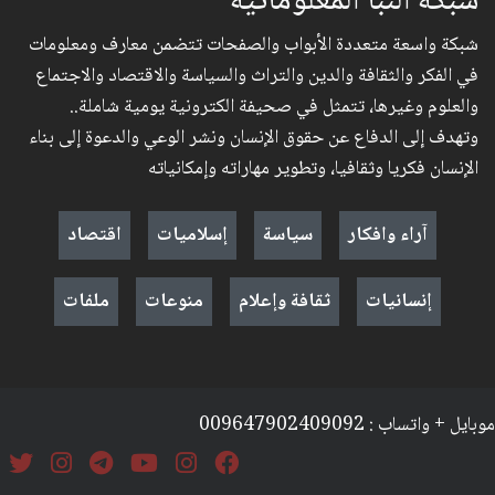
شبكة النبأ المعلوماتية
شبكة واسعة متعددة الأبواب والصفحات تتضمن معارف ومعلومات
في الفكر والثقافة والدين والتراث والسياسة والاقتصاد والاجتماع
والعلوم وغيرها، تتمثل في صحيفة الكترونية يومية شاملة..
وتهدف إلى الدفاع عن حقوق الإنسان ونشر الوعي والدعوة إلى بناء
الإنسان فكريا وثقافيا، وتطوير مهاراته وإمكانياته
آراء وافكار
سياسة
إسلاميات
اقتصاد
إنسانيات
ثقافة وإعلام
منوعات
ملفات
موبايل + واتساب : 009647902409092