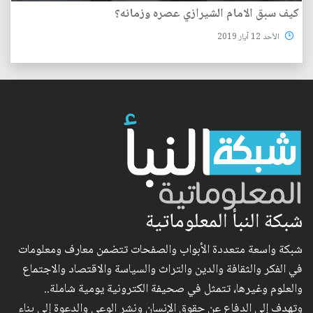
كيف سبق الامام الشيرازي عصره وزمانه؟
الأحد 12 آيار 2019
شبكة النبأ المعلوماتية
شبكة واسعة متعددة الأبواب والصفحات تتضمن معارف ومعلومات
في الفكر والثقافة والدين والتراث والسياسة والاقتصاد والاجتماع
والعلوم وغيرها، تتمثل في صحيفة الكترونية يومية شاملة..
وتهدف إلى الدفاع عن حقوق الإنسان ونشر الوعي والدعوة إلى بناء