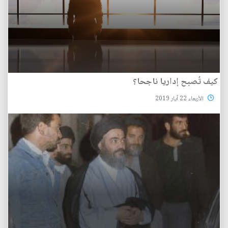
كيف تُصبح إداريا ناجحا؟
الأربعاء 22 آيار 2019