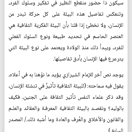
سيكون ذا حضور منقطع النظير في تفكير وسلوك الفرد،
وتنعكس تفاصيل هذه البيئة على كل حركة تبدر من
الإنسان، ولا نخطئ إذا قلنا بأن البيئة الفكرية الثقافية هي
العنصر الحاسم في تحديد طبيعة ونوع السلوك الفعلي
للفرد، ويبدأ ذلك منذ الولادة ويعتمد على نوع البيئة التي
يترعرع فيها الإنسان بأدق تفاصيلها.
يوجد نص آخر للإمام الشيرازي يؤيد ما نوّهنا به في أعلاه،
يقول فيه سماحته: (للبيئة الثقافية تأثيرٌ في تنشئة الإنسان،
وقد ذكر علماء النفس تأثير الثقافة على الجنين، فكيف
بالوليد؟ ونقصـد بالبيئة الثقافية المعرفـة والعقائد والعلـم
والقانون والأخلاق والعُرف والعادة وما أشبه ذلك./ المصدر
السابق).