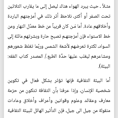
مثـلاً ـ حيث يبرد الهواء هناك ليصل إلـى ما يقارب الثلاثين
تحت الصفر أو أكثر، نلاحظ أثر ذلك في أمزجتهم الباردة
وأخلاقهم عادة. أما مَـن كان قريباً من خط معدّل النهار ومن
خط الاستواء فإن أمزجتهـم تصبح حارة وبشرتهم مائلة إلى
السواد، لكثرة تعرضهم لأشعة الشمس وربّما تغلظ شعورهم
ومشاعرهم ليغلب عليها حدَّة الطبع./ المصدر كتاب الفقه:
البيئة).
أما البيئة الثقافية فإنها تؤثر بشكل فعال في تكوين
شخصية الإنسان، وإذا عرفنا بأن الثقافة تتكون من حزمة
معارف وعقائد وعلوم وقوانين وأعراف وأخلاق وعادات
منقولة من جيل الى جيل، فإن التأثير الهائل للبيئة الثقافية