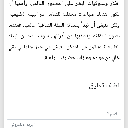
أفكار وسلوكيات البشر على المستوى العالمي، وأهمها أن
تكون هنالك صياغات مختلفة للتعامل مع البيئة الطبيعية،
ولكن ينبغي أن نبدأ بصيانة البيئة الثقافية عالميا، فعندما
نصون الثقافة ونشذبها من أدرانها، سوف تتحسن البيئة
الطبيعية ويكون من الممكن العيش في حيز جغرافي نقي
خالٍ من عوادم وغازات حضارتنا الراهنة.
اضف تعليق