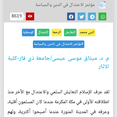
مؤتمر الاعتدال في الدين والسياسة
8619
النبي محمد
التعايش
الرحمة
الاعتدال
الوسطية
#مؤتمر_الاعتدال_في_الدين_والسياسة
م. د. ميثاق موسى عيسى/جامعة ذي قار-كلية
الاثار
لقد عرف الإسلام التعايش السلمي والاعتدال مع الآخر منذ
انطلاقته الأولى في مكة المكرمة عندما كان المسلمون أقلية،
وعرفه في المدينة المنورة عندما أصبحوا أكثرية، ولهم