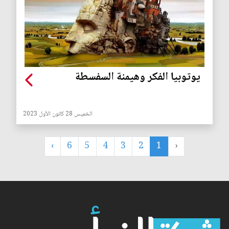
يوتوبيا الفكر وهيمنة السفسطة
الخميس 28 كانون الأول 2023
›
6
5
4
3
2
1
‹