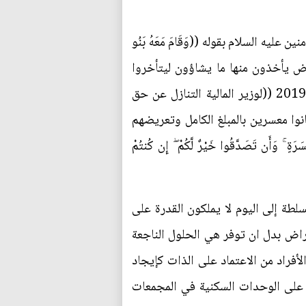
ه السلام بقوله ((وَقَامَ مَعَهُ بَنُو
ه القروض يأخذون منها ما يشاؤون ليتأخروا
بسدادها أو يتم إطفاءها وفق ما ورد بالمادة (46) من قانون الإدارة المالية والدين العام رقم (6) لسنة 2019 ((لوزير المالية التنازل عن حق
وا معسرين بالمبلغ الكامل وتعريضهم
َن تَصَدَّقُوا خَيْرٌ لَّكُمْ ۖ إِن كُنتُمْ
لطة إلى اليوم لا يملكون القدرة على
راض بدل ان توفر هي الحلول الناجعة
الأفراد من الاعتماد على الذات كإيجاد
 على الوحدات السكنية في المجمعات