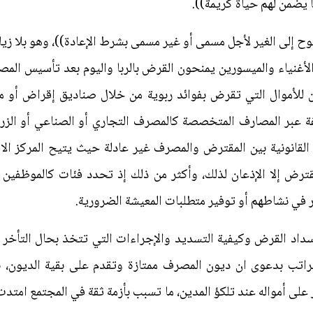
 يضمن لهم حياة كريمة)).
ح إلى الغير لأجل مسمى أو غير مسمى بشرط الإعادة))، وهو بلا زيا
غنياء والميسورين يمنحون القرض بالربا واليوم بعد تأسيس المصا
للأموال التي تقرض بفوائد ربوية من خلال صناديق إقراض أو ما ي
لفة عبر المصارف المتخصصة كالمصرف التجاري أو الصناعي أو الزر
 القانونية بين المقترض والمصرف غير عادلة حيث يتيح المركز ا
رض إلا الإذعان لذلك، وأكثر من ذلك إذ تحدد فئات كالموظفين أو
في نشاطهم أو توفير متطلبات المعيشة الضرورية.
د القرض وكيفية التسديد والإجراءات التي تتخذ بحال التأخر 
لراتب بدعوى ان ديون المصرف ممتازة وتقدم على بقية الديون، ب
ى أمواله عند تلكؤ المدين، ما تسبب بأزمة ثقة في المجتمع امتدت إ