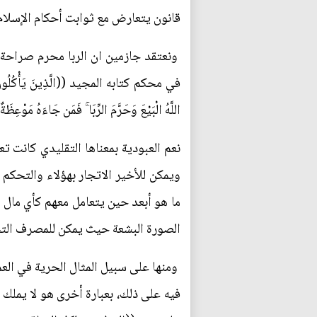
قانون يتعارض مع ثوابت أحكام الإسلام
ونعتقد جازمين ان الربا محرم صراحة 
في محكم كتابه المجيد ((الَّذِينَ يَأْكُلُونَ الرِّبَا لَا 
اللَّهُ الْبَيْعَ وَحَرَّمَ الرِّبَا ۚ فَمَن جَاءَهُ مَوْعِظَ
نعم العبودية بمعناها التقليدي كانت
ويمكن للأخير الاتجار بهؤلاء والتحكم
ما هو أبعد حين يتعامل معهم كأي مال أ
الصورة البشعة حيث يمكن للمصرف التحكم
ومنها على سبيل المثال الحرية في العم