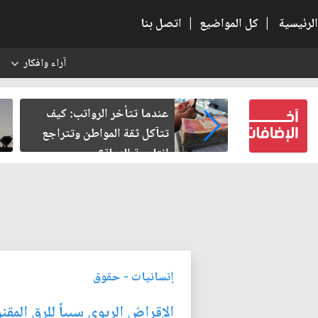
الرئيسية
|
كل المواضيع
|
اتصل بنا
آراء وافكار
س
لرواتب: كيف
صمت الطريق بعد الأربعين
واطن وتتراجع
؟
إنسانيات
-
حقوق
الإقراض الربوي سبباً للرق المقن