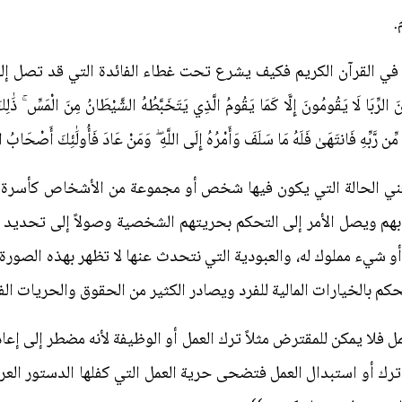
.
في القرآن الكريم فكيف يشرع تحت غطاء الفائدة التي قد تصل إلى 
يَقُومُونَ إِلَّا كَمَا يَقُومُ الَّذِي يَتَخَبَّطُهُ الشَّيْطَانُ مِنَ الْمَسِّ ۚ ذَٰلِكَ بِأَنَّهُ
ةٌ مِّن رَّبِّهِ فَانتَهَىٰ فَلَهُ مَا سَلَفَ وَأَمْرُهُ إِلَى اللَّهِ ۖ وَمَنْ عَادَ فَأُولَٰئِكَ أَصْحَابُ
 تعني الحالة التي يكون فيها شخص أو مجموعة من الأشخاص كأسرة م
 بهم ويصل الأمر إلى التحكم بحريتهم الشخصية وصولاً إلى تحديد قد
و شيء مملوك له، والعبودية التي نتحدث عنها لا تظهر بهذه الصورة 
 بالخيارات المالية للفرد ويصادر الكثير من الحقوق والحريات الف
ل فلا يمكن للمقترض مثلاً ترك العمل أو الوظيفة لأنه مضطر إلى إعا