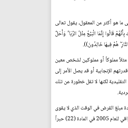
ما هو أكثر من المعقول، يقول تعالى
مْ قَالُوا إِنَّمَا الْبَيْعُ مِثْلُ الرِّبَا ۗ وَأَحَلَّ
 النَّارِ ۖ هُمْ فِيهَا خَالِدُونَ)).
ثلاً مملوكاً أو مملوكين لشخص معين
رتهم الإنجابية أو قد يصل الأمر إلى
التقليدية لكنها لا تقل خطورة عن تلك
ردية.
دة مبلغ القرض في الوقت الذي لا يقوى
فيه على ذلك، بعبارة أخرى هو لا يملك ترك أو استبدال العمل فتضحى حرية العمل التي كفلها الدستور العراقي للعام 2005 في المادة (22) حبراً