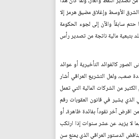
 من تصدير النفط والغاز، ولما كان هذا
ي الشرق الأوسط وإغلاق مضيق هرمز إلا
 حتم سابقاً والآن إلى لجوء الحكومة
د بتبعية مالية ناتجة من تصدير رأس
تى الصور كالفوائد التأخيرية أو عوائد
دة صعب، ولعل التشريع العراقي أشار
1 بالمادة (172) إلى جواز الفوائد لغاية (7%) وتشيع اليوم الكثير من الشركات المالية التي تعمل
قي الذي يشير في قانون العقوبات رقم
ين العقوبتين من اقرض آخر نقوداً بفائدة ظاهرة، أو
 بما لا يزيد عن عشر سنوات إذا ارتكب
يناقض الدستور العراقي الذي يمنع سن