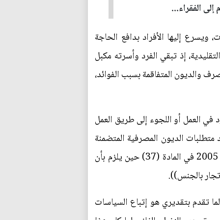
لى الفقراء...
، ويسرع إليها الأفراد بدافع الحاجة
لتقليدية، إذ تبقي الفرد وأسرته مكبل
صرف والديون المتفاقمة بسبب الفوائد،
ي العمل أو اللجوء إلى طريق العمل
 متطلبات الديون المصرفية المتضمنة
للشروط المجحفة، وكل ما تقدم يمثل انتهاك لحقوق الفرد العراقي التي يعبر عنها الدستور العراقي للعام 2005 في المادة (37) حين يلزم بأن
تجار بالجنس)).
ا تقدم بتقديري هو إتباع السياسات