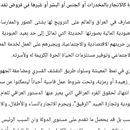
ة كالاتجار بالمخدرات أو الجنس أو البشر أو غيرها في قروض تقدم إ
ارف في العراق والعالم على الترويج لها بشتى الصور والممارسات
بودية المالية بصورتها الحديثة التي تماثل إلى حد بعيد العبودية ا
من حريتهم الاقتصادية والاجتماعية، ويجبرهم على العمل لخدمة الم
الاجتماعي وتوفير مستلزمات الحياة الحرة الكريمة له ولأسرته.
ي في نمط المعيشة وسلوك طريق التقشف القسري ومضاعفة الجهود ف
 زهيدة أو رمزية، وتحت شروط عمل قاسية أحياناً ليتمكنوا من سد
دية وتجارة العبيد "الرقيق"، ويحرم الاتجار بالنساء والأطفال، والا
ب بل قد يحصل ما تقدم على مستوى الدولة وان السبب الرئيس لم