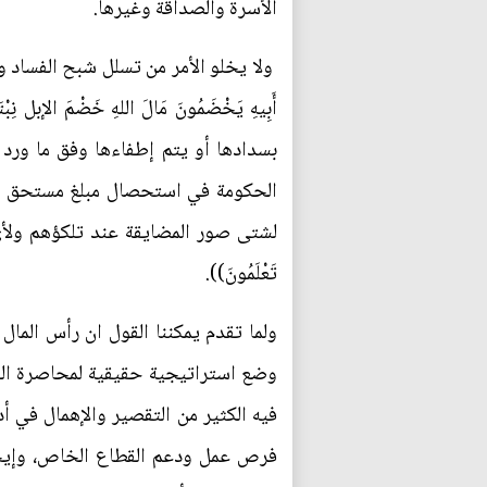
الأسرة والصداقة وغيرها.
ولا يخلو الأمر من تسلل شبح الفساد والم
أَبِيهِ يَخْضَمُونَ مَالَ اللهِ خَضْمَ ا
الحكومة في استحصال مبلغ مستحق الدف
لشتى صور المضايقة عند تلكؤهم ولأي سبب كان خل
تَعْلَمُونَ)).
ولما تقدم يمكننا القول ان رأس المال
وضع استراتيجية حقيقية لمحاصرة الفق
فيه الكثير من التقصير والإهمال في أدا
فرص عمل ودعم القطاع الخاص، وإيجاد