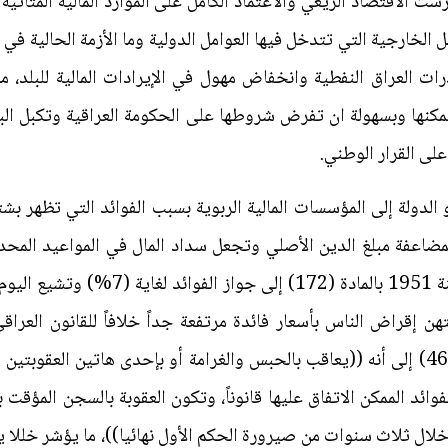
ت الاقتصاد الريعي والاعتماد الكامل على الموارد المالية المتأتية
الخارجية التي تتدخل فيها العوامل الدولية وما الأزمة الحالية ف
 العراق النفطية وانخفاض مهول في الإيرادات المالية للبلد، ما
كنها وبسهولة ان تفرض شروطها على الحكومة العراقية وتكبل البل
 على القرار الوطني.
و الدولة إلى المؤسسات المالية الربوية بسبب الفوائد التي تظهر بش
ضاعفة مبلغ الدين الأصلي وتجعل سداد المال في المواعيد المحد
بالقانون المدني العراقي رقم (40) لسنة 951
هن إقراض الناس بأسعار فائدة مرتفعة جداً خلافاً للقانون العرا
(111) لسنة 1969 المعدل بالمادة (465) إلى أنه ((يعاقب بالحبس والغرامة أو بإحدى هات
وائد الممكن الاتفاق عليها قانوناً، وتكون العقوبة بالسجن المؤقت
خلال ثلاث سنوات من صيرورة الحكم الأول نهائيا))، ما يؤشر خللا 