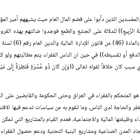
فسدين الذين دأبوا على قضم المال العام حيث يشبههم أمير المؤمنين علي
لإبل نِبْتَةَ الرَّبِيعِ)) للدلالة على الجشع والطمع فوجدوا ضالتهم بهذ
ع أو تقسيطه)) في حين ان الناس الفقراء يتم مطالبتهم ولو كان
افاً لقوله تعالى ((وَإِن كَانَ ذُو عُسْرَةٍ فَنَظِرَةٌ إِلَىٰ مَيْسَرَةٍ ۚ وَأ
 هو المتحكم بالفقراء في العراق وحتى الحكومة والقابضين على الس
ر والحاجة لدى الناس، وما تقوم به من سياسات تدعم فيها الاقت
ء وظيفتها المالية والاجتماعية، فعدم القيام بالمشاريع التي تمكن 
 المدن الصناعية ومشاريع البنية التحتية ودعم حصول الفقراء