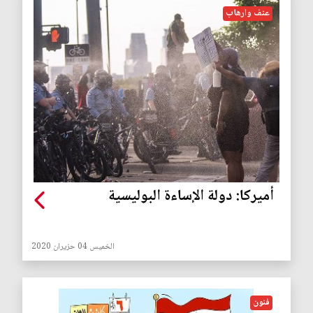
عنف وارهاب
أميركا: دولة الإساءة البوليسية
الخميس 04 حزيران 2020
فنون