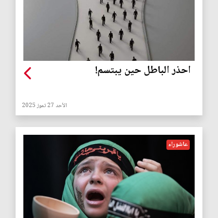
احذر الباطل حين يبتسم!
الأحد 27 تموز 2025
عاشوراء