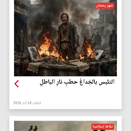
شهر رمضان
التلبس بالخِداعُ حطبِ نارِ الباطلِ
الثلاثاء 10 آذار 2026
ثقافة إسلامية