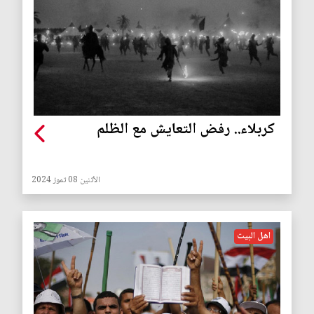
كربلاء.. رفض التعايش مع الظلم
الأثنين 08 تموز 2024
اهل البيت