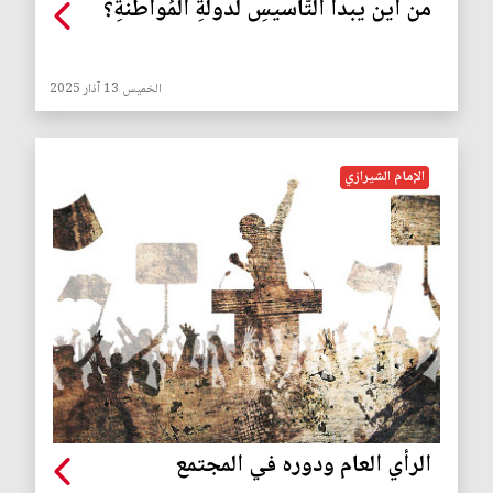
من اين يبدأ التَّأسيسِ لدَولةِ المُواطنةِ؟
الخميس 13 آذار 2025
الإمام الشيرازي
الرأي العام ودوره في المجتمع