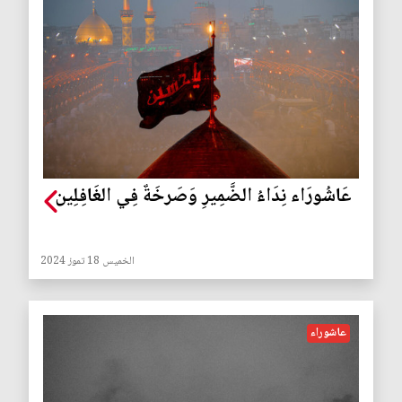
عَاشُورَاء نِدَاءُ الضَّمِيرِ وَصَرخَةٌ فِي الغَافِلِين
الخميس 18 تموز 2024
عاشوراء