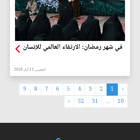
في شهر رمضان: الارتقاء العالمي للإنسان
الخميس 12 آذار 2026
9
8
7
6
5
4
3
2
1
‹
›
32
31
...
10