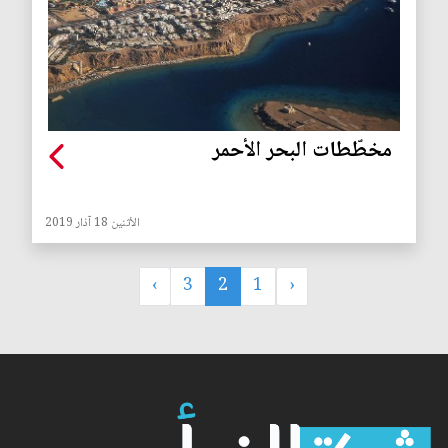
مخطّطات البحر الأحمر
الأثنين 18 آذار 2019
›
3
2
1
‹