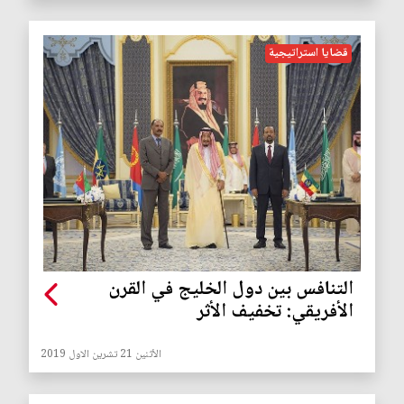
قضايا استراتيجية
ﺍﻟﺘﻨﺎﻓﺲ ﺑﻴﻦ ﺩﻭﻝ ﺍﻟﺨﻠﻴﺞ ﻓﻲ ﺍﻟﻘﺮﻥ
ﺍﻷﻓﺮﻳﻘﻲ: ﺗﺨﻔﻴﻒ ﺍﻷﺛﺮ
الأثنين 21 تشرين الاول 2019