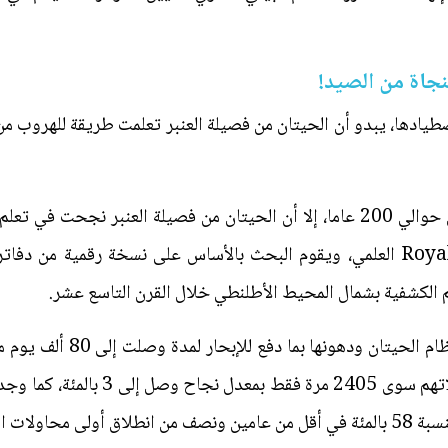
نجاة من الصيد!
يادها، يبدو أن الحيتان من فصيلة العنبر تعلمت طريقة للهروب من 
بدأ الإنسان محاولات صيد الحيتان من حوالي 200 عاما، إلا أن الحيتان من فصيلة ا
منشورة حديثا على موقع Royal Society العلمي، ويقوم البحث بالأساس على نسخة ر
 الكشفية بشمال المحيط الأطلنطي خلال القرن التاسع عشر.
وبالرغم من حجم الطلب الكبير 
في رؤية فرائسهم المنشودة خلال رحلاته
د في المنطقة.