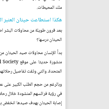
ملك المحيطات.
هكذا استطاعت حيتان العنبر ال
بعد قرون طويلة من محاولات البشر اصط
الحيتان درسها؟
المتحدة، والتي وثقت تفاصيل رحلاتهم
إصابة الحيتان بهدف صيدها انخفض بنسبة 58 بالمئة في أقل من عامين ونصف من انطلاق أولى محاولات الصي