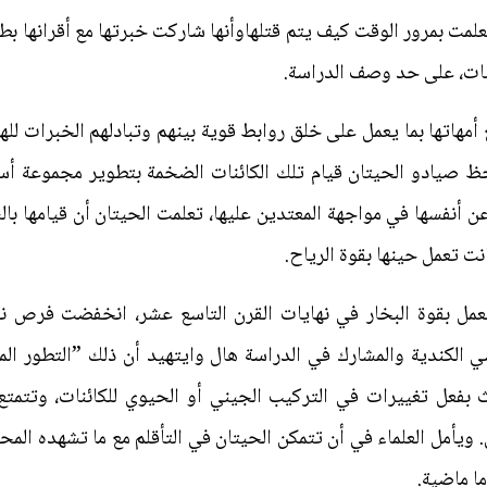
لمت بمرور الوقت كيف يتم قتلهاوأنها شاركت خبرتها مع أقرانها بطر
ئنات، على حد وصف الدراسة.
مهاتها بما يعمل على خلق روابط قوية بينهم وتبادلهم الخبرات لل
حظ صيادو الحيتان قيام تلك الكائنات الضخمة بتطوير مجموعة أسال
ن أنفسها في مواجهة المعتدين عليها، تعلمت الحيتان أن قيامها ب
 تعمل حينها بقوة الرياح.
عمل بقوة البخار في نهايات القرن التاسع عشر، انخفضت فرص ن
ي الكندية والمشارك في الدراسة هال وايتهيد أن ذلك ”التطور ا
فعل تغييرات في التركيب الجيني أو الحيوي للكائنات، وتتمتع حي
يأمل العلماء في أن تتمكن الحيتان في التأقلم مع ما تشهده المحي