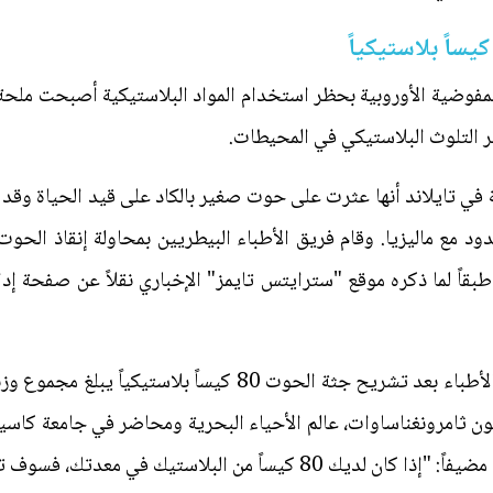
لمفوضية الأوروبية بحظر استخدام المواد البلاستيكية أصبحت ملحة
ر التلوث البلاستيكي في المحيطات.
ية في تايلاند أنها عثرت على حوت صغير بالكاد على قيد الحياة وقد
د مع ماليزيا. وقام فريق الأطباء البيطريين بمحاولة إنقاذ الحوت،
قاً لما ذكره موقع "سترايتس تايمز" الإخباري نقلاً عن صفحة إدارة
وفي محاولة لكشف سبب الوفاة، وجد الأطباء بعد تشريح جثة الحوت
ون ثامرونغناساوات، عالم الأحياء البحرية ومحاضر في جامعة كاسي
اً من البلاستيك في معدتك، فسوف تموت".