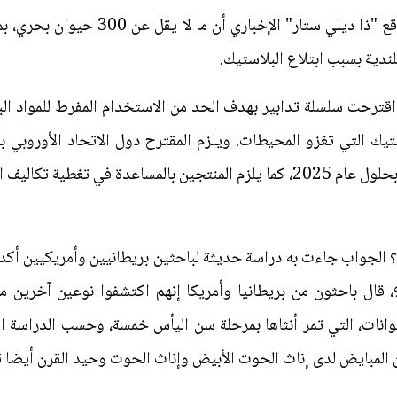
وأوضح ثامرونغناساوات في حوار لموقع "ذا 
يلندية بسبب ابتلاع البلاستيك.
اقترحت سلسلة تدابير بهدف الحد من الاستخدام المفرط للمواد ال
ف التنظيف وإدارة المخلفات.
الجواب جاءت به دراسة حديثة لباحثين بريطانيين وأمريكيين أكدو
 قال باحثون من بريطانيا وأمريكا إنهم اكتشفوا نوعين آخرين م
انات، التي تمر أنثاها بمرحلة سن اليأس خمسة، وحسب الدراسة ا
لمبايض لدى إناث الحوت الأبيض وإناث الحوت وحيد القرن أيضا ت