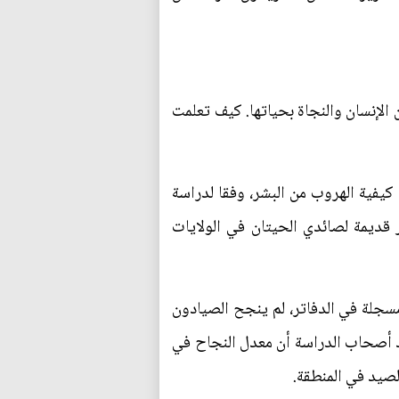
الإنسان والنجاة بحياتها. كيف تعلمت
لعنبر نجحت في تعلم كيفية الهروب من البشر، وفقا لدراسة
قمية من دفاتر قديمة لصائدي الحيتان في الولايات
على عظام الحيتان ودهونها بما دفع للإبحار لمدة وصلت إلى 80 ألف يوم مسجلة في الدفاتر، لم ينجح الصيادون
م سوى 2405 مرة فقط بمعدل نجاح وصل إلى 3 بالمئة، كما وجد أصحاب الدراسة أن معدل النجاح في