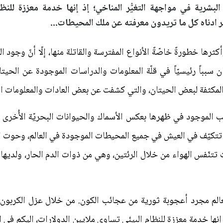
لبشرية في مواجهة التغيُّر المناخي؛ إذ إنها خدمة معززة للنظ
ير ادناه كل ما تريدون معرفته عن ملك المحيطات...
ثرها خطورةً خاصّةً الأنواع المفترسة والقاتلة منها، إلّا أنّ وجود
سبباً رئيسيّاً في قلّة المعلومات والدراسات الموجودة عن الحيت
المكثفة لبعض الحيتان، والتي كشفت عن بعض العادات والمعلومات الغر
قب الموجود في ظهرها بعكس الأسماك والحيوانات البحريّة الأُخرى
تي تتكيّف في العيش في جميع المحيطات الموجودة في العالم، وحوت 
ت تتنّفس الهواء من خلال الرئتين، وهي من ذوات الدم الحار، ولدي
الم مجرد أعجوبة ثورية من عجائب الكون. من خلال عزل الكربون 
ذ إنها خدمة معززة للنظام البيئي تساوي ملايين الدولارات، اليكم في 