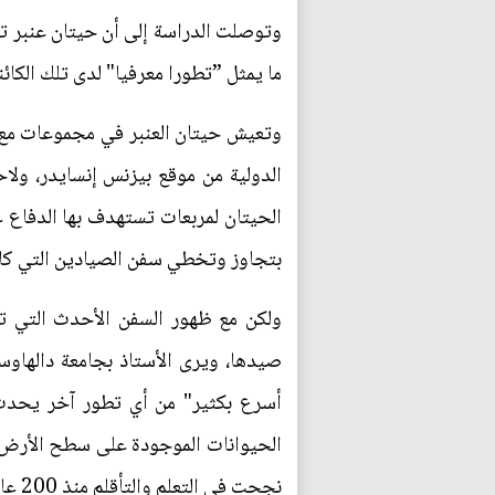
وتوصلت الدراسة إلى أن حيتان عنبر تع
ما يمثل ”تطورا معرفيا" لدى تلك الكا
وتعيش حيتان العنبر في مجموعات مع أ
الدولية من موقع بيزنس إنسايدر، ولا
الحيتان لمربعات تستهدف بها الدفاع ع
بتجاوز وتخطي سفن الصيادين التي كانت
ولكن مع ظهور السفن الأحدث التي ت
صيدها، ويرى الأستاذ بجامعة دالهاوس
أسرع بكثير" من أي تطور آخر يحدث ب
الحيوانات الموجودة على سطح الأرض. و
نجحت في التعلم والتأقلم منذ 200 عاما ماضية.