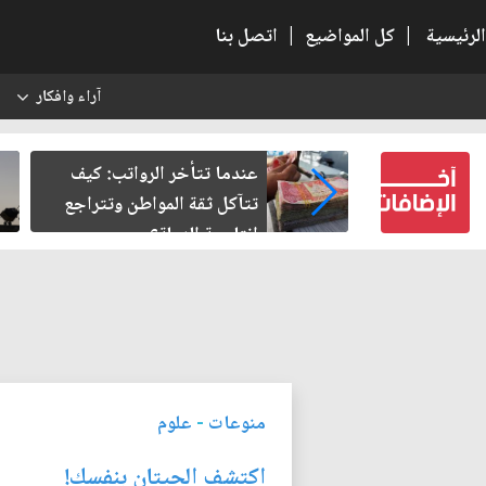
الرئيسية
|
كل المواضيع
|
اتصل بنا
آراء وافكار
س
النسبية.. حين
عندما تتأخر الرواتب: كيف
لباطل
تتآكل ثقة المواطن وتتراجع
إنتاجية الدولة؟
منوعات
-
علوم
اكتشف الحيتان بنفسك!