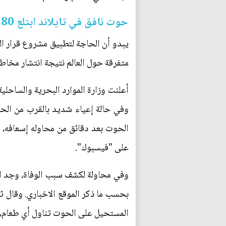
حوت نافق في تايلاند ابتلع 80 كيساً بلاستيكياً
يبدو أن الحاجة لتطبيق مشروع قرار ا
متفرقة حول العالم نتيجة انتشار مخاط
أعلنت وزارة الموارد البحرية والساحل
وفي حالة إعياء شديد بالقرب من الحدو
الحوت بعد دقائق من محاوله إسعافه، طب
على "فيسبوك".
بحسب ما ذكر الموقع الاخباري. وقال ث
المستحيل على الحوت تناول أي طعام، مضيفاً: "إذا كان لديك 80 كيس