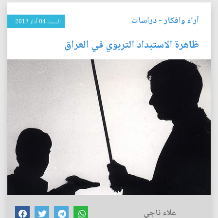
آراء وافكار
-
دراسات
السبت 04 آذار 2017
ظاهرة الاستبداد التربوي في العراق
علاء ناجي