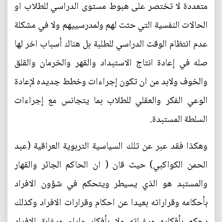
متعددة لا تختصر على هبوط مستوى الدراسي للطلاب او
الحالات النفسية التي حثت لهم ولمدرسييهم ولا في مشكلة
عدم انتظام الوقت الدراسي للطلبة بل هناك أسباب اخر لها
صله في إعادة انتاج الاستبداد والقهر والخرمان والقلق
والخوف ولابد من ان تكون إجراءات وخطط جديده لإعادة
الوعي الفكر والعقلي للطلاب بما يتجانس مع إجراءات
السلطة المستبدة.
وهكذا فقد عبر عن تلك السياسية التربوية العراقية (عبد
الحمن الكواكبي) حيث قان ( ان الحاكم الجائر والقهار
والمستبد هو الذي يسيطر ويتحكم في شؤون الافراد
بأحكامه وقراراته بعيدا عن احكام وقرارات الافراد وكذلك
يحكم بأفكاره ورغباته ولا بأفكار واراء ورغابة الافراد