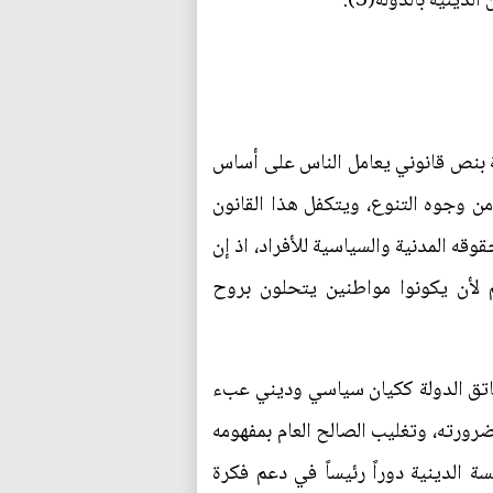
نية بالدولة(3).
نية بنص قانوني يعامل الناس على أساس
من وجوه التنوع، ويتكفل هذا القانون
قه المدنية والسياسية للأفراد، اذ إن
هم لأن يكونوا مواطنين يتحلون بروح
عاتق الدولة ككيان سياسي وديني عبء
ضرورته، وتغليب الصالح العام بمفهومه
ة الدينية دوراً رئيساً في دعم فكرة