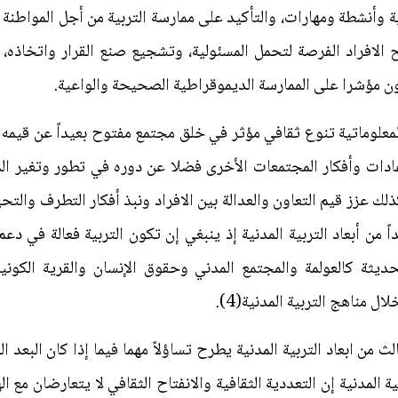
ية وأنشطة ومهارات، والتأكيد على ممارسة التربية من أجل المواطنة و
الافراد الفرصة لتحمل المسئولية، وتشجيع صنع القرار واتخاذه، 
ن مؤشرا على الممارسة الديموقراطية الصحيحة والواعية.
 المعلوماتية تنوع ثقافي مؤثر في خلق مجتمع مفتوح بعيداً عن قيمه 
عادات وأفكار المجتمعات الأخرى فضلا عن دوره في تطور وتغير المست
لك عزز قيم التعاون والعدالة بين الافراد ونبذ أفكار التطرف والتحي
داً من أبعاد التربية المدنية إذ ينبغي إن تكون التربية فعالة في دع
ديثة كالعولمة والمجتمع المدني وحقوق الإنسان والقرية الكوني
ل مناهج التربية المدنية(4).
ثالث من ابعاد التربية المدنية يطرح تساؤلاً مهما فيما إذا كان البعد ا
ة المدنية إن التعددية الثقافية والانفتاح الثقافي لا يتعارضان مع ال