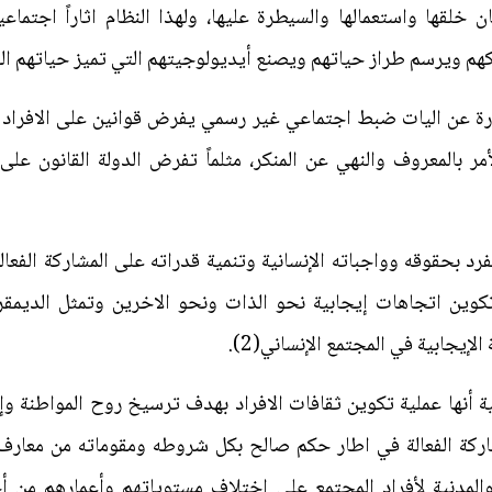
ان خلقها واستعمالها والسيطرة عليها، ولهذا النظام اثاراً اجت
هم ويرسم طراز حياتهم ويصنع أيديولوجيتهم التي تميز حياتهم الخاص
ارة عن اليات ضبط اجتماعي غير رسمي يفرض قوانين على الافراد
أمر بالمعروف والنهي عن المنكر، مثلماً تفرض الدولة القانون ع
الفرد بحقوقه وواجباته الإنسانية وتنمية قدراته على المشاركة الف
وتكوين اتجاهات إيجابية نحو الذات ونحو الاخرين وتمثل الديمقر
لإيجابية في المجتمع الإنساني(2).
ية أنها عملية تكوين ثقافات الافراد بهدف ترسيخ روح المواطنة وإش
شاركة الفعالة في اطار حكم صالح بكل شروطه ومقوماته من معا
والمدنية لأفراد المجتمع على اختلاف مستوياتهم وأعمارهم من أ