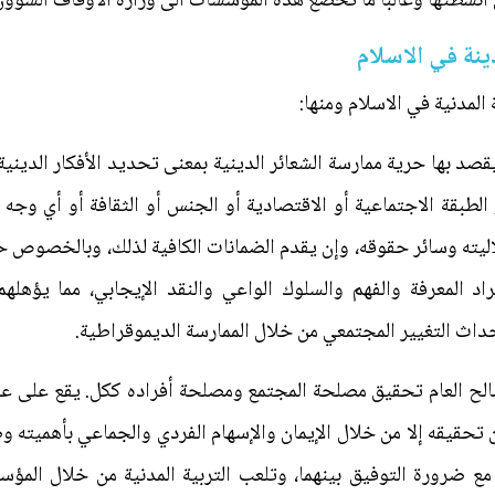
طتها وغالباً ما تخضع هذه المؤسسات الى وزارة الأوقاف الشؤون الدي
دينة في الاسلام
 المدنية في الاسلام ومنها:
م يقصد بها حرية ممارسة الشعائر الدينية بمعنى تحديد الأفكار الدي
الطبقة الاجتماعية أو الاقتصادية أو الجنس أو الثقافة أو أي وجه 
ليته وسائر حقوقه، وإن يقدم الضمانات الكافية لذلك، وبالخصوص حقو
فراد المعرفة والفهم والسلوك الواعي والنقد الإيجابي، مما يؤهل
حداث التغيير المجتمعي من خلال الممارسة الديموقراطية.
لصالح العام تحقيق مصلحة المجتمع ومصلحة أفراده ككل. يقع على 
كن تحقيقه إلا من خلال الإيمان والإسهام الفردي والجماعي بأهميته و
ع ضرورة التوفيق بينهما، وتلعب التربية المدنية من خلال المؤسس