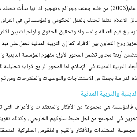
بعيده عن معاناة المجتمع العراقي بعد عام(2003) من ظلم وعنف وجرائم وتهجير اذ ا
 الاعلام مثلما تحتك بالعمل الحكومي والمؤسساتي في العراق من 
رسيخ قيم العدالة والمساواة وتحقيق الحقوق والواجبات بين الاف
ز روح التعاون بين الافراد كما إن التربية المدنية تعمل على نبذ ا
ضمن أربعة محاور تضمن المحور الأول: مفهوم المؤسسة الدينية والتربي
أبعاد التربية المدينة في الإسلام، اما المحور الرابع: قراءة تحليلية
هذه الدراسة بجملة من الاستنتاجات والتوصيات والمقترحات ومن ثم 
ينية والتربية المدنية
فالمؤسسة هي مجموعة من الأفكار والمعتقدات والأعراف التي تشك
 الاخرين في المجتمع من اجل ضبط سلوكهم الخارجي ، وكذلك تقوية 
مجموعة المعتقدات والأفكار والقيم والطقوس السلوكية المتعلق