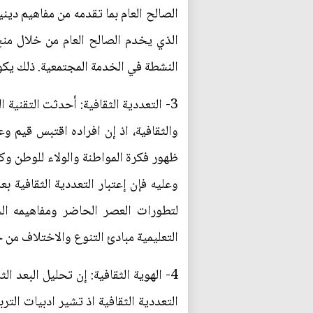
الصالح العام بما تقدمه من مفاهيم دين
الذي يخدم الصالح العام من خلال منح 
النشطة في الخدمة المجتمعية. ذلك يكو
3- التعددية الثقافية: أحدثت التقنية
والثقافية، اذ إن افراده اقتبس قيم و
ظهور فكرة المواطنة والولاء للوطن وكذ
وعليه فإن إعتبار التعددية الثقافية بع
لتطورات العصر الحاضر ومفاهيمه الح
التعليمية مبادئ التنوع والاختلاف من خلا
4- الهوية الثقافية: إن تحليل البعد ال
التعددية الثقافية اذ تشير ادبيات التربي