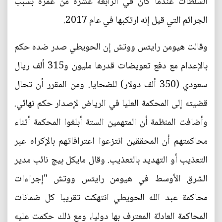
السلطات عندما كان في الرابعة عشرة من عمره بسبب
الجرائم التي قيل إنه ارتكبها في عام 2017.
وقالت هيومن رايتس ووتش إن الحويطي صدر ضده حكم
بالإعدام مع دفع تعويضات قدرها مليون و315 ألف ريال
سعودي (350 ألف دولار) للضحايا. ومن المقرر أن تحال
قضيته إلى المحكمة العليا في الرياض لإصدار حكم نهائي.
وأضافت المنظمة أن المتهمين الستة أبلغوا المحكمة أثناء
محاكمتهم أن المحققين انتزعوا اعترافاتهم بالإكراه عبر
التعذيب أو التهديد بالتعذيب. وقال مايكل بيج نائب مدير
الشرق الأوسط في هيومن رايتس ووتش "إجراءات
محاكمة عبد الله الحويطي انتهكت تقريبا كل ضمانات
المحاكمة العادلة المعترف بها دوليا، ومع ذلك حكمت عليه