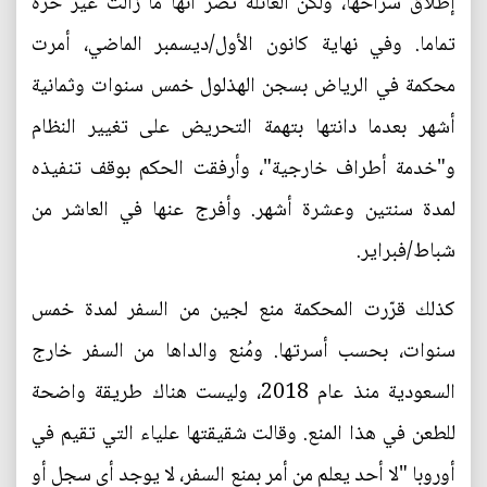
إطلاق سراحها، ولكن العائلة تصرّ أنها ما زالت غير حرة
تماما. وفي نهاية كانون الأول/ديسمبر الماضي، أمرت
محكمة في الرياض بسجن الهذلول خمس سنوات وثمانية
أشهر بعدما دانتها بتهمة التحريض على تغيير النظام
و"خدمة أطراف خارجية"، وأرفقت الحكم بوقف تنفيذه
لمدة سنتين وعشرة أشهر. وأفرج عنها في العاشر من
شباط/فبراير.
كذلك قرّرت المحكمة منع لجين من السفر لمدة خمس
سنوات، بحسب أسرتها. ومُنع والداها من السفر خارج
السعودية منذ عام 2018، وليست هناك طريقة واضحة
للطعن في هذا المنع. وقالت شقيقتها علياء التي تقيم في
أوروبا "لا أحد يعلم من أمر بمنع السفر، لا يوجد أي سجل أو