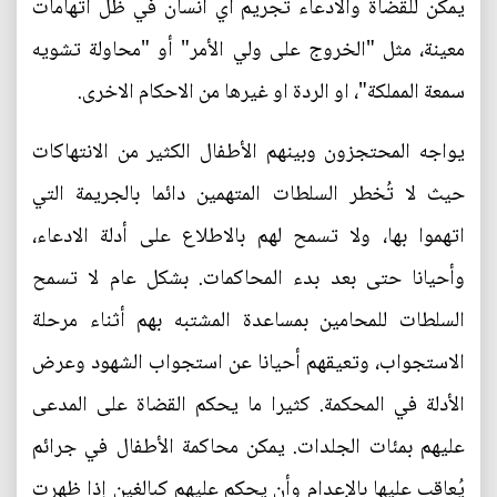
يمكن للقضاة والادعاء تجريم اي انسان في ظل اتهامات
معينة، مثل "الخروج على ولي الأمر" أو "محاولة تشويه
سمعة المملكة"، او الردة او غيرها من الاحكام الاخرى.
يواجه المحتجزون وبينهم الأطفال الكثير من الانتهاكات
حيث لا تُخطر السلطات المتهمين دائما بالجريمة التي
اتهموا بها، ولا تسمح لهم بالاطلاع على أدلة الادعاء،
وأحيانا حتى بعد بدء المحاكمات. بشكل عام لا تسمح
السلطات للمحامين بمساعدة المشتبه بهم أثناء مرحلة
الاستجواب، وتعيقهم أحيانا عن استجواب الشهود وعرض
الأدلة في المحكمة. كثيرا ما يحكم القضاة على المدعى
عليهم بمئات الجلدات. يمكن محاكمة الأطفال في جرائم
يُعاقب عليها بالإعدام وأن يحكم عليهم كبالغين إذا ظهرت