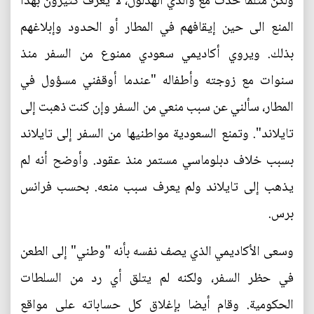
ولكن مثلما حدث مع والدي الهذلول، لا يعرف كثيرون بهذا
المنع الى حين إيقافهم في المطار أو الحدود وإبلاغهم
بذلك. ويروي أكاديمي سعودي ممنوع من السفر منذ
سنوات مع زوجته وأطفاله "عندما أوقفني مسؤول في
المطار، سألني عن سبب منعي من السفر وإن كنت ذهبت إلى
تايلاند". وتمنع السعودية مواطنيها من السفر إلى تايلاند
بسبب خلاف دبلوماسي مستمر منذ عقود. وأوضح أنه لم
يذهب إلى تايلاند ولم يعرف سبب منعه. بحسب فرانس
برس.
وسعى الأكاديمي الذي يصف نفسه بأنه "وطني" إلى الطعن
في حظر السفر، ولكنه لم يتلق أي رد من السلطات
الحكومية. وقام أيضا بإغلاق كل حساباته على مواقع