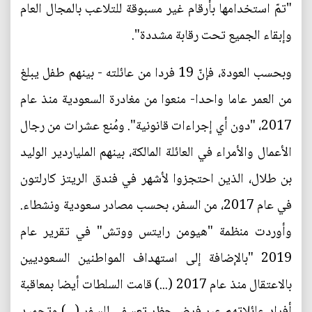
"تمّ استخدامها بأرقام غير مسبوقة للتلاعب بالمجال العام
وإبقاء الجميع تحت رقابة مشددة".
وبحسب العودة، فإنّ 19 فردا من عائلته - بينهم طفل يبلغ
من العمر عاما واحدا- منعوا من مغادرة السعودية منذ عام
2017، "دون أي إجراءات قانونية". ومُنع عشرات من رجال
الأعمال والأمراء في العائلة المالكة، بينهم الملياردير الوليد
بن طلال، الذين احتجزوا لأشهر في فندق الريتز كارلتون
في عام 2017، من السفر، بحسب مصادر سعودية ونشطاء.
وأوردت منظمة "هيومن رايتس ووتش" في تقرير عام
2019 "بالإضافة إلى استهداف المواطنين السعوديين
بالاعتقال منذ عام 2017 (...) قامت السلطات أيضا بمعاقبة
أفراد عائلاتهم عبر فرض حظر تعسفي للسفر (...) وتجميد