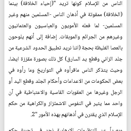
الناس من الإسلام كونها تريد "(إحياء الخلافة) بينما
(الخلافة) ممقوتة في أذهان الناس -المسلمين منهم وغير
المسلمين- لما فعله الأمويون والعباسيون والعثمانيون
وغيرهم من الجرائم والموبقات. إضافة إلى أنهم يلوحون
بالعصا الغليظة بحجة (اننا نريد تطبيق الحدود الشرعية من
جلد الزاني وقطع يد السارق) كل ذلك بصورة مقززة ايضا،
وحيث يتذكر الناس ماقرأوه في التواريخ وما رأوه في
بعض الحكومات من الاعدامات وأحكام الجلد وقطع اليد أو
الرجل وغيرها من العقوبات القاسية والاعتباطية في آن
واحد مما يثير في النفوس الاشمئزاز والكراهية من حكم
الإسلام الذي يقترن في أذهانهم بهذه الأمور "2.
وبعيداً عن التنظيمات الارهابية نجد في تجربة حكم