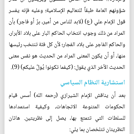
شؤونهم العامة طبقاً للتعاليم الإسلامية؛ وعليه فإنه يفسر
قول الإمام علي (ع) (لابد للناس من أمير، برّ أو فاجر) بأن
المراد من ذلك وجوب انتخاب الحاكم البار على بلاد الأبرار،
والحاكم الفاجر على بلاد الفجار؛ لأن كل فئة تنتخب رئيسها
منها، أو أن يكون المعنى المراد من الحديث هو نفس معنى
الحديث الآخر الذي يقول: (كيفما تكونوا يُولّ عليكم) (9).
استشارية النظام السياسي
بعد أن يناقش الإمام الشيرازي (رحمه الله) أسس قيام
الحكومات المتنوعة الاتجاهات، وكيفية استمدادها
للسلطات التي تتمتع بها، يصل إلى نظريتين. هاتان
النظريتان تتلخصان بما يلي: