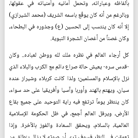
بألفاظه وعباراته، وتحمل أمانيه وأمنياته في عقولها،
وبالرغم من أنه كان يوقّع باسمه الشريف (محمد الشيرازي)
إلا أنه كان ينتسب إلى الحسين (ع) وجذوره في البطحاء،
وكان غصناً من أغصان الشجرة النبوية.
كل أرجاء العالم في نظره ملك لله ووطن لعباده.. وكان
-قدس سره- يعيش حالة صراع دائم مع الكرب والبلاء الذي
نزل بالإسلام والمسلمين؛ ولذا كانت كربلاء وشيراز عنده
سيان، ويهتم بالهند وأوربا وآسيا وأفريقيا على حد سواء،
كان ينتظر يوماً ترتفع فيه راية التوحيد على جميع بقاع
الأرض، ويرفل العالم أجمع، في ظل الحكومة الإسلامية
العالمية، بالسلام، ويحقق السعادة والفوز بالآخرة. وإذا
تعمقت في النظر فسوف ترى أن صوته لا يزال ينطلق من