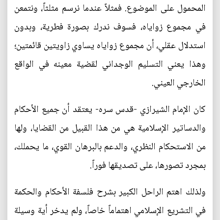
المحمول على الموضوع. فمثلاً عندما نرسم مثلثاً، ونتمعن
في مجموع زواياه، فسوف ندرك بصورة فطرية، وبدون
استدلال عقلي، أن مجموع زواياه يساوي زاويتين قائمتين؛
وهذا يعني التسليم الوجداني لقضية معينه في الواقع
الخارجي العيني.
كان الإمام الشيرازي -قدس سره- يعتقد أن جميع الأحكام
والدساتير الإسلامية هي من هذا القبيل من القضايا، ولها
من الاستحكام النظري، والدعم بالبرهان القوي، ما يحملك،
بمجرد تصورها، على تصديقها فوراً.
ولذلك اهتم الراحل الكبير بشرح فلسفة الأحكام والحكمة
في التشريع الإسلامي اهتماماً خاصاً، ولم يدخر أية وسيلة