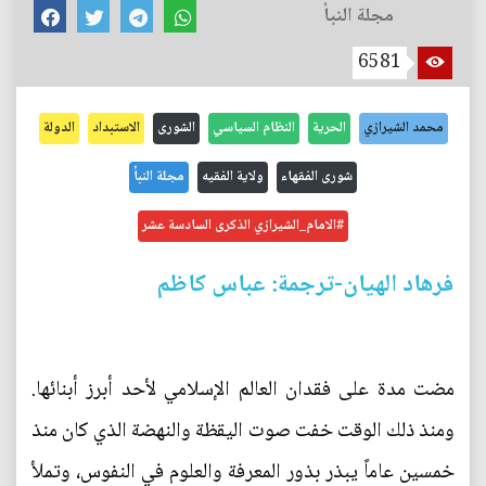
مجلة النبأ
6581
محمد الشيرازي
الحرية
النظام السياسي
الشورى
الاستبداد
الدولة
شورى الفقهاء
ولاية الفقيه
مجلة النبأ
#الامام_الشيرازي الذكرى السادسة عشر
فرهاد الهيان-ترجمة: عباس كاظم
مضت مدة على فقدان العالم الإسلامي لأحد أبرز أبنائها.
ومنذ ذلك الوقت خفت صوت اليقظة والنهضة الذي كان منذ
خمسين عاماً يبذر بذور المعرفة والعلوم في النفوس، وتملأ