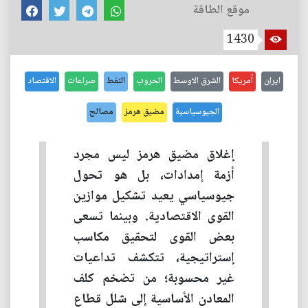
موقع الطاقة
1430
ايران
أمريكا
الشرق الاوسط
الحروب
النفط
صراعات
الاقتصاد
الجيوسياسية
مضيق هرمز
مصالح
إغلاق مضيق هرمز ليس مجرد
أزمة إمدادات، بل هو تحول
جيوسياسي يعيد تشكيل موازين
القوى الاقتصادية. وبينما تسعى
بعض القوى لتحقيق مكاسب
إستراتيجية، تتكشف تداعيات
غير محسوبة؛ من تضخم كلف
المعادن الأساسية إلى شلل قطاع