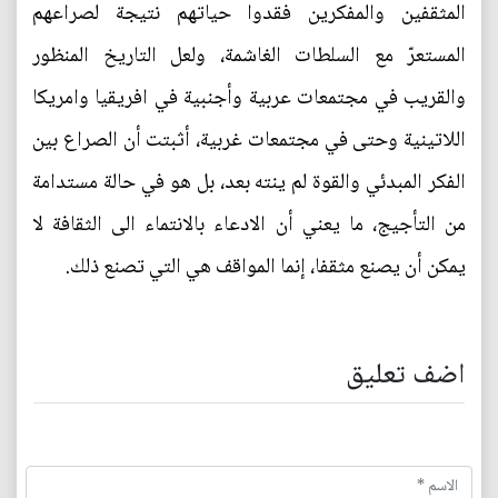
المثقفين والمفكرين فقدوا حياتهم نتيجة لصراعهم
المستعرّ مع السلطات الغاشمة، ولعل التاريخ المنظور
والقريب في مجتمعات عربية وأجنبية في افريقيا وامريكا
اللاتينية وحتى في مجتمعات غربية، أثبتت أن الصراع بين
الفكر المبدئي والقوة لم ينته بعد، بل هو في حالة مستدامة
من التأجيج، ما يعني أن الادعاء بالانتماء الى الثقافة لا
يمكن أن يصنع مثقفا، إنما المواقف هي التي تصنع ذلك.
اضف تعليق