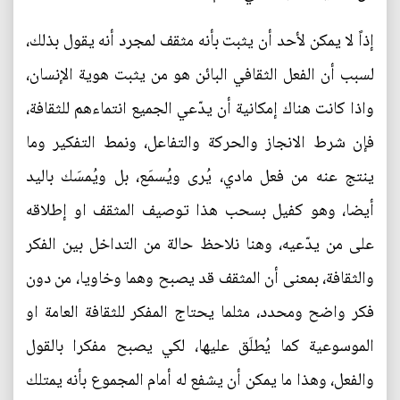
إذاً لا يمكن لأحد أن يثبت بأنه مثقف لمجرد أنه يقول بذلك،
لسبب أن الفعل الثقافي البائن هو من يثبت هوية الإنسان،
واذا كانت هناك إمكانية أن يدّعي الجميع انتماءهم للثقافة،
فإن شرط الانجاز والحركة والتفاعل، ونمط التفكير وما
ينتج عنه من فعل مادي، يُرى ويُسمَع، بل ويُمسَك باليد
أيضا، وهو كفيل بسحب هذا توصيف المثقف او إطلاقه
على من يدّعيه، وهنا نلاحظ حالة من التداخل بين الفكر
والثقافة، بمعنى أن المثقف قد يصبح وهما وخاويا، من دون
فكر واضح ومحدد، مثلما يحتاج المفكر للثقافة العامة او
الموسوعية كما يُطلَق عليها، لكي يصبح مفكرا بالقول
والفعل، وهذا ما يمكن أن يشفع له أمام المجموع بأنه يمتلك