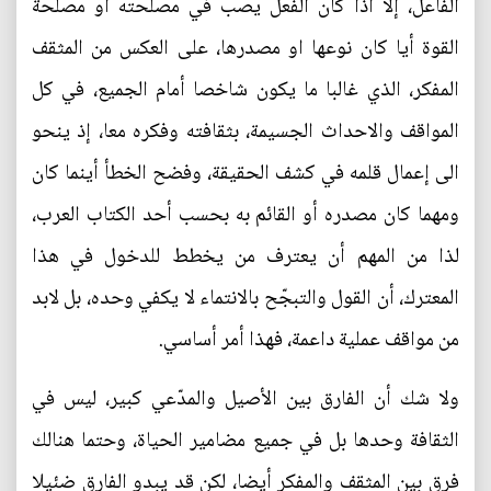
الفاعل، إلا اذا كان الفعل يصب في مصلحته او مصلحة
القوة أيا كان نوعها او مصدرها، على العكس من المثقف
المفكر، الذي غالبا ما يكون شاخصا أمام الجميع، في كل
المواقف والاحداث الجسيمة، بثقافته وفكره معا، إذ ينحو
الى إعمال قلمه في كشف الحقيقة، وفضح الخطأ أينما كان
ومهما كان مصدره أو القائم به بحسب أحد الكتاب العرب،
لذا من المهم أن يعترف من يخطط للدخول في هذا
المعترك، أن القول والتبجّح بالانتماء لا يكفي وحده، بل لابد
من مواقف عملية داعمة، فهذا أمر أساسي.
ولا شك أن الفارق بين الأصيل والمدّعي كبير، ليس في
الثقافة وحدها بل في جميع مضامير الحياة، وحتما هنالك
فرق بين المثقف والمفكر أيضا، لكن قد يبدو الفارق ضئيلا