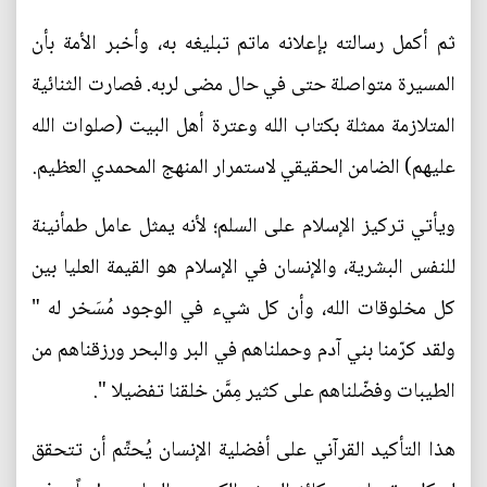
ثم أكمل رسالته بإعلانه ماتم تبليغه به، وأخبر الأمة بأن
المسيرة متواصلة حتى في حال مضى لربه. فصارت الثنائية
المتلازمة ممثلة بكتاب الله وعترة أهل البيت (صلوات الله
عليهم) الضامن الحقيقي لاستمرار المنهج المحمدي العظيم.
ويأتي تركيز الإسلام على السلم؛ لأنه يمثل عامل طمأنينة
للنفس البشرية، والإنسان في الإسلام هو القيمة العليا بين
كل مخلوقات الله، وأن كل شيء في الوجود مُسَخر له "
ولقد كرّمنا بني آدم وحملناهم في البر والبحر ورزقناهم من
الطيبات وفضّلناهم على كثير مِمَّن خلقنا تفضيلا ".
هذا التأكيد القرآني على أفضلية الإنسان يُحتِّم أن تتحقق