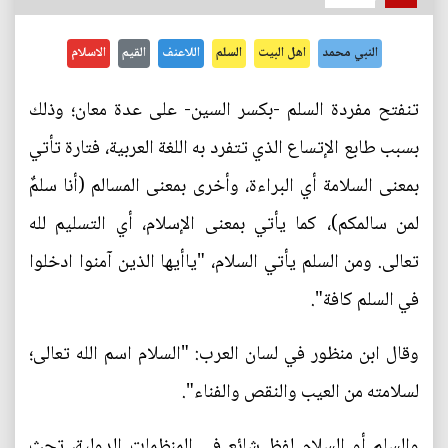
النبي محمد
اهل البيت
السلم
اللاعنف
القيم
الاسلام
تنفتح مفردة السلم -بكسر السين- على عدة معان؛ وذلك
بسبب طابع الإتساع الذي تتفرد به اللغة العربية، فتارة تأتي
بمعنى السلامة أي البراءة، وأخرى بمعنى المسالم (أنا سلمٌ
لمن سالمكم)، كما يأتي بمعنى الإسلام، أي التسليم لله
تعالى. ومن السلم يأتي السلام، "ياأيها الذين آمنوا ادخلوا
في السلم كافة".
وقال ابن منظور في لسان العرب: "السلام اسم الله تعالى؛
لسلامته من العيب والنقص والفناء".
والسلم أو السلام لفظ شائع في المنظمات الدولية، تحث