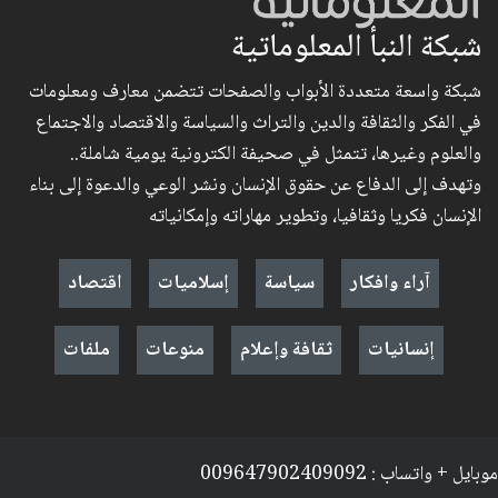
شبكة النبأ المعلوماتية
شبكة واسعة متعددة الأبواب والصفحات تتضمن معارف ومعلومات
في الفكر والثقافة والدين والتراث والسياسة والاقتصاد والاجتماع
والعلوم وغيرها، تتمثل في صحيفة الكترونية يومية شاملة..
وتهدف إلى الدفاع عن حقوق الإنسان ونشر الوعي والدعوة إلى بناء
الإنسان فكريا وثقافيا، وتطوير مهاراته وإمكانياته
آراء وافكار
سياسة
إسلاميات
اقتصاد
إنسانيات
ثقافة وإعلام
منوعات
ملفات
موبايل + واتساب : 009647902409092