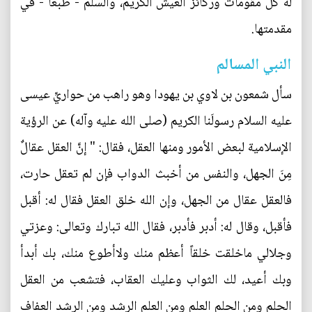
له كل مقومات وركائز العيش الكريم، والسلم - طبعاً - في
مقدمتها.
النبي المسالم
سأل شمعون بن لاوي بن يهودا وهو راهب من حواريِّ عيسى
عليه السلام رسولَنا الكريم (صلى الله عليه وآله) عن الرؤية
الإسلامية لبعض الأمور ومنها العقل، فقال: " إنَّ العقل عقالٌ
مِنَ الجهل، والنفس من أخبث الدواب فإن لم تعقل حارت،
فالعقل عقال من الجهل، وإن الله خلق العقل فقال له: أقبل
فأقبل، وقال له: أدبر فأدبر، فقال الله تبارك وتعالى: وعزتي
وجلالي ماخلقت خلقاً أعظم منك ولاأطوع منك، بك أبدأ
وبك أعيد، لك الثواب وعليك العقاب، فتشعب من العقل
الحلم ومن الحلم العلم ومن العلم الرشد ومن الرشد العفاف