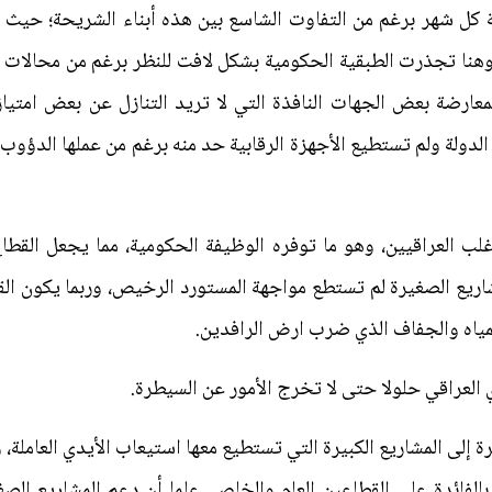
ية كل شهر برغم من التفاوت الشاسع بين هذه أبناء الشريحة؛ حي
 وهنا تجذرت الطبقية الحكومية بشكل لافت للنظر برغم من محالات ب
عارضة بعض الجهات النافذة التي لا تريد التنازل عن بعض امتيا
الدولة ولم تستطيع الأجهزة الرقابية حد منه برغم من عملها الدؤو
ب العراقيين، وهو ما توفره الوظيفة الحكومية، مما يجعل القط
شاريع الصغيرة لم تستطع مواجهة المستورد الرخيص، وربما يكون ال
لمياه والجفاف الذي ضرب ارض الرافدين.
العراقي حلولا حتى لا تخرج الأمور عن السيطرة.
رة إلى المشاريع الكبيرة التي تستطيع معها استيعاب الأيدي العامل
لفائدة على القطاعين العام والخاص. علما أن دعم المشاريع الصغي