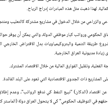
لكمالية. لهذا ذهبت مثل هذه المبادرات إدراج الرياح.
اعي والزراعي من خلال الدخول في مشاريع مشتركة كالتعليب ومنتجات
روع طريقة التنمية والبتروكيمياويات بدل الاقتراض الخارجي ال
يادة مديونية العراق الخارجية.
 الفعلية، وتقليل الفوارق المالية من خلال الاقتصاد المشترك.
لى المشاريع ذات الجدوى الاقتصادية التي تعود على البلد الفائدة.
 عن اقتصاد (الدكان) "نبيع النفط كي ندفع الرواتب"، وعدم إطل
قهم في التوظيف الحكومي" كي لا يتحول العراق دولة (الماستر كار