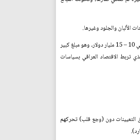
 الألبان والجلود وغيرها.
- إلغاء الرواتب المزدوجة وترشيق الإنفاق الحكومي ورواتب كبار موظفي الدولة، والتي يمكن أن يوفر حوالي 10 – 15 مليار دولار، وهو مبلغ كبير
ذي تربط الاقتصاد العراقي بسياسات
اق التعيينات دون (وجع قلب) تحركهم
د).