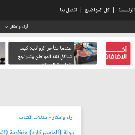
الرئيسية
|
كل المواضيع
|
اتصل بنا
آراء وافكار
س
النسبية.. حين
عندما تتأخر الرواتب: كيف
لباطل
تتآكل ثقة المواطن وتتراجع
إنتاجية الدولة؟
آراء وافكار
-
مقالات الكتاب
دولة (الماستركارد) ونظرية (الخ