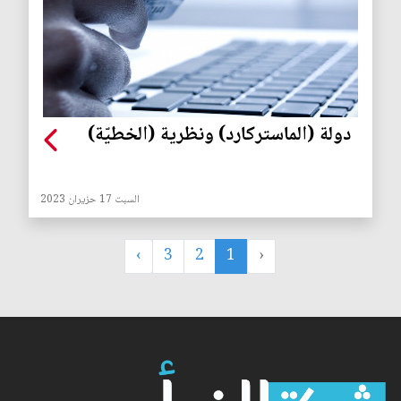
دولة (الماستركارد) ونظرية (الخطيّة)
السبت 17 حزيران 2023
›
3
2
1
‹