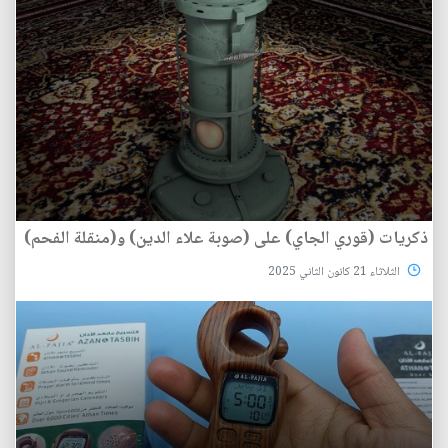
ذكريات (قوري الجاي) على (صوبة علاء الدين) و(منقلة الفحم)
الثلاثاء 21 كانون الثاني 2025