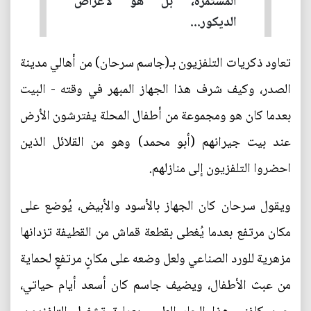
المستمرة، بل هو لأغراض
الديكور...
تعاود ذكريات التلفزيون بـ(جاسم سرحان) من أهالي مدينة
الصدر، وكيف شرف هذا الجهاز المبهر في وقته - البيت
بعدما كان هو ومجموعة من أطفال المحلة يفترشون الأرض
عند بيت جيرانهم (أبو محمد) وهو من القلائل الذين
احضروا التلفزيون إلى منازلهم.
ويقول سرحان كان الجهاز بالأسود والأبيض، يُوضع على
مكان مرتفع بعدما يُغطى بقطعة قماش من القطيفة تزدانها
مزهرية للورد الصناعي ولعل وضعه على مكانٍ مرتفعٍ لحماية
من عبث الأطفال، ويضيف جاسم كان أسعد أيام حياتي،