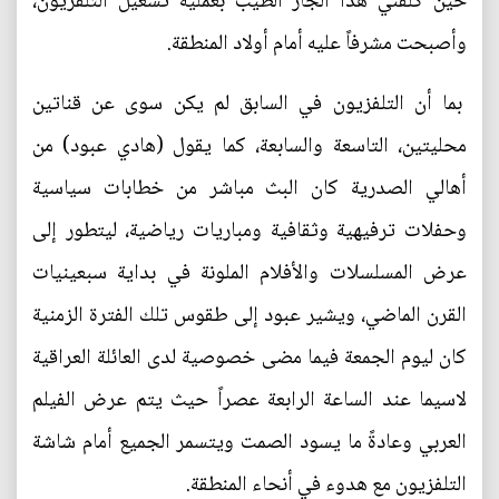
حين كلفني هذا الجار الطيب بعملية تشغيل التلفزيون،
وأصبحت مشرفاً عليه أمام أولاد المنطقة.
بما أن التلفزيون في السابق لم يكن سوى عن قناتين
محليتين، التاسعة والسابعة، كما يقول (هادي عبود) من
أهالي الصدرية كان البث مباشر من خطابات سياسية
وحفلات ترفيهية وثقافية ومباريات رياضية، ليتطور إلى
عرض المسلسلات والأفلام الملونة في بداية سبعينيات
القرن الماضي، ويشير عبود إلى طقوس تلك الفترة الزمنية
كان ليوم الجمعة فيما مضى خصوصية لدى العائلة العراقية
لاسيما عند الساعة الرابعة عصراً حيث يتم عرض الفيلم
العربي وعادةً ما يسود الصمت ويتسمر الجميع أمام شاشة
التلفزيون مع هدوء في أنحاء المنطقة.