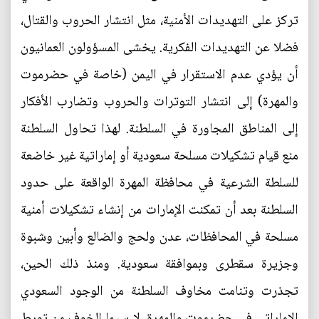
تركز على التهديدات الأمنية، مثل انتشار الحروب والقتال،
فضلا عن التهديدات الفكرية. يخشى المسؤولون العمانيون
أن يؤدي عدم الاستقرار في اليمن (خاصة في حضرموت
والمهرة) إلى انتشار التوترات والحروب وتضارب الأفكار
إلى المناطق المجاورة في السلطنة. لهذا تحاول السلطنة
منع قيام تشكيلات مسلحة سعودية أو إماراتية غير خاضعة
للسلطة الشرعية في محافظة المهرة الواقعة على حدود
السلطنة بعد أن تمكنت الإمارات من إنشاء تشكيلات أمنية
مسلحة في المحافظات، عدن ولحج والضالع وأبين وشبوة
وجزيرة سقطرى وبموافقة سعودية. ومنذ ذلك الحين،
تجذرت وتنامت مخاوف السلطنة من الوجود السعودي
الإماراتي في حضرموت والمهرة، لا سيما الخوف من تورط