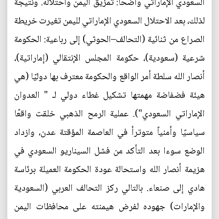
السعودي الإماراتي واضحًا: تمزيق اليمن واحتلاله. ونتيجة
لذلك، بعد الاحتلال السعودي الإماراتي لليمن تغيرت خريطة
الصراع من ثنائية (التحالف–الحوثي) إلى رباعية: الحكومة
شرعية (سعودية)، حكومة المجلس الإنتقالي (إماراتية)،
أنصار الله سلطة أمر الواقع والحكومة معترف بها دوليًا (هي
هيئة فضفاضة مهمتها تشكيل غطاء دولي لـ " العدوان
الإماراتي السعودي"). عملية الرمح الذهبي خلقت واقعًا
سياسيًا وأمنياً متوترأ في العاصمة المؤقتة عدن، وازداد
الوضع سوءا بعد التأكد من فشل السيناريو السعودي في
هزيمة أنصار الله واستحالة عودة الحكومة العميلة برئاسة
هادي إلى صنعاء. بالتالي ركز التحالف العربي (السعودية
والإمارات) جهوده لفرض هيمنته على محافظات اليمن