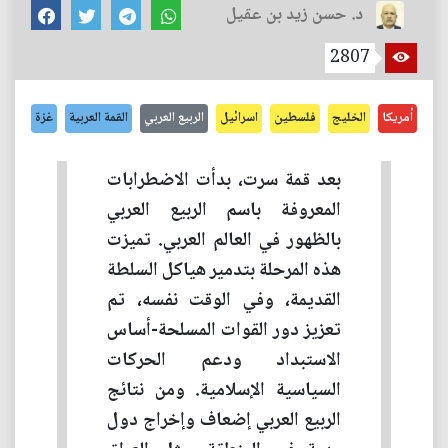
د. حسن زيد بن عقيل
2807
أمريكا
الخليج
فلسطين
اسرائيل
الربيع العربي
القمة العربية
غزة
بعد قمة سرت، بدأت الاضطرابات
المعروفة باسم الربيع العربي
بالظهور في العالم العربي. تميزت
هذه المرحلة بتدمير هياكل السلطة
القديمة، وفي الوقت نفسه، تم
تعزيز دور القوات المسلحة-أساس
الاستبداد ودعم الحركات
السياسية الإسلامية. ومن نتائج
الربيع العربي إضعاف وإخراج دول