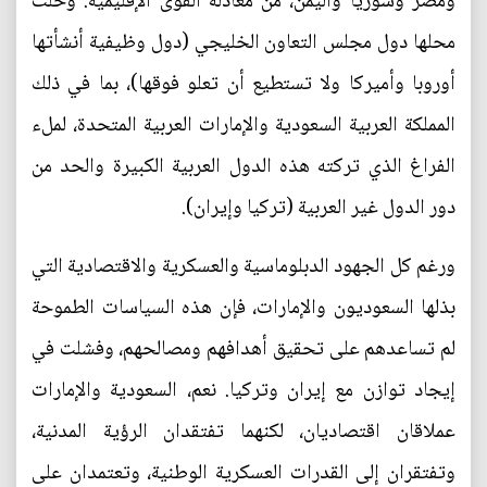
ومصر وسوريا واليمن، من معادلة القوى الإقليمية. وحلت
محلها دول مجلس التعاون الخليجي (دول وظيفية أنشأتها
أوروبا وأميركا ولا تستطيع أن تعلو فوقها)، بما في ذلك
المملكة العربية السعودية والإمارات العربية المتحدة، لملء
الفراغ الذي تركته هذه الدول العربية الكبيرة والحد من
دور الدول غير العربية (تركيا وإيران).
ورغم كل الجهود الدبلوماسية والعسكرية والاقتصادية التي
بذلها السعوديون والإمارات، فإن هذه السياسات الطموحة
لم تساعدهم على تحقيق أهدافهم ومصالحهم، وفشلت في
إيجاد توازن مع إيران وتركيا. نعم، السعودية والإمارات
عملاقان اقتصاديان، لكنهما تفتقدان الرؤية المدنية،
وتفتقران إلى القدرات العسكرية الوطنية، وتعتمدان على