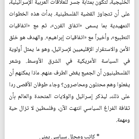
الخليجية، لتكون بمثابة جسر للعلاقات العربية الإسرائيلية،
على أن تتجاوز القضية الفلسطينية. بدأت هذه الخطوات
التمهيدية بما يسمى «اتفاق القرن»، ثم مع «اتفاقيات
التطبيع»، وأخيراً مع «اتفاقيات إبراهيم». والهدف هو خلق
الأمن والاستقرار الإقليميين لإسرائيل، وهو ما يمثل أولوية
في السياسة الأمريكية في الشرق الأوسط. وشعر
الفلسطينيون أن الجميع يغض الطرف عنهم. ماذا يمكنهم أن
يفعلوا وهم محتلون ومحاصرون؟ وجاء طوفان الأقصى ردا
على ذلك، ليذكر إسرائيل والولايات المتحدة والعالم بأن
ثقافة الفراغ السياسي انتهت الآن، وفلسطين لا تزال حية
ومهمة.
* كاتب ومحلل سياسي يمني